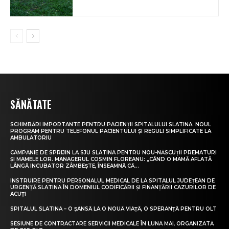
SĂNĂTATE
SCHIMBĂRI IMPORTANTE PENTRU PACIENȚII SPITALULUI SLATINA. NOUL
PROGRAM PENTRU TELEFONUL PACIENTULUI ȘI REGULI SIMPLIFICATE LA
AMBULATORIU
CAMPANIE DE SPRIJIN LA SJU SLATINA PENTRU NOU-NĂSCUȚII PREMATURI
ȘI MAMELE LOR. MANAGERUL COSMIN FLOREANU: „CÂND O MAMĂ AFLATĂ
LÂNGĂ INCUBATOR ZÂMBEȘTE, ÎNSEAMNĂ CĂ...
INSTRUIRE PENTRU PERSONALUL MEDICAL DE LA SPITALUL JUDEȚEAN DE
URGENȚĂ SLATINA ÎN DOMENIUL CODIFICĂRII ȘI FINANȚĂRII CAZURILOR DE
ACUȚI
SPITALUL SLATINA – O ȘANSĂ LA O NOUĂ VIAȚĂ, O SPERANȚĂ PENTRU OLT
SESIUNE DE CONTRACTARE SERVICII MEDICALE ÎN LUNA MAI, ORGANIZATĂ