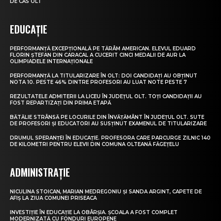
DE CAS OLT
EDUCAȚIE
PERFORMANȚĂ EXCEPȚIONALĂ PE TĂRÂM AMERICAN. ELEVUL EDUARD
FLORIN ȘTEFAN DIN CARACAL A CUCERIT CINCI MEDALII DE AUR LA
OLIMPIADELE INTERNAȚIONALE
PERFORMANȚĂ LA TITULARIZARE ÎN OLT: DOI CANDIDAȚI AU OBȚINUT
NOTA 10. PESTE 46% DINTRE PROFESORI AU LUAT NOTE PESTE 7
REZULTATELE ADMITERII LA LICEU ÎN JUDEȚUL OLT. TOȚI CANDIDAȚII AU
FOST REPARTIZAȚI DIN PRIMA ETAPĂ
BĂTĂLIE STRÂNSĂ PE LOCURILE DIN ÎNVĂȚĂMÂNT ÎN JUDEȚUL OLT. SUTE
DE PROFESORI ȘI EDUCATORI AU SUSȚINUT EXAMENUL DE TITULARIZARE
DRUMUL SPERANȚEI ÎN EDUCAȚIE. PROFESORA CARE PARCURGE ZILNIC 140
DE KILOMETRI PENTRU ELEVII DIN COMUNA OLTEANĂ FĂGEȚELU
ADMINISTRAȚIE
NICULINA STOICAN, MARIAN MEDREGONIU ȘI SANDA ARGINT, CAPETE DE
AFIȘ LA ZIUA COMUNEI PRISEACA
INVESTIȚIE ÎN EDUCAȚIE LA OBÂRȘIA. ȘCOALA A FOST COMPLET
MODERNIZATĂ CU FONDURI EUROPENE