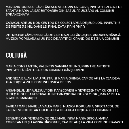
MARIANA IONESCU CĂPITĂNESCU ȘI FLORIN GRIGORE, INVITAȚI SPECIALI DE
SFÂNTA MARIA LA SĂRBĂTOAREA DIN SATUL FRUNZARU AL COMUNEI
SPRÂNCENATA
CARACAL ARE UN NOU CENTRU DE COLECTARE A DEȘEURILOR. INVESTIȚIE
DE PESTE 3,8 MILIOANE LEI FINALIZATĂ PRIN PNRR
PETRECERE CÂMPENEASCĂ DE ZILE MARI LA FĂRCAȘELE. ANDREEA BĂNICĂ,
MUZICĂ POPULARĂ ȘI UN FOC DE ARTIFICII GRANDIOS DE ZIUA COMUNEI
CULTURĂ
MARIA CONSTANTIN, VALENTIN SANFIRA ȘI LINO, PRINTRE ARTIȘTII
INVITAȚI SĂ CÂNTE LA ZIUA COMUNEI PÂRȘCOVENI
ANDREEA BĂLAN, LIVIU PUȘTIU ȘI MARIA GHINEA, CAP DE AFIȘ LA CEA DE-A
XI-A EDIȚIE A ZILEI COMUNEI OSICA DE JOS
ANSAMBLUL „BRÂULEȚUL” DIN PÂRȘCOVENI A REPREZENTAT CU CINSTE
JUDEȚUL OLT LA FESTIVALUL INTERNAȚIONAL DE FOLCLOR „MARA” DE LA
SIGHETU MARMAȚIEI
SĂRBĂTOARE MARE LA VALEA MARE. MUZICĂ POPULARĂ, SPECTACOL DE
LASERE ȘI FOC DE ARTIFICII LA CEA DE-A IX-A EDIȚIE A ZILEI COMUNEI
SERBARE CÂMPENEASCĂ DE ZILE MARI. IRINA MARIA BIROU, MARIA
CONSTANTIN ȘI LAVINIA BÎRSOGHE, CAP DE AFIȘ LA ZIUA COMUNEI BĂRĂȘTI