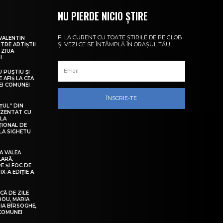
NU PIERDE NICIO ȘTIRE
FI LA CURENT CU TOATE ȘTIRILE DE PE GLOB
VALENTIN
ȘI VEZI CE SE ÎNTÂMPLĂ ÎN ORAȘUL TĂU.
NTRE ARTIȘTII
 ZIUA
I
U PUȘTIU ȘI
 AFIȘ LA CEA
LEI COMUNEI
ÎNSCRIE-TE
ȚUL” DIN
EZENTAT CU
 LA
ȚIONAL DE
LA SIGHETU
A VALEA
LARĂ,
E ȘI FOC DE
IX-A EDIȚIE A
Ă DE ZILE
IROU, MARIA
IA BÎRSOGHE,
 COMUNEI