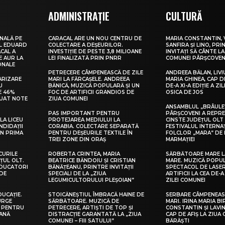
ADMINISTRAȚIE
CULTURĂ
NALĂ PE
CARACAL ARE UN NOU CENTRU DE
MARIA CONSTANTIN, 
UL EDUARD
COLECTARE A DEȘEURILOR.
SANFIRA ȘI LINO, PRI
CAL A
INVESTIȚIE DE PESTE 3,8 MILIOANE
INVITAȚI SĂ CÂNTE LA
E AUR LA
LEI FINALIZATĂ PRIN PNRR
COMUNEI PÂRȘCOVEN
ONALE
PETRECERE CÂMPENEASCĂ DE ZILE
ANDREEA BĂLAN, LIVI
ARIZARE
MARI LA FĂRCAȘELE. ANDREEA
MARIA GHINEA, CAP DE
U
BĂNICĂ, MUZICĂ POPULARĂ ȘI UN
DE-A XI-A EDIȚIE A ZI
E 46%
FOC DE ARTIFICII GRANDIOS DE
OSICA DE JOS
LUAT NOTE
ZIUA COMUNEI
ANSAMBLUL „BRÂULE
PAS IMPORTANT PENTRU
PÂRȘCOVENI A REPR
LA LICEU
PROTEJAREA MEDIULUI LA
CINSTE JUDEȚUL OLT
NDIDAȚII
CORABIA. COLECTARE SEPARATĂ
FESTIVALUL INTERNA
IN PRIMA
PENTRU DEȘEURILE TEXTILE ÎN
FOLCLOR „MARA” DE 
TREI ZONE DIN ORAȘ
MARMAȚIEI
CURILE
ROBERTA CRINTEA, MARIA
SĂRBĂTOARE MARE L
ȚUL OLT.
BEATRICE BĂNDOIU ȘI CRISTIAN
MARE. MUZICĂ POPU
EDUCATORI
BĂNĂȚEANU, PRINTRE INVITAȚII
SPECTACOL DE LASER
DE
SPECIALI DE LA „ZIUA
ARTIFICII LA CEA DE-A 
LEGUMICULTORULUI PLEȘOIAN”
ZILEI COMUNEI
DUCAȚIE.
STOICĂNEȘTIUL ÎMBRACĂ HAINE DE
SERBARE CÂMPENEASC
URGE
SĂRBĂTOARE. MUZICĂ DE
MARI. IRINA MARIA B
I PENTRU
PETRECERE, ARTIȘTI DE TOP ȘI
CONSTANTIN ȘI LAVIN
EANĂ
DISTRACȚIE GARANTATĂ LA „ZIUA
CAP DE AFIȘ LA ZIUA
COMUNEI – FIII SATULUI”
BĂRĂȘTI