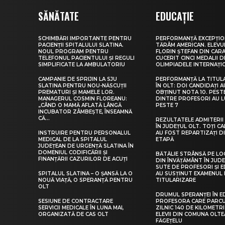
SĂNĂTATE
EDUCAȚIE
SCHIMBĂRI IMPORTANTE PENTRU
PERFORMANȚĂ EXCEPȚIO
PACIENȚII SPITALULUI SLATINA.
TĂRÂM AMERICAN. ELEV
NOUL PROGRAM PENTRU
FLORIN ȘTEFAN DIN CARA
TELEFONUL PACIENTULUI ȘI REGULI
CUCERIT CINCI MEDALII D
SIMPLIFICATE LA AMBULATORIU
OLIMPIADELE INTERNAȚI
CAMPANIE DE SPRIJIN LA SJU
PERFORMANȚĂ LA TITUL
SLATINA PENTRU NOU-NĂSCUȚII
ÎN OLT: DOI CANDIDAȚI A
PREMATURI ȘI MAMELE LOR.
OBȚINUT NOTA 10. PEST
MANAGERUL COSMIN FLOREANU:
DINTRE PROFESORI AU 
„CÂND O MAMĂ AFLATĂ LÂNGĂ
PESTE 7
INCUBATOR ZÂMBEȘTE, ÎNSEAMNĂ
CĂ...
REZULTATELE ADMITERII 
ÎN JUDEȚUL OLT. TOȚI CA
INSTRUIRE PENTRU PERSONALUL
AU FOST REPARTIZAȚI D
MEDICAL DE LA SPITALUL
ETAPĂ
JUDEȚEAN DE URGENȚĂ SLATINA ÎN
DOMENIUL CODIFICĂRII ȘI
BĂTĂLIE STRÂNSĂ PE LO
FINANȚĂRII CAZURILOR DE ACUȚI
DIN ÎNVĂȚĂMÂNT ÎN JUDE
SUTE DE PROFESORI ȘI 
SPITALUL SLATINA – O ȘANSĂ LA O
AU SUSȚINUT EXAMENUL 
NOUĂ VIAȚĂ, O SPERANȚĂ PENTRU
TITULARIZARE
OLT
DRUMUL SPERANȚEI ÎN E
SESIUNE DE CONTRACTARE
PROFESORA CARE PARC
SERVICII MEDICALE ÎN LUNA MAI,
ZILNIC 140 DE KILOMETR
ORGANIZATĂ DE CAS OLT
ELEVII DIN COMUNA OLT
FĂGEȚELU