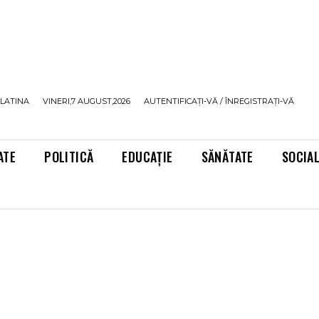
LATINA
VINERI,7 AUGUST,2026
AUTENTIFICAȚI-VĂ / ÎNREGISTRAȚI-VĂ
ATE
POLITICĂ
EDUCAȚIE
SĂNĂTATE
SOCIA