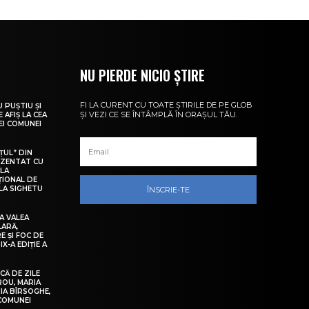
NU PIERDE NICIO ȘTIRE
FI LA CURENT CU TOATE ȘTIRILE DE PE GLOB
U PUȘTIU ȘI
ȘI VEZI CE SE ÎNTÂMPLĂ ÎN ORAȘUL TĂU.
 AFIȘ LA CEA
LEI COMUNEI
ȚUL” DIN
EZENTAT CU
 LA
ȚIONAL DE
LA SIGHETU
ÎNSCRIE-TE
A VALEA
LARĂ,
E ȘI FOC DE
IX-A EDIȚIE A
Ă DE ZILE
IROU, MARIA
IA BÎRSOGHE,
 COMUNEI