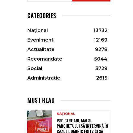
CATEGORIES
Național
13732
Eveniment
12169
Actualitate
9278
Recomandate
5044
Social
3729
Administrație
2615
MUST READ
NAȚIONAL
PSD CERE ANI, MAI ȘI
PARCHETULUI SĂ INTERVINĂ ÎN
CAZUL DOMINIC FRITZ ȘI SĂ