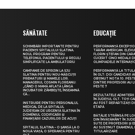
SĂNĂTATE
EDUCAȚIE
SCHIMBĂRI IMPORTANTE PENTRU
PERFORMANȚĂ EXCEPȚIO
PACIENȚII SPITALULUI SLATINA.
TĂRÂM AMERICAN. ELEV
NOUL PROGRAM PENTRU
FLORIN ȘTEFAN DIN CARA
TELEFONUL PACIENTULUI ȘI REGULI
CUCERIT CINCI MEDALII D
SIMPLIFICATE LA AMBULATORIU
OLIMPIADELE INTERNAȚI
CAMPANIE DE SPRIJIN LA SJU
PERFORMANȚĂ LA TITUL
SLATINA PENTRU NOU-NĂSCUȚII
ÎN OLT: DOI CANDIDAȚI A
PREMATURI ȘI MAMELE LOR.
OBȚINUT NOTA 10. PEST
MANAGERUL COSMIN FLOREANU:
DINTRE PROFESORI AU 
„CÂND O MAMĂ AFLATĂ LÂNGĂ
PESTE 7
INCUBATOR ZÂMBEȘTE, ÎNSEAMNĂ
CĂ...
REZULTATELE ADMITERII 
ÎN JUDEȚUL OLT. TOȚI CA
INSTRUIRE PENTRU PERSONALUL
AU FOST REPARTIZAȚI D
MEDICAL DE LA SPITALUL
ETAPĂ
JUDEȚEAN DE URGENȚĂ SLATINA ÎN
DOMENIUL CODIFICĂRII ȘI
BĂTĂLIE STRÂNSĂ PE LO
FINANȚĂRII CAZURILOR DE ACUȚI
DIN ÎNVĂȚĂMÂNT ÎN JUDE
SUTE DE PROFESORI ȘI 
SPITALUL SLATINA – O ȘANSĂ LA O
AU SUSȚINUT EXAMENUL 
NOUĂ VIAȚĂ, O SPERANȚĂ PENTRU
TITULARIZARE