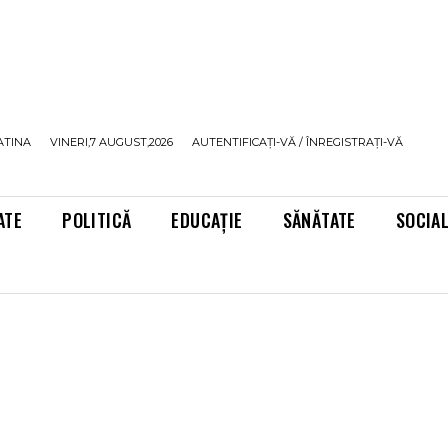
ATINA
VINERI,7 AUGUST,2026
AUTENTIFICAȚI-VĂ / ÎNREGISTRAȚI-VĂ
ATE
POLITICĂ
EDUCAȚIE
SĂNĂTATE
SOCIA