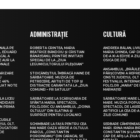
ADMINISTRAȚIE
CULTURĂ
NALĂ PE
ROBERTA CRINTEA, MARIA
ANDREEA BĂLAN, LIVI
UL EDUARD
BEATRICE BĂNDOIU ȘI CRISTIAN
MARIA GHINEA, CAP DE
CAL A
BĂNĂȚEANU, PRINTRE INVITAȚII
DE-A XI-A EDIȚIE A ZI
E AUR LA
SPECIALI DE LA „ZIUA
OSICA DE JOS
ONALE
LEGUMICULTORULUI PLEȘOIAN”
ANSAMBLUL „BRÂULE
ARIZARE
STOICĂNEȘTIUL ÎMBRACĂ HAINE DE
PÂRȘCOVENI A REPR
U
SĂRBĂTOARE. MUZICĂ DE
CINSTE JUDEȚUL OLT
E 46%
PETRECERE, ARTIȘTI DE TOP ȘI
FESTIVALUL INTERNA
LUAT NOTE
DISTRACȚIE GARANTATĂ LA „ZIUA
FOLCLOR „MARA” DE 
COMUNEI – FIII SATULUI”
MARMAȚIEI
LA LICEU
SĂRBĂTOARE LA SCĂRIȘOARA DE
SĂRBĂTOARE MARE L
NDIDAȚII
SFÂNTA MARIA. SPECTACOL
MARE. MUZICĂ POPU
IN PRIMA
FOLCLORIC CU ANSAMBLUL „DOINA
SPECTACOL DE LASER
OLTULUI” DIN SLATINA ȘI
ARTIFICII LA CEA DE-A 
SURPRIZE PENTRU LOCALNICI
ZILEI COMUNEI
CURILE
ȚUL OLT.
SCHIMBARE LA FAȚĂ PENTRU CEA
SERBARE CÂMPENEASC
EDUCATORI
MAI MARE OAZĂ VERDE A OLTULUI.
MARI. IRINA MARIA B
DE
PARCUL „CONSTANTIN
CONSTANTIN ȘI LAVIN
POROINEANU” DIN CARACAL SE
CAP DE AFIȘ LA ZIUA