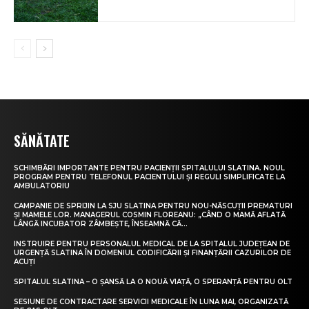
SĂNĂTATE
SCHIMBĂRI IMPORTANTE PENTRU PACIENȚII SPITALULUI SLATINA. NOUL
PROGRAM PENTRU TELEFONUL PACIENTULUI ȘI REGULI SIMPLIFICATE LA
AMBULATORIU
CAMPANIE DE SPRIJIN LA SJU SLATINA PENTRU NOU-NĂSCUȚII PREMATURI
ȘI MAMELE LOR. MANAGERUL COSMIN FLOREANU: „CÂND O MAMĂ AFLATĂ
LÂNGĂ INCUBATOR ZÂMBEȘTE, ÎNSEAMNĂ CĂ...
INSTRUIRE PENTRU PERSONALUL MEDICAL DE LA SPITALUL JUDEȚEAN DE
URGENȚĂ SLATINA ÎN DOMENIUL CODIFICĂRII ȘI FINANȚĂRII CAZURILOR DE
ACUȚI
SPITALUL SLATINA – O ȘANSĂ LA O NOUĂ VIAȚĂ, O SPERANȚĂ PENTRU OLT
SESIUNE DE CONTRACTARE SERVICII MEDICALE ÎN LUNA MAI, ORGANIZATĂ