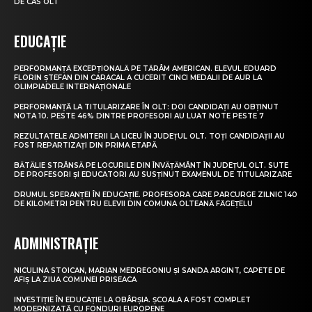
DE CAS OLT
EDUCAȚIE
PERFORMANȚĂ EXCEPȚIONALĂ PE TĂRÂM AMERICAN. ELEVUL EDUARD
FLORIN ȘTEFAN DIN CARACAL A CUCERIT CINCI MEDALII DE AUR LA
OLIMPIADELE INTERNAȚIONALE
PERFORMANȚĂ LA TITULARIZARE ÎN OLT: DOI CANDIDAȚI AU OBȚINUT
NOTA 10. PESTE 46% DINTRE PROFESORI AU LUAT NOTE PESTE 7
REZULTATELE ADMITERII LA LICEU ÎN JUDEȚUL OLT. TOȚI CANDIDAȚII AU
FOST REPARTIZAȚI DIN PRIMA ETAPĂ
BĂTĂLIE STRÂNSĂ PE LOCURILE DIN ÎNVĂȚĂMÂNT ÎN JUDEȚUL OLT. SUTE
DE PROFESORI ȘI EDUCATORI AU SUSȚINUT EXAMENUL DE TITULARIZARE
DRUMUL SPERANȚEI ÎN EDUCAȚIE. PROFESORA CARE PARCURGE ZILNIC 140
DE KILOMETRI PENTRU ELEVII DIN COMUNA OLTEANĂ FĂGEȚELU
ADMINISTRAȚIE
NICULINA STOICAN, MARIAN MEDREGONIU ȘI SANDA ARGINT, CAPETE DE
AFIȘ LA ZIUA COMUNEI PRISEACA
INVESTIȚIE ÎN EDUCAȚIE LA OBÂRȘIA. ȘCOALA A FOST COMPLET
MODERNIZATĂ CU FONDURI EUROPENE