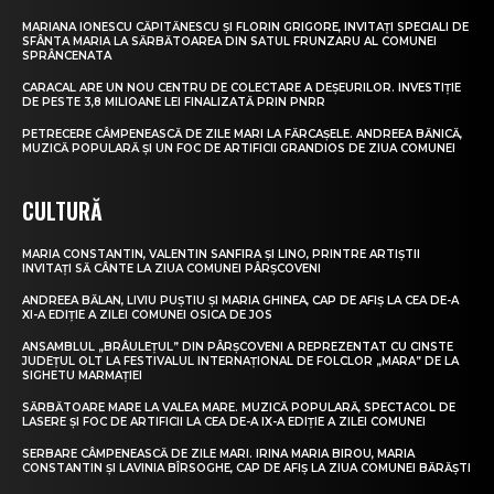
MARIANA IONESCU CĂPITĂNESCU ȘI FLORIN GRIGORE, INVITAȚI SPECIALI DE
SFÂNTA MARIA LA SĂRBĂTOAREA DIN SATUL FRUNZARU AL COMUNEI
SPRÂNCENATA
CARACAL ARE UN NOU CENTRU DE COLECTARE A DEȘEURILOR. INVESTIȚIE
DE PESTE 3,8 MILIOANE LEI FINALIZATĂ PRIN PNRR
PETRECERE CÂMPENEASCĂ DE ZILE MARI LA FĂRCAȘELE. ANDREEA BĂNICĂ,
MUZICĂ POPULARĂ ȘI UN FOC DE ARTIFICII GRANDIOS DE ZIUA COMUNEI
CULTURĂ
MARIA CONSTANTIN, VALENTIN SANFIRA ȘI LINO, PRINTRE ARTIȘTII
INVITAȚI SĂ CÂNTE LA ZIUA COMUNEI PÂRȘCOVENI
ANDREEA BĂLAN, LIVIU PUȘTIU ȘI MARIA GHINEA, CAP DE AFIȘ LA CEA DE-A
XI-A EDIȚIE A ZILEI COMUNEI OSICA DE JOS
ANSAMBLUL „BRÂULEȚUL” DIN PÂRȘCOVENI A REPREZENTAT CU CINSTE
JUDEȚUL OLT LA FESTIVALUL INTERNAȚIONAL DE FOLCLOR „MARA” DE LA
SIGHETU MARMAȚIEI
SĂRBĂTOARE MARE LA VALEA MARE. MUZICĂ POPULARĂ, SPECTACOL DE
LASERE ȘI FOC DE ARTIFICII LA CEA DE-A IX-A EDIȚIE A ZILEI COMUNEI
SERBARE CÂMPENEASCĂ DE ZILE MARI. IRINA MARIA BIROU, MARIA
CONSTANTIN ȘI LAVINIA BÎRSOGHE, CAP DE AFIȘ LA ZIUA COMUNEI BĂRĂȘTI