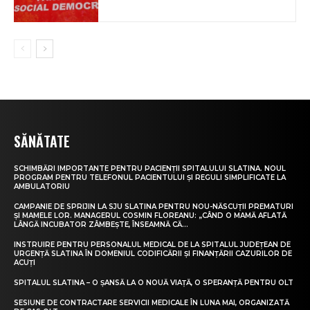
SĂNĂTATE
SCHIMBĂRI IMPORTANTE PENTRU PACIENȚII SPITALULUI SLATINA. NOUL
PROGRAM PENTRU TELEFONUL PACIENTULUI ȘI REGULI SIMPLIFICATE LA
AMBULATORIU
CAMPANIE DE SPRIJIN LA SJU SLATINA PENTRU NOU-NĂSCUȚII PREMATURI
ȘI MAMELE LOR. MANAGERUL COSMIN FLOREANU: „CÂND O MAMĂ AFLATĂ
LÂNGĂ INCUBATOR ZÂMBEȘTE, ÎNSEAMNĂ CĂ...
INSTRUIRE PENTRU PERSONALUL MEDICAL DE LA SPITALUL JUDEȚEAN DE
URGENȚĂ SLATINA ÎN DOMENIUL CODIFICĂRII ȘI FINANȚĂRII CAZURILOR DE
ACUȚI
SPITALUL SLATINA – O ȘANSĂ LA O NOUĂ VIAȚĂ, O SPERANȚĂ PENTRU OLT
SESIUNE DE CONTRACTARE SERVICII MEDICALE ÎN LUNA MAI, ORGANIZATĂ