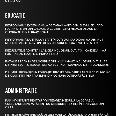
DE CAS OLT
EDUCAȚIE
PERFORMANȚĂ EXCEPȚIONALĂ PE TĂRÂM AMERICAN. ELEVUL EDUARD
FLORIN ȘTEFAN DIN CARACAL A CUCERIT CINCI MEDALII DE AUR LA
OLIMPIADELE INTERNAȚIONALE
PERFORMANȚĂ LA TITULARIZARE ÎN OLT: DOI CANDIDAȚI AU OBȚINUT
NOTA 10. PESTE 46% DINTRE PROFESORI AU LUAT NOTE PESTE 7
REZULTATELE ADMITERII LA LICEU ÎN JUDEȚUL OLT. TOȚI CANDIDAȚII AU
FOST REPARTIZAȚI DIN PRIMA ETAPĂ
BĂTĂLIE STRÂNSĂ PE LOCURILE DIN ÎNVĂȚĂMÂNT ÎN JUDEȚUL OLT. SUTE
DE PROFESORI ȘI EDUCATORI AU SUSȚINUT EXAMENUL DE TITULARIZARE
DRUMUL SPERANȚEI ÎN EDUCAȚIE. PROFESORA CARE PARCURGE ZILNIC 140
DE KILOMETRI PENTRU ELEVII DIN COMUNA OLTEANĂ FĂGEȚELU
ADMINISTRAȚIE
PAS IMPORTANT PENTRU PROTEJAREA MEDIULUI LA CORABIA.
COLECTARE SEPARATĂ PENTRU DEȘEURILE TEXTILE ÎN TREI ZONE DIN
ORAȘ
PETRECERE CÂMPENEASCĂ DE ZILE MARI LA FĂRCAȘELE. ANDREEA BĂNICĂ,