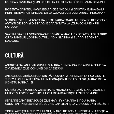
MUZICĂ POPULARĂ ȘI UN FOC DE ARTIFICII GRANDIOS DE ZIUA COMUNEI
ROBERTA CRINTEA, MARIA BEATRICE BĂNDOIU ȘI CRISTIAN BĂNĂȚEANU,
PRINTRE INVITAȚII SPECIALI DE LA „ZIUA LEGUMICULTORULUI PLEȘOIAN”
STOICĂNEȘTIUL ÎMBRACĂ HAINE DE SĂRBĂTOARE. MUZICĂ DE PETRECERE,
ARTIȘTI DE TOP ȘI DISTRACȚIE GARANTATĂ LA „ZIUA COMUNEI – FIII
SATULUI”
SĂRBĂTOARE LA SCĂRIȘOARA DE SFÂNTA MARIA. SPECTACOL FOLCLORIC
CU ANSAMBLUL „DOINA OLTULUI” DIN SLATINA ȘI SURPRIZE PENTRU
LOCALNICI
CULTURĂ
ANDREEA BĂLAN, LIVIU PUȘTIU ȘI MARIA GHINEA, CAP DE AFIȘ LA CEA DE-A
XI-A EDIȚIE A ZILEI COMUNEI OSICA DE JOS
ANSAMBLUL „BRÂULEȚUL” DIN PÂRȘCOVENI A REPREZENTAT CU CINSTE
JUDEȚUL OLT LA FESTIVALUL INTERNAȚIONAL DE FOLCLOR „MARA” DE LA
SIGHETU MARMAȚIEI
SĂRBĂTOARE MARE LA VALEA MARE. MUZICĂ POPULARĂ, SPECTACOL DE
LASERE ȘI FOC DE ARTIFICII LA CEA DE-A IX-A EDIȚIE A ZILEI COMUNEI
SERBARE CÂMPENEASCĂ DE ZILE MARI. IRINA MARIA BIROU, MARIA
CONSTANTIN ȘI LAVINIA BÎRSOGHE, CAP DE AFIȘ LA ZIUA COMUNEI BĂRĂȘTI
TINERI ARTIȘTI AI JUDEȚULUI OLT, ÎNAPOI PE SCENĂ. ÎNCEPE A IX-A EDIȚIE A