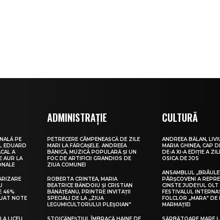
ADMINISTRAȚIE
CULTURĂ
NALĂ PE
PETRECERE CÂMPENEASCĂ DE ZILE
ANDREEA BĂLAN, LIVI
UL EDUARD
MARI LA FĂRCAȘELE. ANDREEA
MARIA GHINEA, CAP DE
CAL A
BĂNICĂ, MUZICĂ POPULARĂ ȘI UN
DE-A XI-A EDIȚIE A ZI
E AUR LA
FOC DE ARTIFICII GRANDIOS DE
OSICA DE JOS
ONALE
ZIUA COMUNEI
ANSAMBLUL „BRÂULE
ARIZARE
ROBERTA CRINTEA, MARIA
PÂRȘCOVENI A REPR
U
BEATRICE BĂNDOIU ȘI CRISTIAN
CINSTE JUDEȚUL OLT
E 46%
BĂNĂȚEANU, PRINTRE INVITAȚII
FESTIVALUL INTERNA
LUAT NOTE
SPECIALI DE LA „ZIUA
FOLCLOR „MARA” DE 
LEGUMICULTORULUI PLEȘOIAN”
MARMAȚIEI
LA LICEU
STOICĂNEȘTIUL ÎMBRACĂ HAINE DE
SĂRBĂTOARE MARE L