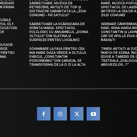
NDIDAȚII
SĂRBĂTOARE. MUZICĂ DE
MARE. MUZICĂ POPU
IN PRIMA
PETRECERE, ARTIȘTI DE TOP ȘI
SPECTACOL DE LASER
DISTRACȚIE GARANTATĂ LA „ZIUA
ARTIFICII LA CEA DE-A 
COMUNEI – FIII SATULUI”
ZILEI COMUNEI
CURILE
ȚUL OLT.
SĂRBĂTOARE LA SCĂRIȘOARA DE
SERBARE CÂMPENEASC
EDUCATORI
SFÂNTA MARIA. SPECTACOL
MARI. IRINA MARIA B
DE
FOLCLORIC CU ANSAMBLUL „DOINA
CONSTANTIN ȘI LAVIN
OLTULUI” DIN SLATINA ȘI
CAP DE AFIȘ LA ZIUA
SURPRIZE PENTRU LOCALNICI
BĂRĂȘTI
DUCAȚIE.
URGE
SCHIMBARE LA FAȚĂ PENTRU CEA
TINERI ARTIȘTI AI JU
I PENTRU
MAI MARE OAZĂ VERDE A OLTULUI.
ÎNAPOI PE SCENĂ. ÎNC
EANĂ
PARCUL „CONSTANTIN
EDIȚIE A TABEREI DE
POROINEANU” DIN CARACAL SE
TEATRALĂ „DIALOGU
TRANSFORMĂ DE LA O ZI LA ALTA
ABSURZILOR…?”