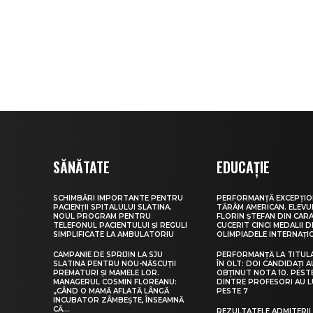
SĂNĂTATE
EDUCAȚIE
SCHIMBĂRI IMPORTANTE PENTRU
PERFORMANȚĂ EXCEPȚIO
PACIENȚII SPITALULUI SLATINA.
TĂRÂM AMERICAN. ELEV
NOUL PROGRAM PENTRU
FLORIN ȘTEFAN DIN CARA
TELEFONUL PACIENTULUI ȘI REGULI
CUCERIT CINCI MEDALII D
SIMPLIFICATE LA AMBULATORIU
OLIMPIADELE INTERNAȚI
CAMPANIE DE SPRIJIN LA SJU
PERFORMANȚĂ LA TITUL
SLATINA PENTRU NOU-NĂSCUȚII
ÎN OLT: DOI CANDIDAȚI A
PREMATURI ȘI MAMELE LOR.
OBȚINUT NOTA 10. PEST
MANAGERUL COSMIN FLOREANU:
DINTRE PROFESORI AU 
„CÂND O MAMĂ AFLATĂ LÂNGĂ
PESTE 7
INCUBATOR ZÂMBEȘTE, ÎNSEAMNĂ
CĂ...
REZULTATELE ADMITERII 