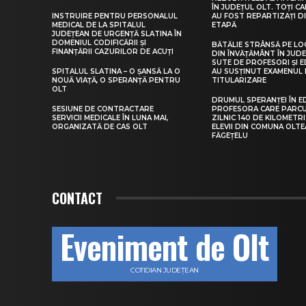
ÎN JUDEȚUL OLT. TOȚI CA
INSTRUIRE PENTRU PERSONALUL
AU FOST REPARTIZAȚI D
MEDICAL DE LA SPITALUL
ETAPĂ
JUDEȚEAN DE URGENȚĂ SLATINA ÎN
DOMENIUL CODIFICĂRII ȘI
BĂTĂLIE STRÂNSĂ PE LO
FINANȚĂRII CAZURILOR DE ACUȚI
DIN ÎNVĂȚĂMÂNT ÎN JUDE
SUTE DE PROFESORI ȘI 
SPITALUL SLATINA – O ȘANSĂ LA O
AU SUSȚINUT EXAMENUL 
NOUĂ VIAȚĂ, O SPERANȚĂ PENTRU
TITULARIZARE
OLT
DRUMUL SPERANȚEI ÎN E
SESIUNE DE CONTRACTARE
PROFESORA CARE PARC
SERVICII MEDICALE ÎN LUNA MAI,
ZILNIC 140 DE KILOMETR
ORGANIZATĂ DE CAS OLT
ELEVII DIN COMUNA OLT
FĂGEȚELU
CONTACT
Eveniment de Olt
COTIDIAN JUDEȚEAN