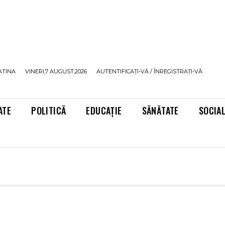
ATINA
VINERI,7 AUGUST,2026
AUTENTIFICAȚI-VĂ / ÎNREGISTRAȚI-VĂ
ATE
POLITICĂ
EDUCAȚIE
SĂNĂTATE
SOCIA