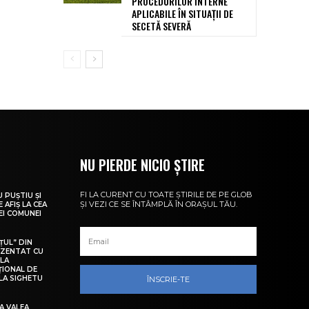
PROCEDURILOR INTERNE
APLICABILE ÎN SITUAȚII DE
SECETĂ SEVERĂ
NU PIERDE NICIO ȘTIRE
FI LA CURENT CU TOATE ȘTIRILE DE PE GLOB
U PUȘTIU ȘI
ȘI VEZI CE SE ÎNTÂMPLĂ ÎN ORAȘUL TĂU.
 AFIȘ LA CEA
LEI COMUNEI
ȚUL” DIN
EZENTAT CU
 LA
ȚIONAL DE
LA SIGHETU
ÎNSCRIE-TE
A VALEA