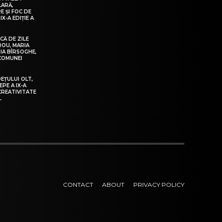
LARĂ,
E ȘI FOC DE
IX-A EDIȚIE A
Ă DE ZILE
IROU, MARIA
IA BÎRSOGHE,
 COMUNEI
DEȚULUI OLT,
EPE A IX-A
 CREATIVITATE
L
CONTACT
ABOUT
PRIVACY POLICY