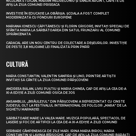
NICULINA STOICAN, MARIAN MEDREGONIU ȘI SANDA ARGINT, CAPETE DE
AFIȘ LA ZIUA COMUNEI PRISEACA
INVESTIȚIE ÎN EDUCAȚIE LA OBÂRȘIA. ȘCOALA A FOST COMPLET
MODERNIZATĂ CU FONDURI EUROPENE
MARIANA IONESCU CĂPITĂNESCU ȘI FLORIN GRIGORE, INVITAȚI SPECIALI DE
SFÂNTA MARIA LA SĂRBĂTOAREA DIN SATUL FRUNZARU AL COMUNEI
SPRÂNCENATA
CARACAL ARE UN NOU CENTRU DE COLECTARE A DEȘEURILOR. INVESTIȚIE
DE PESTE 3,8 MILIOANE LEI FINALIZATĂ PRIN PNRR
CULTURĂ
MARIA CONSTANTIN, VALENTIN SANFIRA ȘI LINO, PRINTRE ARTIȘTII
INVITAȚI SĂ CÂNTE LA ZIUA COMUNEI PÂRȘCOVENI
ANDREEA BĂLAN, LIVIU PUȘTIU ȘI MARIA GHINEA, CAP DE AFIȘ LA CEA DE-A
XI-A EDIȚIE A ZILEI COMUNEI OSICA DE JOS
ANSAMBLUL „BRÂULEȚUL” DIN PÂRȘCOVENI A REPREZENTAT CU CINSTE
JUDEȚUL OLT LA FESTIVALUL INTERNAȚIONAL DE FOLCLOR „MARA” DE LA
SIGHETU MARMAȚIEI
SĂRBĂTOARE MARE LA VALEA MARE. MUZICĂ POPULARĂ, SPECTACOL DE
LASERE ȘI FOC DE ARTIFICII LA CEA DE-A IX-A EDIȚIE A ZILEI COMUNEI
SERBARE CÂMPENEASCĂ DE ZILE MARI. IRINA MARIA BIROU, MARIA
CONSTANTIN ȘI LAVINIA BÎRSOGHE, CAP DE AFIȘ LA ZIUA COMUNEI BĂRĂȘTI