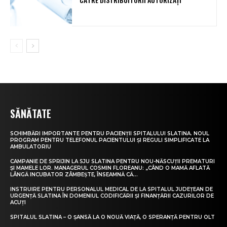
SĂNĂTATE
SCHIMBĂRI IMPORTANTE PENTRU PACIENȚII SPITALULUI SLATINA. NOUL
PROGRAM PENTRU TELEFONUL PACIENTULUI ȘI REGULI SIMPLIFICATE LA
AMBULATORIU
CAMPANIE DE SPRIJIN LA SJU SLATINA PENTRU NOU-NĂSCUȚII PREMATURI
ȘI MAMELE LOR. MANAGERUL COSMIN FLOREANU: „CÂND O MAMĂ AFLATĂ
LÂNGĂ INCUBATOR ZÂMBEȘTE, ÎNSEAMNĂ CĂ...
INSTRUIRE PENTRU PERSONALUL MEDICAL DE LA SPITALUL JUDEȚEAN DE
URGENȚĂ SLATINA ÎN DOMENIUL CODIFICĂRII ȘI FINANȚĂRII CAZURILOR DE
ACUȚI
SPITALUL SLATINA – O ȘANSĂ LA O NOUĂ VIAȚĂ, O SPERANȚĂ PENTRU OLT