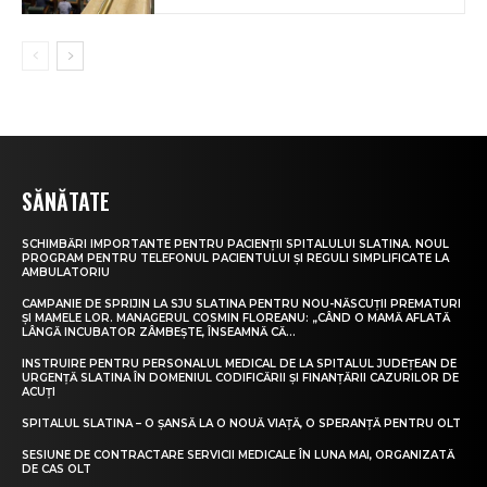
SĂNĂTATE
SCHIMBĂRI IMPORTANTE PENTRU PACIENȚII SPITALULUI SLATINA. NOUL
PROGRAM PENTRU TELEFONUL PACIENTULUI ȘI REGULI SIMPLIFICATE LA
AMBULATORIU
CAMPANIE DE SPRIJIN LA SJU SLATINA PENTRU NOU-NĂSCUȚII PREMATURI
ȘI MAMELE LOR. MANAGERUL COSMIN FLOREANU: „CÂND O MAMĂ AFLATĂ
LÂNGĂ INCUBATOR ZÂMBEȘTE, ÎNSEAMNĂ CĂ...
INSTRUIRE PENTRU PERSONALUL MEDICAL DE LA SPITALUL JUDEȚEAN DE
URGENȚĂ SLATINA ÎN DOMENIUL CODIFICĂRII ȘI FINANȚĂRII CAZURILOR DE
ACUȚI
SPITALUL SLATINA – O ȘANSĂ LA O NOUĂ VIAȚĂ, O SPERANȚĂ PENTRU OLT
SESIUNE DE CONTRACTARE SERVICII MEDICALE ÎN LUNA MAI, ORGANIZATĂ
DE CAS OLT