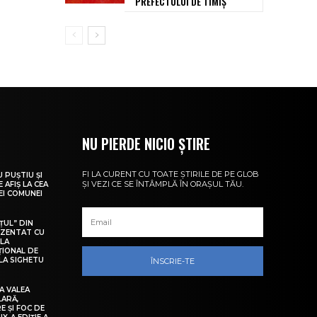
PREFECTULUI DE TIMIȘ
NU PIERDE NICIO ȘTIRE
FI LA CURENT CU TOATE ȘTIRILE DE PE GLOB
U PUȘTIU ȘI
ȘI VEZI CE SE ÎNTÂMPLĂ ÎN ORAȘUL TĂU.
 AFIȘ LA CEA
LEI COMUNEI
ȚUL” DIN
EZENTAT CU
 LA
ȚIONAL DE
LA SIGHETU
ÎNSCRIE-TE
A VALEA
LARĂ,
E ȘI FOC DE