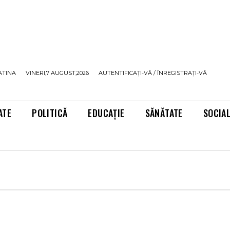
ATINA
VINERI,7 AUGUST,2026
AUTENTIFICAȚI-VĂ / ÎNREGISTRAȚI-VĂ
ATE
POLITICĂ
EDUCAȚIE
SĂNĂTATE
SOCIA