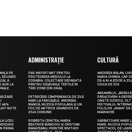
ADMINISTRAȚIE
CULTURĂ
NALĂ PE
PAS IMPORTANT PENTRU
ANDREEA BĂLAN, LIVI
UL EDUARD
PROTEJAREA MEDIULUI LA
MARIA GHINEA, CAP DE
CAL A
CORABIA. COLECTARE SEPARATĂ
DE-A XI-A EDIȚIE A ZI
E AUR LA
PENTRU DEȘEURILE TEXTILE ÎN
OSICA DE JOS
ONALE
TREI ZONE DIN ORAȘ
ANSAMBLUL „BRÂULE
ARIZARE
PETRECERE CÂMPENEASCĂ DE ZILE
PÂRȘCOVENI A REPR
U
MARI LA FĂRCAȘELE. ANDREEA
CINSTE JUDEȚUL OLT
E 46%
BĂNICĂ, MUZICĂ POPULARĂ ȘI UN
FESTIVALUL INTERNA
LUAT NOTE
FOC DE ARTIFICII GRANDIOS DE
FOLCLOR „MARA” DE 
ZIUA COMUNEI
MARMAȚIEI
LA LICEU
ROBERTA CRINTEA, MARIA
SĂRBĂTOARE MARE L
NDIDAȚII
BEATRICE BĂNDOIU ȘI CRISTIAN
MARE. MUZICĂ POPU
IN PRIMA
BĂNĂȚEANU, PRINTRE INVITAȚII
SPECTACOL DE LASER