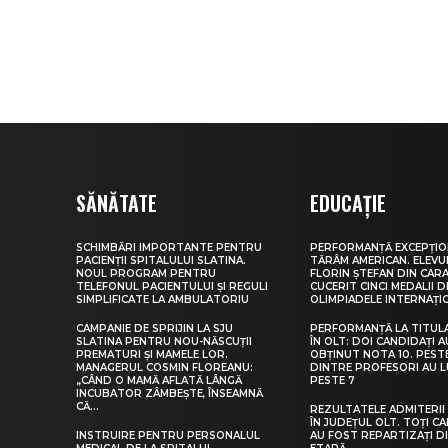
SĂNĂTATE
EDUCAȚIE
SCHIMBĂRI IMPORTANTE PENTRU
PERFORMANȚĂ EXCEPȚIO
PACIENȚII SPITALULUI SLATINA.
TĂRÂM AMERICAN. ELEV
NOUL PROGRAM PENTRU
FLORIN ȘTEFAN DIN CARA
TELEFONUL PACIENTULUI ȘI REGULI
CUCERIT CINCI MEDALII D
SIMPLIFICATE LA AMBULATORIU
OLIMPIADELE INTERNAȚI
CAMPANIE DE SPRIJIN LA SJU
PERFORMANȚĂ LA TITUL
SLATINA PENTRU NOU-NĂSCUȚII
ÎN OLT: DOI CANDIDAȚI A
PREMATURI ȘI MAMELE LOR.
OBȚINUT NOTA 10. PEST
MANAGERUL COSMIN FLOREANU:
DINTRE PROFESORI AU 
„CÂND O MAMĂ AFLATĂ LÂNGĂ
PESTE 7
INCUBATOR ZÂMBEȘTE, ÎNSEAMNĂ
CĂ...
REZULTATELE ADMITERII 
ÎN JUDEȚUL OLT. TOȚI CA
INSTRUIRE PENTRU PERSONALUL
AU FOST REPARTIZAȚI D