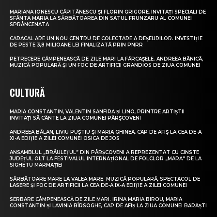
MARIANA IONESCU CĂPITĂNESCU ȘI FLORIN GRIGORE, INVITAȚI SPECIALI DE
SFÂNTA MARIA LA SĂRBĂTOAREA DIN SATUL FRUNZARU AL COMUNEI
SPRÂNCENATA
CARACAL ARE UN NOU CENTRU DE COLECTARE A DEȘEURILOR. INVESTIȚIE
DE PESTE 3,8 MILIOANE LEI FINALIZATĂ PRIN PNRR
PETRECERE CÂMPENEASCĂ DE ZILE MARI LA FĂRCAȘELE. ANDREEA BĂNICĂ,
MUZICĂ POPULARĂ ȘI UN FOC DE ARTIFICII GRANDIOS DE ZIUA COMUNEI
CULTURĂ
MARIA CONSTANTIN, VALENTIN SANFIRA ȘI LINO, PRINTRE ARTIȘTII
INVITAȚI SĂ CÂNTE LA ZIUA COMUNEI PÂRȘCOVENI
ANDREEA BĂLAN, LIVIU PUȘTIU ȘI MARIA GHINEA, CAP DE AFIȘ LA CEA DE-A
XI-A EDIȚIE A ZILEI COMUNEI OSICA DE JOS
ANSAMBLUL „BRÂULEȚUL” DIN PÂRȘCOVENI A REPREZENTAT CU CINSTE
JUDEȚUL OLT LA FESTIVALUL INTERNAȚIONAL DE FOLCLOR „MARA” DE LA
SIGHETU MARMAȚIEI
SĂRBĂTOARE MARE LA VALEA MARE. MUZICĂ POPULARĂ, SPECTACOL DE
LASERE ȘI FOC DE ARTIFICII LA CEA DE-A IX-A EDIȚIE A ZILEI COMUNEI
SERBARE CÂMPENEASCĂ DE ZILE MARI. IRINA MARIA BIROU, MARIA
CONSTANTIN ȘI LAVINIA BÎRSOGHE, CAP DE AFIȘ LA ZIUA COMUNEI BĂRĂȘTI