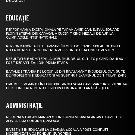
DE CAS OLT
EDUCAȚIE
PERFORMANȚĂ EXCEPȚIONALĂ PE TĂRÂM AMERICAN. ELEVUL EDUARD
FLORIN ȘTEFAN DIN CARACAL A CUCERIT CINCI MEDALII DE AUR LA
OLIMPIADELE INTERNAȚIONALE
PERFORMANȚĂ LA TITULARIZARE ÎN OLT: DOI CANDIDAȚI AU OBȚINUT
NOTA 10. PESTE 46% DINTRE PROFESORI AU LUAT NOTE PESTE 7
REZULTATELE ADMITERII LA LICEU ÎN JUDEȚUL OLT. TOȚI CANDIDAȚII AU
FOST REPARTIZAȚI DIN PRIMA ETAPĂ
BĂTĂLIE STRÂNSĂ PE LOCURILE DIN ÎNVĂȚĂMÂNT ÎN JUDEȚUL OLT. SUTE
DE PROFESORI ȘI EDUCATORI AU SUSȚINUT EXAMENUL DE TITULARIZARE
DRUMUL SPERANȚEI ÎN EDUCAȚIE. PROFESORA CARE PARCURGE ZILNIC 140
DE KILOMETRI PENTRU ELEVII DIN COMUNA OLTEANĂ FĂGEȚELU
ADMINISTRAȚIE
NICULINA STOICAN, MARIAN MEDREGONIU ȘI SANDA ARGINT, CAPETE DE
AFIȘ LA ZIUA COMUNEI PRISEACA
INVESTIȚIE ÎN EDUCAȚIE LA OBÂRȘIA. ȘCOALA A FOST COMPLET
MODERNIZATĂ CU FONDURI EUROPENE