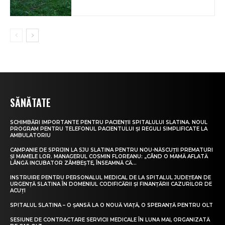
SĂNĂTATE
SCHIMBĂRI IMPORTANTE PENTRU PACIENȚII SPITALULUI SLATINA. NOUL
PROGRAM PENTRU TELEFONUL PACIENTULUI ȘI REGULI SIMPLIFICATE LA
AMBULATORIU
CAMPANIE DE SPRIJIN LA SJU SLATINA PENTRU NOU-NĂSCUȚII PREMATURI
ȘI MAMELE LOR. MANAGERUL COSMIN FLOREANU: „CÂND O MAMĂ AFLATĂ
LÂNGĂ INCUBATOR ZÂMBEȘTE, ÎNSEAMNĂ CĂ...
INSTRUIRE PENTRU PERSONALUL MEDICAL DE LA SPITALUL JUDEȚEAN DE
URGENȚĂ SLATINA ÎN DOMENIUL CODIFICĂRII ȘI FINANȚĂRII CAZURILOR DE
ACUȚI
SPITALUL SLATINA – O ȘANSĂ LA O NOUĂ VIAȚĂ, O SPERANȚĂ PENTRU OLT
SESIUNE DE CONTRACTARE SERVICII MEDICALE ÎN LUNA MAI, ORGANIZATĂ