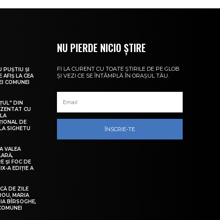
NU PIERDE NICIO ȘTIRE
FI LA CURENT CU TOATE ȘTIRILE DE PE GLOB
U PUȘTIU ȘI
ȘI VEZI CE SE ÎNTÂMPLĂ ÎN ORAȘUL TĂU.
 AFIȘ LA CEA
LEI COMUNEI
ȚUL” DIN
EZENTAT CU
 LA
ȚIONAL DE
LA SIGHETU
ÎNSCRIE-TE
A VALEA
LARĂ,
E ȘI FOC DE
IX-A EDIȚIE A
Ă DE ZILE
IROU, MARIA
IA BÎRSOGHE,
 COMUNEI