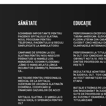
SĂNĂTATE
EDUCAȚIE
SCHIMBĂRI IMPORTANTE PENTRU
PERFORMANȚĂ EXCEPȚIO
PACIENȚII SPITALULUI SLATINA.
TĂRÂM AMERICAN. ELEV
NOUL PROGRAM PENTRU
FLORIN ȘTEFAN DIN CARA
TELEFONUL PACIENTULUI ȘI REGULI
CUCERIT CINCI MEDALII D
SIMPLIFICATE LA AMBULATORIU
OLIMPIADELE INTERNAȚI
CAMPANIE DE SPRIJIN LA SJU
PERFORMANȚĂ LA TITUL
SLATINA PENTRU NOU-NĂSCUȚII
ÎN OLT: DOI CANDIDAȚI A
PREMATURI ȘI MAMELE LOR.
OBȚINUT NOTA 10. PEST
MANAGERUL COSMIN FLOREANU:
DINTRE PROFESORI AU 
„CÂND O MAMĂ AFLATĂ LÂNGĂ
PESTE 7
INCUBATOR ZÂMBEȘTE, ÎNSEAMNĂ
CĂ...
REZULTATELE ADMITERII 
ÎN JUDEȚUL OLT. TOȚI CA
INSTRUIRE PENTRU PERSONALUL
AU FOST REPARTIZAȚI D
MEDICAL DE LA SPITALUL
ETAPĂ
JUDEȚEAN DE URGENȚĂ SLATINA ÎN
DOMENIUL CODIFICĂRII ȘI
BĂTĂLIE STRÂNSĂ PE LO
FINANȚĂRII CAZURILOR DE ACUȚI
DIN ÎNVĂȚĂMÂNT ÎN JUDE
SUTE DE PROFESORI ȘI 
SPITALUL SLATINA – O ȘANSĂ LA O
AU SUSȚINUT EXAMENUL 
NOUĂ VIAȚĂ, O SPERANȚĂ PENTRU
TITULARIZARE
OLT