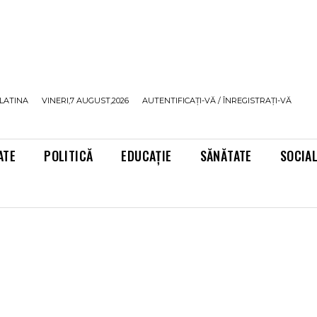
LATINA
VINERI,7 AUGUST,2026
AUTENTIFICAȚI-VĂ / ÎNREGISTRAȚI-VĂ
ATE
POLITICĂ
EDUCAȚIE
SĂNĂTATE
SOCIA