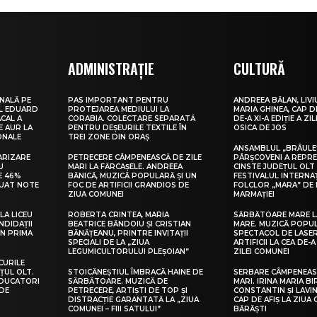
ADMINISTRAȚIE
CULTURĂ
NALĂ PE
PAS IMPORTANT PENTRU
ANDREEA BĂLAN, LIVI
UL EDUARD
PROTEJAREA MEDIULUI LA
MARIA GHINEA, CAP DE
CAL A
CORABIA. COLECTARE SEPARATĂ
DE-A XI-A EDIȚIE A ZI
E AUR LA
PENTRU DEȘEURILE TEXTILE ÎN
OSICA DE JOS
ONALE
TREI ZONE DIN ORAȘ
ANSAMBLUL „BRÂULE
ARIZARE
PETRECERE CÂMPENEASCĂ DE ZILE
PÂRȘCOVENI A REPR
U
MARI LA FĂRCAȘELE. ANDREEA
CINSTE JUDEȚUL OLT
E 46%
BĂNICĂ, MUZICĂ POPULARĂ ȘI UN
FESTIVALUL INTERNA
LUAT NOTE
FOC DE ARTIFICII GRANDIOS DE
FOLCLOR „MARA” DE 
ZIUA COMUNEI
MARMAȚIEI
LA LICEU
ROBERTA CRINTEA, MARIA
SĂRBĂTOARE MARE L
NDIDAȚII
BEATRICE BĂNDOIU ȘI CRISTIAN
MARE. MUZICĂ POPU
IN PRIMA
BĂNĂȚEANU, PRINTRE INVITAȚII
SPECTACOL DE LASER
SPECIALI DE LA „ZIUA
ARTIFICII LA CEA DE-A 
LEGUMICULTORULUI PLEȘOIAN”
ZILEI COMUNEI
CURILE
ȚUL OLT.
STOICĂNEȘTIUL ÎMBRACĂ HAINE DE
SERBARE CÂMPENEASC
EDUCATORI
SĂRBĂTOARE. MUZICĂ DE
MARI. IRINA MARIA B
DE
PETRECERE, ARTIȘTI DE TOP ȘI
CONSTANTIN ȘI LAVIN
DISTRACȚIE GARANTATĂ LA „ZIUA
CAP DE AFIȘ LA ZIUA
COMUNEI – FIII SATULUI”
BĂRĂȘTI