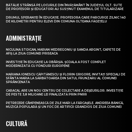
BĂTĂLIE STRÂNSĂ PE LOCURILE DIN ÎNVĂȚĂMÂNT ÎN JUDEȚUL OLT. SUTE
DE PROFESORI ȘI EDUCATORI AU SUSȚINUT EXAMENUL DE TITULARIZARE
DRUMUL SPERANȚEI ÎN EDUCAȚIE. PROFESORA CARE PARCURGE ZILNIC 140
DE KILOMETRI PENTRU ELEVII DIN COMUNA OLTEANĂ FĂGEȚELU
ADMINISTRAȚIE
NICULINA STOICAN, MARIAN MEDREGONIU ȘI SANDA ARGINT, CAPETE DE
AFIȘ LA ZIUA COMUNEI PRISEACA
INVESTIȚIE ÎN EDUCAȚIE LA OBÂRȘIA. ȘCOALA A FOST COMPLET
MODERNIZATĂ CU FONDURI EUROPENE
MARIANA IONESCU CĂPITĂNESCU ȘI FLORIN GRIGORE, INVITAȚI SPECIALI DE
SFÂNTA MARIA LA SĂRBĂTOAREA DIN SATUL FRUNZARU AL COMUNEI
SPRÂNCENATA
CARACAL ARE UN NOU CENTRU DE COLECTARE A DEȘEURILOR. INVESTIȚIE
DE PESTE 3,8 MILIOANE LEI FINALIZATĂ PRIN PNRR
PETRECERE CÂMPENEASCĂ DE ZILE MARI LA FĂRCAȘELE. ANDREEA BĂNICĂ,
MUZICĂ POPULARĂ ȘI UN FOC DE ARTIFICII GRANDIOS DE ZIUA COMUNEI
CULTURĂ