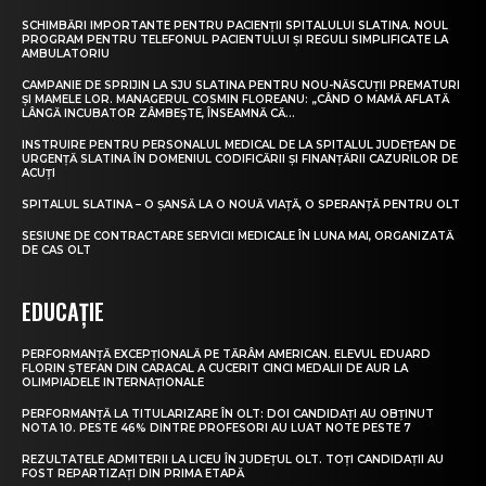
SCHIMBĂRI IMPORTANTE PENTRU PACIENȚII SPITALULUI SLATINA. NOUL
PROGRAM PENTRU TELEFONUL PACIENTULUI ȘI REGULI SIMPLIFICATE LA
AMBULATORIU
CAMPANIE DE SPRIJIN LA SJU SLATINA PENTRU NOU-NĂSCUȚII PREMATURI
ȘI MAMELE LOR. MANAGERUL COSMIN FLOREANU: „CÂND O MAMĂ AFLATĂ
LÂNGĂ INCUBATOR ZÂMBEȘTE, ÎNSEAMNĂ CĂ...
INSTRUIRE PENTRU PERSONALUL MEDICAL DE LA SPITALUL JUDEȚEAN DE
URGENȚĂ SLATINA ÎN DOMENIUL CODIFICĂRII ȘI FINANȚĂRII CAZURILOR DE
ACUȚI
SPITALUL SLATINA – O ȘANSĂ LA O NOUĂ VIAȚĂ, O SPERANȚĂ PENTRU OLT
SESIUNE DE CONTRACTARE SERVICII MEDICALE ÎN LUNA MAI, ORGANIZATĂ
DE CAS OLT
EDUCAȚIE
PERFORMANȚĂ EXCEPȚIONALĂ PE TĂRÂM AMERICAN. ELEVUL EDUARD
FLORIN ȘTEFAN DIN CARACAL A CUCERIT CINCI MEDALII DE AUR LA
OLIMPIADELE INTERNAȚIONALE
PERFORMANȚĂ LA TITULARIZARE ÎN OLT: DOI CANDIDAȚI AU OBȚINUT
NOTA 10. PESTE 46% DINTRE PROFESORI AU LUAT NOTE PESTE 7
REZULTATELE ADMITERII LA LICEU ÎN JUDEȚUL OLT. TOȚI CANDIDAȚII AU
FOST REPARTIZAȚI DIN PRIMA ETAPĂ