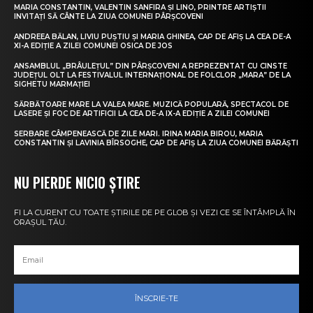
MARIA CONSTANTIN, VALENTIN SANFIRA ȘI LINO, PRINTRE ARTIȘTII
INVITAȚI SĂ CÂNTE LA ZIUA COMUNEI PÂRȘCOVENI
ANDREEA BĂLAN, LIVIU PUȘTIU ȘI MARIA GHINEA, CAP DE AFIȘ LA CEA DE-A
XI-A EDIȚIE A ZILEI COMUNEI OSICA DE JOS
ANSAMBLUL „BRÂULEȚUL” DIN PÂRȘCOVENI A REPREZENTAT CU CINSTE
JUDEȚUL OLT LA FESTIVALUL INTERNAȚIONAL DE FOLCLOR „MARA” DE LA
SIGHETU MARMAȚIEI
SĂRBĂTOARE MARE LA VALEA MARE. MUZICĂ POPULARĂ, SPECTACOL DE
LASERE ȘI FOC DE ARTIFICII LA CEA DE-A IX-A EDIȚIE A ZILEI COMUNEI
SERBARE CÂMPENEASCĂ DE ZILE MARI. IRINA MARIA BIROU, MARIA
CONSTANTIN ȘI LAVINIA BÎRSOGHE, CAP DE AFIȘ LA ZIUA COMUNEI BĂRĂȘTI
NU PIERDE NICIO ȘTIRE
FI LA CURENT CU TOATE ȘTIRILE DE PE GLOB ȘI VEZI CE SE ÎNTÂMPLĂ ÎN
ORAȘUL TĂU.
ÎNSCRIE-TE