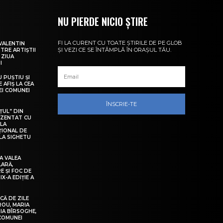
NU PIERDE NICIO ȘTIRE
FI LA CURENT CU TOATE ȘTIRILE DE PE GLOB
VALENTIN
ȘI VEZI CE SE ÎNTÂMPLĂ ÎN ORAȘUL TĂU.
NTRE ARTIȘTII
 ZIUA
I
U PUȘTIU ȘI
 AFIȘ LA CEA
LEI COMUNEI
ÎNSCRIE-TE
ȚUL” DIN
EZENTAT CU
 LA
ȚIONAL DE
LA SIGHETU
A VALEA
LARĂ,
E ȘI FOC DE
IX-A EDIȚIE A
Ă DE ZILE
IROU, MARIA
IA BÎRSOGHE,
 COMUNEI