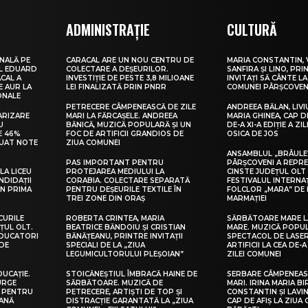
ADMINISTRAȚIE
CULTURĂ
NALĂ PE
CARACAL ARE UN NOU CENTRU DE
MARIA CONSTANTIN, 
UL EDUARD
COLECTARE A DEȘEURILOR.
SANFIRA ȘI LINO, PRI
CAL A
INVESTIȚIE DE PESTE 3,8 MILIOANE
INVITAȚI SĂ CÂNTE LA
E AUR LA
LEI FINALIZATĂ PRIN PNRR
COMUNEI PÂRȘCOVEN
ONALE
PETRECERE CÂMPENEASCĂ DE ZILE
ANDREEA BĂLAN, LIVI
ARIZARE
MARI LA FĂRCAȘELE. ANDREEA
MARIA GHINEA, CAP DE
U
BĂNICĂ, MUZICĂ POPULARĂ ȘI UN
DE-A XI-A EDIȚIE A ZI
E 46%
FOC DE ARTIFICII GRANDIOS DE
OSICA DE JOS
LUAT NOTE
ZIUA COMUNEI
ANSAMBLUL „BRÂULE
PAS IMPORTANT PENTRU
PÂRȘCOVENI A REPR
LA LICEU
PROTEJAREA MEDIULUI LA
CINSTE JUDEȚUL OLT
NDIDAȚII
CORABIA. COLECTARE SEPARATĂ
FESTIVALUL INTERNA
IN PRIMA
PENTRU DEȘEURILE TEXTILE ÎN
FOLCLOR „MARA” DE 
TREI ZONE DIN ORAȘ
MARMAȚIEI
CURILE
ROBERTA CRINTEA, MARIA
SĂRBĂTOARE MARE L
ȚUL OLT.
BEATRICE BĂNDOIU ȘI CRISTIAN
MARE. MUZICĂ POPU
EDUCATORI
BĂNĂȚEANU, PRINTRE INVITAȚII
SPECTACOL DE LASER
DE
SPECIALI DE LA „ZIUA
ARTIFICII LA CEA DE-A 
LEGUMICULTORULUI PLEȘOIAN”
ZILEI COMUNEI
DUCAȚIE.
STOICĂNEȘTIUL ÎMBRACĂ HAINE DE
SERBARE CÂMPENEASC
URGE
SĂRBĂTOARE. MUZICĂ DE
MARI. IRINA MARIA B
I PENTRU
PETRECERE, ARTIȘTI DE TOP ȘI
CONSTANTIN ȘI LAVIN
EANĂ
DISTRACȚIE GARANTATĂ LA „ZIUA
CAP DE AFIȘ LA ZIUA