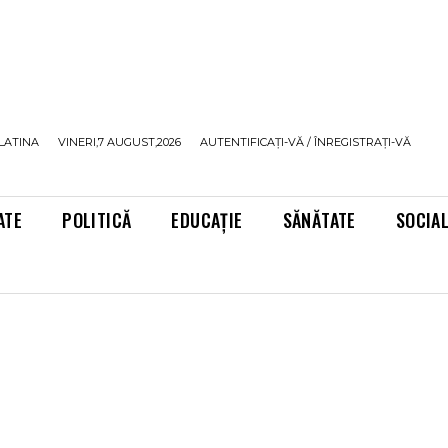
LATINA
VINERI,7 AUGUST,2026
AUTENTIFICAȚI-VĂ / ÎNREGISTRAȚI-VĂ
ATE
POLITICĂ
EDUCAȚIE
SĂNĂTATE
SOCIA