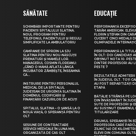
SĂNĂTATE
EDUCAȚIE
SCHIMBĂRI IMPORTANTE PENTRU
PERFORMANȚĂ EXCEPȚIO
PACIENȚII SPITALULUI SLATINA.
TĂRÂM AMERICAN. ELEV
NOUL PROGRAM PENTRU
FLORIN ȘTEFAN DIN CARA
TELEFONUL PACIENTULUI ȘI REGULI
CUCERIT CINCI MEDALII D
SIMPLIFICATE LA AMBULATORIU
OLIMPIADELE INTERNAȚI
CAMPANIE DE SPRIJIN LA SJU
PERFORMANȚĂ LA TITUL
SLATINA PENTRU NOU-NĂSCUȚII
ÎN OLT: DOI CANDIDAȚI A
PREMATURI ȘI MAMELE LOR.
OBȚINUT NOTA 10. PEST
MANAGERUL COSMIN FLOREANU:
DINTRE PROFESORI AU 
„CÂND O MAMĂ AFLATĂ LÂNGĂ
PESTE 7
INCUBATOR ZÂMBEȘTE, ÎNSEAMNĂ
CĂ...
REZULTATELE ADMITERII 
ÎN JUDEȚUL OLT. TOȚI CA
INSTRUIRE PENTRU PERSONALUL
AU FOST REPARTIZAȚI D
MEDICAL DE LA SPITALUL
ETAPĂ
JUDEȚEAN DE URGENȚĂ SLATINA ÎN
DOMENIUL CODIFICĂRII ȘI
BĂTĂLIE STRÂNSĂ PE LO
FINANȚĂRII CAZURILOR DE ACUȚI
DIN ÎNVĂȚĂMÂNT ÎN JUDE
SUTE DE PROFESORI ȘI 
SPITALUL SLATINA – O ȘANSĂ LA O
AU SUSȚINUT EXAMENUL 
NOUĂ VIAȚĂ, O SPERANȚĂ PENTRU
TITULARIZARE
OLT
DRUMUL SPERANȚEI ÎN E
SESIUNE DE CONTRACTARE
PROFESORA CARE PARC
SERVICII MEDICALE ÎN LUNA MAI,
ZILNIC 140 DE KILOMETR
ORGANIZATĂ DE CAS OLT
ELEVII DIN COMUNA OLT