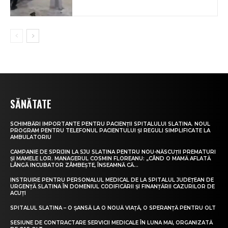
SĂNĂTATE
SCHIMBĂRI IMPORTANTE PENTRU PACIENȚII SPITALULUI SLATINA. NOUL
PROGRAM PENTRU TELEFONUL PACIENTULUI ȘI REGULI SIMPLIFICATE LA
AMBULATORIU
CAMPANIE DE SPRIJIN LA SJU SLATINA PENTRU NOU-NĂSCUȚII PREMATURI
ȘI MAMELE LOR. MANAGERUL COSMIN FLOREANU: „CÂND O MAMĂ AFLATĂ
LÂNGĂ INCUBATOR ZÂMBEȘTE, ÎNSEAMNĂ CĂ...
INSTRUIRE PENTRU PERSONALUL MEDICAL DE LA SPITALUL JUDEȚEAN DE
URGENȚĂ SLATINA ÎN DOMENIUL CODIFICĂRII ȘI FINANȚĂRII CAZURILOR DE
ACUȚI
SPITALUL SLATINA – O ȘANSĂ LA O NOUĂ VIAȚĂ, O SPERANȚĂ PENTRU OLT
SESIUNE DE CONTRACTARE SERVICII MEDICALE ÎN LUNA MAI, ORGANIZATĂ