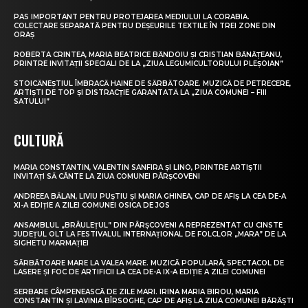
PAS IMPORTANT PENTRU PROTEJAREA MEDIULUI LA CORABIA.
COLECTARE SEPARATĂ PENTRU DEȘEURILE TEXTILE ÎN TREI ZONE DIN
ORAȘ
ROBERTA CRINTEA, MARIA BEATRICE BĂNDOIU ȘI CRISTIAN BĂNĂȚEANU,
PRINTRE INVITAȚII SPECIALI DE LA „ZIUA LEGUMICULTORULUI PLEȘOIAN”
STOICĂNEȘTIUL ÎMBRACĂ HAINE DE SĂRBĂTOARE. MUZICĂ DE PETRECERE,
ARTIȘTI DE TOP ȘI DISTRACȚIE GARANTATĂ LA „ZIUA COMUNEI – FIII
SATULUI”
CULTURĂ
MARIA CONSTANTIN, VALENTIN SANFIRA ȘI LINO, PRINTRE ARTIȘTII
INVITAȚI SĂ CÂNTE LA ZIUA COMUNEI PÂRȘCOVENI
ANDREEA BĂLAN, LIVIU PUȘTIU ȘI MARIA GHINEA, CAP DE AFIȘ LA CEA DE-A
XI-A EDIȚIE A ZILEI COMUNEI OSICA DE JOS
ANSAMBLUL „BRÂULEȚUL” DIN PÂRȘCOVENI A REPREZENTAT CU CINSTE
JUDEȚUL OLT LA FESTIVALUL INTERNAȚIONAL DE FOLCLOR „MARA” DE LA
SIGHETU MARMAȚIEI
SĂRBĂTOARE MARE LA VALEA MARE. MUZICĂ POPULARĂ, SPECTACOL DE
LASERE ȘI FOC DE ARTIFICII LA CEA DE-A IX-A EDIȚIE A ZILEI COMUNEI
SERBARE CÂMPENEASCĂ DE ZILE MARI. IRINA MARIA BIROU, MARIA
CONSTANTIN ȘI LAVINIA BÎRSOGHE, CAP DE AFIȘ LA ZIUA COMUNEI BĂRĂȘTI