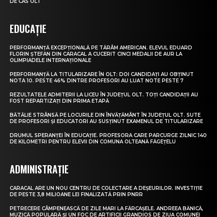
DE CAS OLT
EDUCAȚIE
PERFORMANȚĂ EXCEPȚIONALĂ PE TĂRÂM AMERICAN. ELEVUL EDUARD
FLORIN ȘTEFAN DIN CARACAL A CUCERIT CINCI MEDALII DE AUR LA
OLIMPIADELE INTERNAȚIONALE
PERFORMANȚĂ LA TITULARIZARE ÎN OLT: DOI CANDIDAȚI AU OBȚINUT
NOTA 10. PESTE 46% DINTRE PROFESORI AU LUAT NOTE PESTE 7
REZULTATELE ADMITERII LA LICEU ÎN JUDEȚUL OLT. TOȚI CANDIDAȚII AU
FOST REPARTIZAȚI DIN PRIMA ETAPĂ
BĂTĂLIE STRÂNSĂ PE LOCURILE DIN ÎNVĂȚĂMÂNT ÎN JUDEȚUL OLT. SUTE
DE PROFESORI ȘI EDUCATORI AU SUSȚINUT EXAMENUL DE TITULARIZARE
DRUMUL SPERANȚEI ÎN EDUCAȚIE. PROFESORA CARE PARCURGE ZILNIC 140
DE KILOMETRI PENTRU ELEVII DIN COMUNA OLTEANĂ FĂGEȚELU
ADMINISTRAȚIE
CARACAL ARE UN NOU CENTRU DE COLECTARE A DEȘEURILOR. INVESTIȚIE
DE PESTE 3,8 MILIOANE LEI FINALIZATĂ PRIN PNRR
PETRECERE CÂMPENEASCĂ DE ZILE MARI LA FĂRCAȘELE. ANDREEA BĂNICĂ,
MUZICĂ POPULARĂ ȘI UN FOC DE ARTIFICII GRANDIOS DE ZIUA COMUNEI