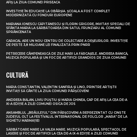
AFIȘ LA ZIUA COMUNEI PRISEACA
INVESTIȚIE ÎN EDUCAȚIE LA OBÂRȘIA. ȘCOALA A FOST COMPLET
MODERNIZATĂ CU FONDURI EUROPENE
MARIANA IONESCU CĂPITĂNESCU ȘI FLORIN GRIGORE, INVITAȚI SPECIALI DE
SFÂNTA MARIA LA SĂRBĂTOAREA DIN SATUL FRUNZARU AL COMUNEI
SPRÂNCENATA
CARACAL ARE UN NOU CENTRU DE COLECTARE A DEȘEURILOR. INVESTIȚIE
DE PESTE 3,8 MILIOANE LEI FINALIZATĂ PRIN PNRR
PETRECERE CÂMPENEASCĂ DE ZILE MARI LA FĂRCAȘELE. ANDREEA BĂNICĂ,
MUZICĂ POPULARĂ ȘI UN FOC DE ARTIFICII GRANDIOS DE ZIUA COMUNEI
CULTURĂ
MARIA CONSTANTIN, VALENTIN SANFIRA ȘI LINO, PRINTRE ARTIȘTII
INVITAȚI SĂ CÂNTE LA ZIUA COMUNEI PÂRȘCOVENI
ANDREEA BĂLAN, LIVIU PUȘTIU ȘI MARIA GHINEA, CAP DE AFIȘ LA CEA DE-A
XI-A EDIȚIE A ZILEI COMUNEI OSICA DE JOS
ANSAMBLUL „BRÂULEȚUL” DIN PÂRȘCOVENI A REPREZENTAT CU CINSTE
JUDEȚUL OLT LA FESTIVALUL INTERNAȚIONAL DE FOLCLOR „MARA” DE LA
SIGHETU MARMAȚIEI
SĂRBĂTOARE MARE LA VALEA MARE. MUZICĂ POPULARĂ, SPECTACOL DE
LASERE ȘI FOC DE ARTIFICII LA CEA DE-A IX-A EDIȚIE A ZILEI COMUNEI