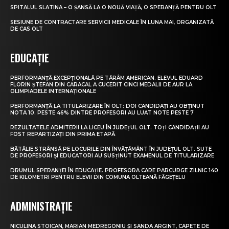
SPITALUL SLATINA – O ȘANSĂ LA O NOUĂ VIAȚĂ, O SPERANȚĂ PENTRU OLT
SESIUNE DE CONTRACTARE SERVICII MEDICALE ÎN LUNA MAI, ORGANIZATĂ
DE CAS OLT
EDUCAȚIE
PERFORMANȚĂ EXCEPȚIONALĂ PE TĂRÂM AMERICAN. ELEVUL EDUARD
FLORIN ȘTEFAN DIN CARACAL A CUCERIT CINCI MEDALII DE AUR LA
OLIMPIADELE INTERNAȚIONALE
PERFORMANȚĂ LA TITULARIZARE ÎN OLT: DOI CANDIDAȚI AU OBȚINUT
NOTA 10. PESTE 46% DINTRE PROFESORI AU LUAT NOTE PESTE 7
REZULTATELE ADMITERII LA LICEU ÎN JUDEȚUL OLT. TOȚI CANDIDAȚII AU
FOST REPARTIZAȚI DIN PRIMA ETAPĂ
BĂTĂLIE STRÂNSĂ PE LOCURILE DIN ÎNVĂȚĂMÂNT ÎN JUDEȚUL OLT. SUTE
DE PROFESORI ȘI EDUCATORI AU SUSȚINUT EXAMENUL DE TITULARIZARE
DRUMUL SPERANȚEI ÎN EDUCAȚIE. PROFESORA CARE PARCURGE ZILNIC 140
DE KILOMETRI PENTRU ELEVII DIN COMUNA OLTEANĂ FĂGEȚELU
ADMINISTRAȚIE
NICULINA STOICAN, MARIAN MEDREGONIU ȘI SANDA ARGINT, CAPETE DE