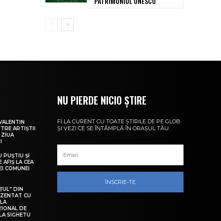
PATRIMONIUL UNESCO
NU PIERDE NICIO ȘTIRE
FI LA CURENT CU TOATE ȘTIRILE DE PE GLOB
VALENTIN
ȘI VEZI CE SE ÎNTÂMPLĂ ÎN ORAȘUL TĂU.
NTRE ARTIȘTII
 ZIUA
I
U PUȘTIU ȘI
 AFIȘ LA CEA
LEI COMUNEI
ÎNSCRIE-TE
ȚUL” DIN
EZENTAT CU
 LA
ȚIONAL DE
LA SIGHETU