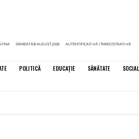
ATINA
SÂMBĂTĂ,8 AUGUST,2026
AUTENTIFICAȚI-VĂ / ÎNREGISTRAȚI-VĂ
ATE
POLITICĂ
EDUCAȚIE
SĂNĂTATE
SOCIA