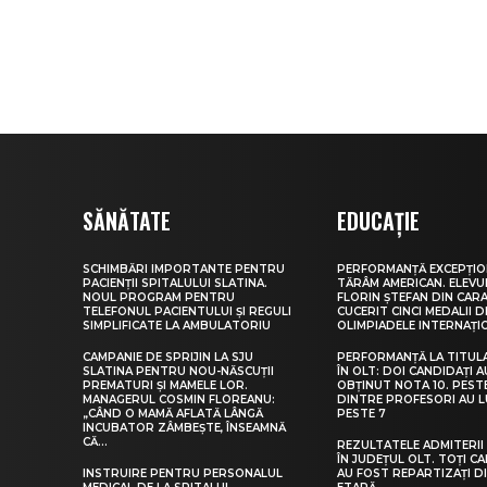
SĂNĂTATE
EDUCAȚIE
SCHIMBĂRI IMPORTANTE PENTRU
PERFORMANȚĂ EXCEPȚIO
PACIENȚII SPITALULUI SLATINA.
TĂRÂM AMERICAN. ELEV
NOUL PROGRAM PENTRU
FLORIN ȘTEFAN DIN CARA
TELEFONUL PACIENTULUI ȘI REGULI
CUCERIT CINCI MEDALII D
SIMPLIFICATE LA AMBULATORIU
OLIMPIADELE INTERNAȚI
CAMPANIE DE SPRIJIN LA SJU
PERFORMANȚĂ LA TITUL
SLATINA PENTRU NOU-NĂSCUȚII
ÎN OLT: DOI CANDIDAȚI A
PREMATURI ȘI MAMELE LOR.
OBȚINUT NOTA 10. PEST
MANAGERUL COSMIN FLOREANU:
DINTRE PROFESORI AU 
„CÂND O MAMĂ AFLATĂ LÂNGĂ
PESTE 7
INCUBATOR ZÂMBEȘTE, ÎNSEAMNĂ
CĂ...
REZULTATELE ADMITERII 
ÎN JUDEȚUL OLT. TOȚI CA
INSTRUIRE PENTRU PERSONALUL
AU FOST REPARTIZAȚI D