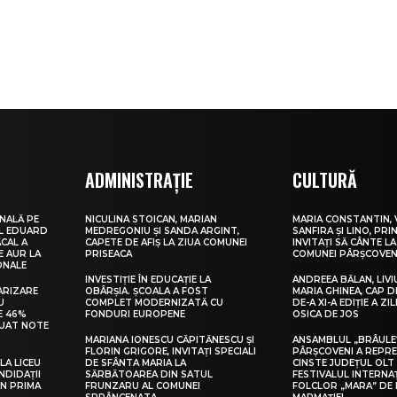
ADMINISTRAȚIE
CULTURĂ
NALĂ PE
NICULINA STOICAN, MARIAN
MARIA CONSTANTIN, 
UL EDUARD
MEDREGONIU ȘI SANDA ARGINT,
SANFIRA ȘI LINO, PRI
CAL A
CAPETE DE AFIȘ LA ZIUA COMUNEI
INVITAȚI SĂ CÂNTE LA
E AUR LA
PRISEACA
COMUNEI PÂRȘCOVEN
ONALE
INVESTIȚIE ÎN EDUCAȚIE LA
ANDREEA BĂLAN, LIVI
ARIZARE
OBÂRȘIA. ȘCOALA A FOST
MARIA GHINEA, CAP DE
U
COMPLET MODERNIZATĂ CU
DE-A XI-A EDIȚIE A ZI
E 46%
FONDURI EUROPENE
OSICA DE JOS
LUAT NOTE
MARIANA IONESCU CĂPITĂNESCU ȘI
ANSAMBLUL „BRÂULE
FLORIN GRIGORE, INVITAȚI SPECIALI
PÂRȘCOVENI A REPR
LA LICEU
DE SFÂNTA MARIA LA
CINSTE JUDEȚUL OLT
NDIDAȚII
SĂRBĂTOAREA DIN SATUL
FESTIVALUL INTERNA
IN PRIMA
FRUNZARU AL COMUNEI
FOLCLOR „MARA” DE 