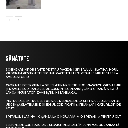
SĂNĂTATE
SCHIMBĂRI IMPORTANTE PENTRU PACIENȚII SPITALULUI SLATINA. NOUL
PROGRAM PENTRU TELEFONUL PACIENTULUI ȘI REGULI SIMPLIFICATE LA
AMBULATORIU
CAMPANIE DE SPRIJIN LA SJU SLATINA PENTRU NOU-NĂSCUȚII PREMATURI
ȘI MAMELE LOR. MANAGERUL COSMIN FLOREANU: „CÂND O MAMĂ AFLATĂ
LÂNGĂ INCUBATOR ZÂMBEȘTE, ÎNSEAMNĂ CĂ...
INSTRUIRE PENTRU PERSONALUL MEDICAL DE LA SPITALUL JUDEȚEAN DE
URGENȚĂ SLATINA ÎN DOMENIUL CODIFICĂRII ȘI FINANȚĂRII CAZURILOR DE
ACUȚI
SPITALUL SLATINA – O ȘANSĂ LA O NOUĂ VIAȚĂ, O SPERANȚĂ PENTRU OLT
SESIUNE DE CONTRACTARE SERVICII MEDICALE ÎN LUNA MAI, ORGANIZATĂ