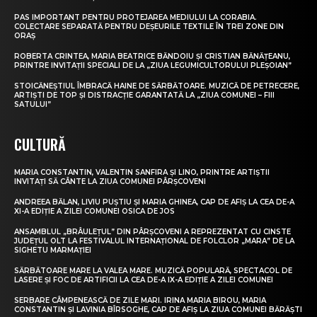
PAS IMPORTANT PENTRU PROTEJAREA MEDIULUI LA CORABIA.
COLECTARE SEPARATĂ PENTRU DEȘEURILE TEXTILE ÎN TREI ZONE DIN
ORAȘ
ROBERTA CRINTEA, MARIA BEATRICE BĂNDOIU ȘI CRISTIAN BĂNĂȚEANU,
PRINTRE INVITAȚII SPECIALI DE LA „ZIUA LEGUMICULTORULUI PLEȘOIAN”
STOICĂNEȘTIUL ÎMBRACĂ HAINE DE SĂRBĂTOARE. MUZICĂ DE PETRECERE,
ARTIȘTI DE TOP ȘI DISTRACȚIE GARANTATĂ LA „ZIUA COMUNEI – FIII
SATULUI”
CULTURĂ
MARIA CONSTANTIN, VALENTIN SANFIRA ȘI LINO, PRINTRE ARTIȘTII
INVITAȚI SĂ CÂNTE LA ZIUA COMUNEI PÂRȘCOVENI
ANDREEA BĂLAN, LIVIU PUȘTIU ȘI MARIA GHINEA, CAP DE AFIȘ LA CEA DE-A
XI-A EDIȚIE A ZILEI COMUNEI OSICA DE JOS
ANSAMBLUL „BRÂULEȚUL” DIN PÂRȘCOVENI A REPREZENTAT CU CINSTE
JUDEȚUL OLT LA FESTIVALUL INTERNAȚIONAL DE FOLCLOR „MARA” DE LA
SIGHETU MARMAȚIEI
SĂRBĂTOARE MARE LA VALEA MARE. MUZICĂ POPULARĂ, SPECTACOL DE
LASERE ȘI FOC DE ARTIFICII LA CEA DE-A IX-A EDIȚIE A ZILEI COMUNEI
SERBARE CÂMPENEASCĂ DE ZILE MARI. IRINA MARIA BIROU, MARIA
CONSTANTIN ȘI LAVINIA BÎRSOGHE, CAP DE AFIȘ LA ZIUA COMUNEI BĂRĂȘTI