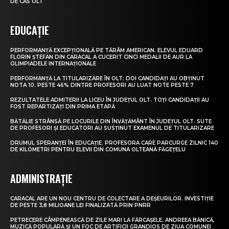
DE CAS OLT
EDUCAȚIE
PERFORMANȚĂ EXCEPȚIONALĂ PE TĂRÂM AMERICAN. ELEVUL EDUARD
FLORIN ȘTEFAN DIN CARACAL A CUCERIT CINCI MEDALII DE AUR LA
OLIMPIADELE INTERNAȚIONALE
PERFORMANȚĂ LA TITULARIZARE ÎN OLT: DOI CANDIDAȚI AU OBȚINUT
NOTA 10. PESTE 46% DINTRE PROFESORI AU LUAT NOTE PESTE 7
REZULTATELE ADMITERII LA LICEU ÎN JUDEȚUL OLT. TOȚI CANDIDAȚII AU
FOST REPARTIZAȚI DIN PRIMA ETAPĂ
BĂTĂLIE STRÂNSĂ PE LOCURILE DIN ÎNVĂȚĂMÂNT ÎN JUDEȚUL OLT. SUTE
DE PROFESORI ȘI EDUCATORI AU SUSȚINUT EXAMENUL DE TITULARIZARE
DRUMUL SPERANȚEI ÎN EDUCAȚIE. PROFESORA CARE PARCURGE ZILNIC 140
DE KILOMETRI PENTRU ELEVII DIN COMUNA OLTEANĂ FĂGEȚELU
ADMINISTRAȚIE
CARACAL ARE UN NOU CENTRU DE COLECTARE A DEȘEURILOR. INVESTIȚIE
DE PESTE 3,8 MILIOANE LEI FINALIZATĂ PRIN PNRR
PETRECERE CÂMPENEASCĂ DE ZILE MARI LA FĂRCAȘELE. ANDREEA BĂNICĂ,
MUZICĂ POPULARĂ ȘI UN FOC DE ARTIFICII GRANDIOS DE ZIUA COMUNEI