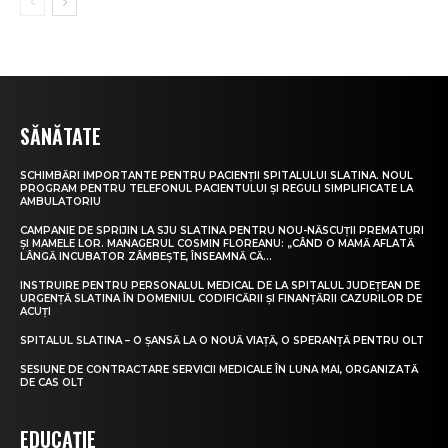
SĂNĂTATE
SCHIMBĂRI IMPORTANTE PENTRU PACIENȚII SPITALULUI SLATINA. NOUL
PROGRAM PENTRU TELEFONUL PACIENTULUI ȘI REGULI SIMPLIFICATE LA
AMBULATORIU
CAMPANIE DE SPRIJIN LA SJU SLATINA PENTRU NOU-NĂSCUȚII PREMATURI
ȘI MAMELE LOR. MANAGERUL COSMIN FLOREANU: „CÂND O MAMĂ AFLATĂ
LÂNGĂ INCUBATOR ZÂMBEȘTE, ÎNSEAMNĂ CĂ...
INSTRUIRE PENTRU PERSONALUL MEDICAL DE LA SPITALUL JUDEȚEAN DE
URGENȚĂ SLATINA ÎN DOMENIUL CODIFICĂRII ȘI FINANȚĂRII CAZURILOR DE
ACUȚI
SPITALUL SLATINA – O ȘANSĂ LA O NOUĂ VIAȚĂ, O SPERANȚĂ PENTRU OLT
SESIUNE DE CONTRACTARE SERVICII MEDICALE ÎN LUNA MAI, ORGANIZATĂ
DE CAS OLT
EDUCAȚIE