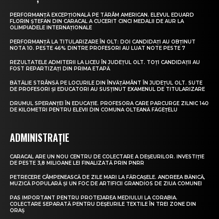
PERFORMANȚĂ EXCEPȚIONALĂ PE TĂRÂM AMERICAN. ELEVUL EDUARD
FLORIN ȘTEFAN DIN CARACAL A CUCERIT CINCI MEDALII DE AUR LA
OLIMPIADELE INTERNAȚIONALE
PERFORMANȚĂ LA TITULARIZARE ÎN OLT: DOI CANDIDAȚI AU OBȚINUT
NOTA 10. PESTE 46% DINTRE PROFESORI AU LUAT NOTE PESTE 7
REZULTATELE ADMITERII LA LICEU ÎN JUDEȚUL OLT. TOȚI CANDIDAȚII AU
FOST REPARTIZAȚI DIN PRIMA ETAPĂ
BĂTĂLIE STRÂNSĂ PE LOCURILE DIN ÎNVĂȚĂMÂNT ÎN JUDEȚUL OLT. SUTE
DE PROFESORI ȘI EDUCATORI AU SUSȚINUT EXAMENUL DE TITULARIZARE
DRUMUL SPERANȚEI ÎN EDUCAȚIE. PROFESORA CARE PARCURGE ZILNIC 140
DE KILOMETRI PENTRU ELEVII DIN COMUNA OLTEANĂ FĂGEȚELU
ADMINISTRAȚIE
CARACAL ARE UN NOU CENTRU DE COLECTARE A DEȘEURILOR. INVESTIȚIE
DE PESTE 3,8 MILIOANE LEI FINALIZATĂ PRIN PNRR
PETRECERE CÂMPENEASCĂ DE ZILE MARI LA FĂRCAȘELE. ANDREEA BĂNICĂ,
MUZICĂ POPULARĂ ȘI UN FOC DE ARTIFICII GRANDIOS DE ZIUA COMUNEI
PAS IMPORTANT PENTRU PROTEJAREA MEDIULUI LA CORABIA.
COLECTARE SEPARATĂ PENTRU DEȘEURILE TEXTILE ÎN TREI ZONE DIN
ORAȘ