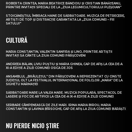
ROBERTA CRINTEA, MARIA BEATRICE BĂNDOIU ȘI CRISTIAN BĂNĂȚEANU,
PRINTRE INVITAȚII SPECIALI DE LA „ZIUA LEGUMICULTORULUI PLEȘOIAN”
STOICĂNEȘTIUL ÎMBRACĂ HAINE DE SĂRBĂTOARE. MUZICĂ DE PETRECERE,
ARTIȘTI DE TOP ȘI DISTRACȚIE GARANTATĂ LA „ZIUA COMUNEI – FIII
SATULUI”
CULTURĂ
MARIA CONSTANTIN, VALENTIN SANFIRA ȘI LINO, PRINTRE ARTIȘTII
INVITAȚI SĂ CÂNTE LA ZIUA COMUNEI PÂRȘCOVENI
ANDREEA BĂLAN, LIVIU PUȘTIU ȘI MARIA GHINEA, CAP DE AFIȘ LA CEA DE-A
XI-A EDIȚIE A ZILEI COMUNEI OSICA DE JOS
ANSAMBLUL „BRÂULEȚUL” DIN PÂRȘCOVENI A REPREZENTAT CU CINSTE
JUDEȚUL OLT LA FESTIVALUL INTERNAȚIONAL DE FOLCLOR „MARA” DE LA
SIGHETU MARMAȚIEI
SĂRBĂTOARE MARE LA VALEA MARE. MUZICĂ POPULARĂ, SPECTACOL DE
LASERE ȘI FOC DE ARTIFICII LA CEA DE-A IX-A EDIȚIE A ZILEI COMUNEI
SERBARE CÂMPENEASCĂ DE ZILE MARI. IRINA MARIA BIROU, MARIA
CONSTANTIN ȘI LAVINIA BÎRSOGHE, CAP DE AFIȘ LA ZIUA COMUNEI BĂRĂȘTI
NU PIERDE NICIO ȘTIRE