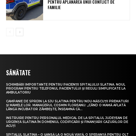
PENTRU APLANAREA UNUI CONFLICT DE
FAMILIE
SĂNĂTATE
SCHIMBĂRI IMPORTANTE PENTRU PACIENȚII SPITALULUI SLATINA. NOUL
PROGRAM PENTRU TELEFONUL PACIENTULUI ȘI REGULI SIMPLIFICATE LA
AMBULATORIU
CAMPANIE DE SPRIJIN LA SJU SLATINA PENTRU NOU-NĂSCUȚII PREMATURI
ȘI MAMELE LOR. MANAGERUL COSMIN FLOREANU: „CÂND O MAMĂ AFLATĂ
LÂNGĂ INCUBATOR ZÂMBEȘTE, ÎNSEAMNĂ CĂ...
INSTRUIRE PENTRU PERSONALUL MEDICAL DE LA SPITALUL JUDEȚEAN DE
URGENȚĂ SLATINA ÎN DOMENIUL CODIFICĂRII ȘI FINANȚĂRII CAZURILOR DE
ACUȚI
SPITALUL SLATINA – O ȘANSĂ LA O NOUĂ VIAȚĂ, O SPERANȚĂ PENTRU OLT