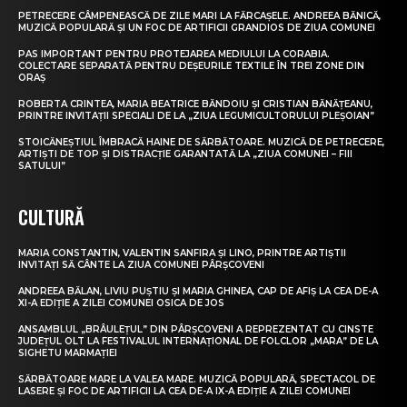
PETRECERE CÂMPENEASCĂ DE ZILE MARI LA FĂRCAȘELE. ANDREEA BĂNICĂ,
MUZICĂ POPULARĂ ȘI UN FOC DE ARTIFICII GRANDIOS DE ZIUA COMUNEI
PAS IMPORTANT PENTRU PROTEJAREA MEDIULUI LA CORABIA.
COLECTARE SEPARATĂ PENTRU DEȘEURILE TEXTILE ÎN TREI ZONE DIN
ORAȘ
ROBERTA CRINTEA, MARIA BEATRICE BĂNDOIU ȘI CRISTIAN BĂNĂȚEANU,
PRINTRE INVITAȚII SPECIALI DE LA „ZIUA LEGUMICULTORULUI PLEȘOIAN”
STOICĂNEȘTIUL ÎMBRACĂ HAINE DE SĂRBĂTOARE. MUZICĂ DE PETRECERE,
ARTIȘTI DE TOP ȘI DISTRACȚIE GARANTATĂ LA „ZIUA COMUNEI – FIII
SATULUI”
CULTURĂ
MARIA CONSTANTIN, VALENTIN SANFIRA ȘI LINO, PRINTRE ARTIȘTII
INVITAȚI SĂ CÂNTE LA ZIUA COMUNEI PÂRȘCOVENI
ANDREEA BĂLAN, LIVIU PUȘTIU ȘI MARIA GHINEA, CAP DE AFIȘ LA CEA DE-A
XI-A EDIȚIE A ZILEI COMUNEI OSICA DE JOS
ANSAMBLUL „BRÂULEȚUL” DIN PÂRȘCOVENI A REPREZENTAT CU CINSTE
JUDEȚUL OLT LA FESTIVALUL INTERNAȚIONAL DE FOLCLOR „MARA” DE LA
SIGHETU MARMAȚIEI
SĂRBĂTOARE MARE LA VALEA MARE. MUZICĂ POPULARĂ, SPECTACOL DE
LASERE ȘI FOC DE ARTIFICII LA CEA DE-A IX-A EDIȚIE A ZILEI COMUNEI