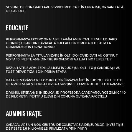
SESIUNE DE CONTRACTARE SERVICII MEDICALE ÎN LUNA MAI, ORGANIZATĂ
DE CAS OLT
EDUCAȚIE
PERFORMANȚĂ EXCEPȚIONALĂ PE TĂRÂM AMERICAN. ELEVUL EDUARD
FLORIN ȘTEFAN DIN CARACAL A CUCERIT CINCI MEDALII DE AUR LA
OLIMPIADELE INTERNAȚIONALE
PERFORMANȚĂ LA TITULARIZARE ÎN OLT: DOI CANDIDAȚI AU OBȚINUT
NOTA 10. PESTE 46% DINTRE PROFESORI AU LUAT NOTE PESTE 7
REZULTATELE ADMITERII LA LICEU ÎN JUDEȚUL OLT. TOȚI CANDIDAȚII AU
FOST REPARTIZAȚI DIN PRIMA ETAPĂ
BĂTĂLIE STRÂNSĂ PE LOCURILE DIN ÎNVĂȚĂMÂNT ÎN JUDEȚUL OLT. SUTE
DE PROFESORI ȘI EDUCATORI AU SUSȚINUT EXAMENUL DE TITULARIZARE
DRUMUL SPERANȚEI ÎN EDUCAȚIE. PROFESORA CARE PARCURGE ZILNIC 140
DE KILOMETRI PENTRU ELEVII DIN COMUNA OLTEANĂ FĂGEȚELU
ADMINISTRAȚIE
CARACAL ARE UN NOU CENTRU DE COLECTARE A DEȘEURILOR. INVESTIȚIE
DE PESTE 3,8 MILIOANE LEI FINALIZATĂ PRIN PNRR