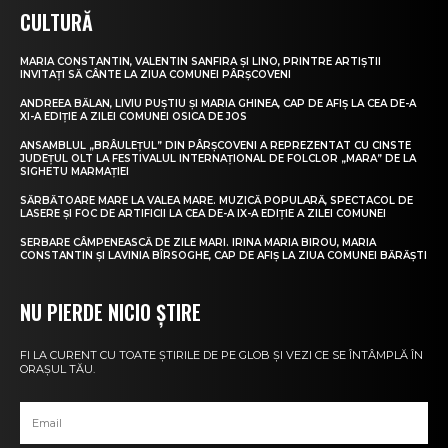
CULTURĂ
MARIA CONSTANTIN, VALENTIN SANFIRA ȘI LINO, PRINTRE ARTIȘTII
INVITAȚI SĂ CÂNTE LA ZIUA COMUNEI PÂRȘCOVENI
ANDREEA BĂLAN, LIVIU PUȘTIU ȘI MARIA GHINEA, CAP DE AFIȘ LA CEA DE-A
XI-A EDIȚIE A ZILEI COMUNEI OSICA DE JOS
ANSAMBLUL „BRÂULEȚUL” DIN PÂRȘCOVENI A REPREZENTAT CU CINSTE
JUDEȚUL OLT LA FESTIVALUL INTERNAȚIONAL DE FOLCLOR „MARA” DE LA
SIGHETU MARMAȚIEI
SĂRBĂTOARE MARE LA VALEA MARE. MUZICĂ POPULARĂ, SPECTACOL DE
LASERE ȘI FOC DE ARTIFICII LA CEA DE-A IX-A EDIȚIE A ZILEI COMUNEI
SERBARE CÂMPENEASCĂ DE ZILE MARI. IRINA MARIA BIROU, MARIA
CONSTANTIN ȘI LAVINIA BÎRSOGHE, CAP DE AFIȘ LA ZIUA COMUNEI BĂRĂȘTI
NU PIERDE NICIO ȘTIRE
FI LA CURENT CU TOATE ȘTIRILE DE PE GLOB ȘI VEZI CE SE ÎNTÂMPLĂ ÎN
ORAȘUL TĂU.