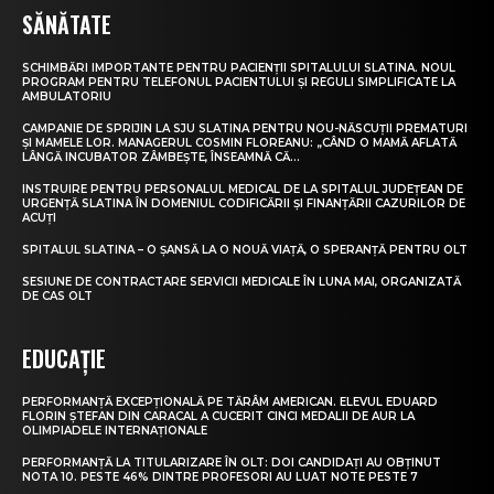
SĂNĂTATE
SCHIMBĂRI IMPORTANTE PENTRU PACIENȚII SPITALULUI SLATINA. NOUL
PROGRAM PENTRU TELEFONUL PACIENTULUI ȘI REGULI SIMPLIFICATE LA
AMBULATORIU
CAMPANIE DE SPRIJIN LA SJU SLATINA PENTRU NOU-NĂSCUȚII PREMATURI
ȘI MAMELE LOR. MANAGERUL COSMIN FLOREANU: „CÂND O MAMĂ AFLATĂ
LÂNGĂ INCUBATOR ZÂMBEȘTE, ÎNSEAMNĂ CĂ...
INSTRUIRE PENTRU PERSONALUL MEDICAL DE LA SPITALUL JUDEȚEAN DE
URGENȚĂ SLATINA ÎN DOMENIUL CODIFICĂRII ȘI FINANȚĂRII CAZURILOR DE
ACUȚI
SPITALUL SLATINA – O ȘANSĂ LA O NOUĂ VIAȚĂ, O SPERANȚĂ PENTRU OLT
SESIUNE DE CONTRACTARE SERVICII MEDICALE ÎN LUNA MAI, ORGANIZATĂ
DE CAS OLT
EDUCAȚIE
PERFORMANȚĂ EXCEPȚIONALĂ PE TĂRÂM AMERICAN. ELEVUL EDUARD
FLORIN ȘTEFAN DIN CARACAL A CUCERIT CINCI MEDALII DE AUR LA
OLIMPIADELE INTERNAȚIONALE
PERFORMANȚĂ LA TITULARIZARE ÎN OLT: DOI CANDIDAȚI AU OBȚINUT
NOTA 10. PESTE 46% DINTRE PROFESORI AU LUAT NOTE PESTE 7