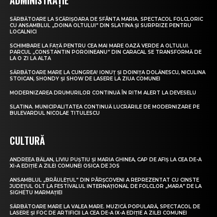
ADMINISTRAȚIE
SĂRBĂTOARE LA SCĂRIȘOARA DE SFÂNTA MARIA. SPECTACOL FOLCLORIC
CU ANSAMBLUL „DOINA OLTULUI” DIN SLATINA ȘI SURPRIZE PENTRU
LOCALNICI
SCHIMBARE LA FAȚĂ PENTRU CEA MAI MARE OAZĂ VERDE A OLTULUI.
PARCUL „CONSTANTIN POROINEANU” DIN CARACAL SE TRANSFORMĂ DE
LA O ZI LA ALTA
SĂRBĂTOARE MARE LA CUNGREA! IONUȚ ȘI DOINIȚA DOLĂNESCU, NICULINA
STOICAN, SHONDY ȘI SHOW DE LASERE LA ZIUA COMUNEI
MODERNIZAREA DRUMURILOR CONTINUĂ ÎN RITM ALERT LA DEVESELU
SLATINA. MUNICIPALITATEA CONTINUĂ LUCRĂRILE DE MODERNIZARE PE
BULEVARDUL NICOLAE TITULESCU
CULTURĂ
ANDREEA BĂLAN, LIVIU PUȘTIU ȘI MARIA GHINEA, CAP DE AFIȘ LA CEA DE-A
XI-A EDIȚIE A ZILEI COMUNEI OSICA DE JOS
ANSAMBLUL „BRÂULEȚUL” DIN PÂRȘCOVENI A REPREZENTAT CU CINSTE
JUDEȚUL OLT LA FESTIVALUL INTERNAȚIONAL DE FOLCLOR „MARA” DE LA
SIGHETU MARMAȚIEI
SĂRBĂTOARE MARE LA VALEA MARE. MUZICĂ POPULARĂ, SPECTACOL DE
LASERE ȘI FOC DE ARTIFICII LA CEA DE-A IX-A EDIȚIE A ZILEI COMUNEI