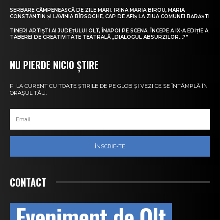
SERBARE CÂMPENEASCĂ DE ZILE MARI. IRINA MARIA BIROU, MARIA
CONSTANTIN ȘI LAVINIA BÎRSOGHE, CAP DE AFIȘ LA ZIUA COMUNEI BĂRĂȘTI
TINERI ARTIȘTI AI JUDEȚULUI OLT, ÎNAPOI PE SCENĂ. ÎNCEPE A IX-A EDIȚIE A
TABEREI DE CREATIVITATE TEATRALĂ „DIALOGUL ABSURZILOR…?”
NU PIERDE NICIO ȘTIRE
FI LA CURENT CU TOATE ȘTIRILE DE PE GLOB ȘI VEZI CE SE ÎNTÂMPLĂ ÎN
ORAȘUL TĂU.
ÎNSCRIE-TE
CONTACT
Eveniment de Olt