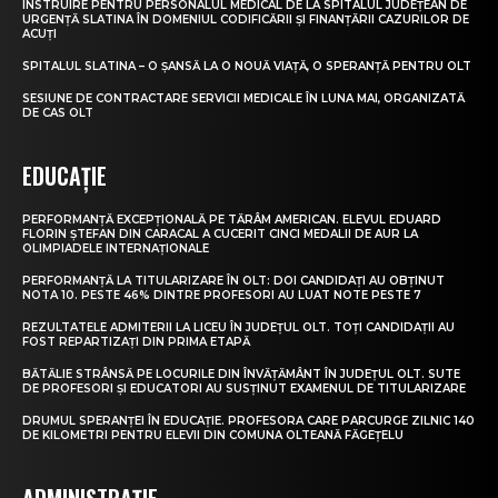
INSTRUIRE PENTRU PERSONALUL MEDICAL DE LA SPITALUL JUDEȚEAN DE
URGENȚĂ SLATINA ÎN DOMENIUL CODIFICĂRII ȘI FINANȚĂRII CAZURILOR DE
ACUȚI
SPITALUL SLATINA – O ȘANSĂ LA O NOUĂ VIAȚĂ, O SPERANȚĂ PENTRU OLT
SESIUNE DE CONTRACTARE SERVICII MEDICALE ÎN LUNA MAI, ORGANIZATĂ
DE CAS OLT
EDUCAȚIE
PERFORMANȚĂ EXCEPȚIONALĂ PE TĂRÂM AMERICAN. ELEVUL EDUARD
FLORIN ȘTEFAN DIN CARACAL A CUCERIT CINCI MEDALII DE AUR LA
OLIMPIADELE INTERNAȚIONALE
PERFORMANȚĂ LA TITULARIZARE ÎN OLT: DOI CANDIDAȚI AU OBȚINUT
NOTA 10. PESTE 46% DINTRE PROFESORI AU LUAT NOTE PESTE 7
REZULTATELE ADMITERII LA LICEU ÎN JUDEȚUL OLT. TOȚI CANDIDAȚII AU
FOST REPARTIZAȚI DIN PRIMA ETAPĂ
BĂTĂLIE STRÂNSĂ PE LOCURILE DIN ÎNVĂȚĂMÂNT ÎN JUDEȚUL OLT. SUTE
DE PROFESORI ȘI EDUCATORI AU SUSȚINUT EXAMENUL DE TITULARIZARE
DRUMUL SPERANȚEI ÎN EDUCAȚIE. PROFESORA CARE PARCURGE ZILNIC 140
DE KILOMETRI PENTRU ELEVII DIN COMUNA OLTEANĂ FĂGEȚELU