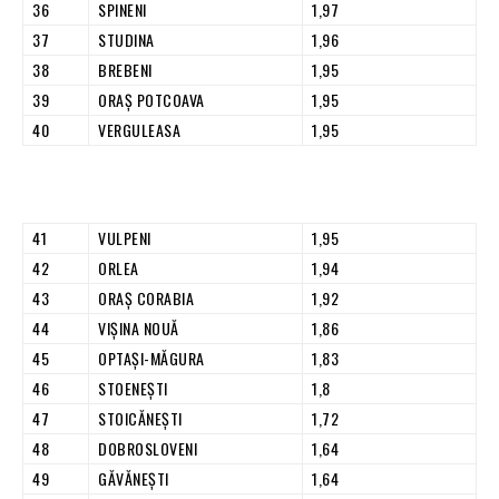
36
SPINENI
1,97
37
STUDINA
1,96
38
BREBENI
1,95
39
ORAŞ POTCOAVA
1,95
40
VERGULEASA
1,95
41
VULPENI
1,95
42
ORLEA
1,94
43
ORAŞ CORABIA
1,92
44
VIŞINA NOUĂ
1,86
45
OPTAŞI-MĂGURA
1,83
46
STOENEŞTI
1,8
47
STOICĂNEŞTI
1,72
48
DOBROSLOVENI
1,64
49
GĂVĂNEŞTI
1,64