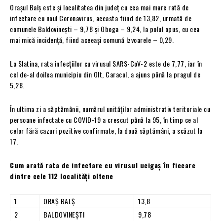
Orașul Balș este și localitatea din județ cu cea mai mare rată de
infectare cu noul Coronavirus, aceasta fiind de 13,82, urmată de
comunele Baldovinești – 9,78 și Oboga – 9,24, la polul opus, cu cea
mai mică incidență, fiind aceeași comună Izvoarele – 0,29.
La Slatina, rata infecțiilor cu virusul SARS-CoV-2 este de 7,77, iar în
cel de-al doilea municipiu din Olt, Caracal, a ajuns până la pragul de
5,28.
În ultima zi a săptămânii, numărul unităților administrativ teritoriale cu
persoane infectate cu COVID-19 a crescut până la 95, în timp ce al
celor fără cazuri pozitive confirmate, la două săptămâni, a scăzut la
17.
Cum arată rata de infectare cu virusul ucigaș în fiecare
dintre cele 112 localități oltene
1
ORAŞ BALŞ
13,8
2
BALDOVINEŞTI
9,78