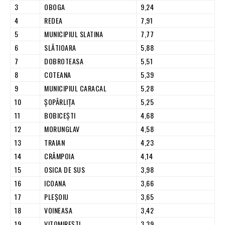
3
OBOGA
9,24
4
REDEA
7,91
5
MUNICIPIUL SLATINA
7,77
6
SLĂTIOARA
5,88
7
DOBROTEASA
5,51
8
COTEANA
5,39
9
MUNICIPIUL CARACAL
5,28
10
ŞOPÂRLIŢA
5,25
11
BOBICEŞTI
4,68
12
MORUNGLAV
4,58
13
TRAIAN
4,23
14
CRÂMPOIA
4,14
15
OSICA DE SUS
3,98
16
ICOANA
3,66
17
PLEŞOIU
3,65
18
VOINEASA
3,42
19
VITOMIREŞTI
3,39