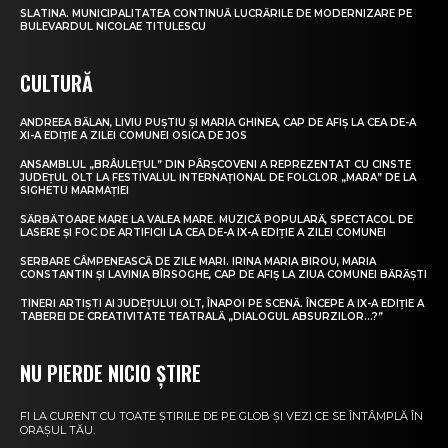
SLATINA. MUNICIPALITATEA CONTINUĂ LUCRĂRILE DE MODERNIZARE PE
BULEVARDUL NICOLAE TITULESCU
CULTURĂ
ANDREEA BĂLAN, LIVIU PUȘTIU ȘI MARIA GHINEA, CAP DE AFIȘ LA CEA DE-A
XI-A EDIȚIE A ZILEI COMUNEI OSICA DE JOS
ANSAMBLUL „BRÂULEȚUL” DIN PÂRȘCOVENI A REPREZENTAT CU CINSTE
JUDEȚUL OLT LA FESTIVALUL INTERNAȚIONAL DE FOLCLOR „MARA” DE LA
SIGHETU MARMAȚIEI
SĂRBĂTOARE MARE LA VALEA MARE. MUZICĂ POPULARĂ, SPECTACOL DE
LASERE ȘI FOC DE ARTIFICII LA CEA DE-A IX-A EDIȚIE A ZILEI COMUNEI
SERBARE CÂMPENEASCĂ DE ZILE MARI. IRINA MARIA BIROU, MARIA
CONSTANTIN ȘI LAVINIA BÎRSOGHE, CAP DE AFIȘ LA ZIUA COMUNEI BĂRĂȘTI
TINERI ARTIȘTI AI JUDEȚULUI OLT, ÎNAPOI PE SCENĂ. ÎNCEPE A IX-A EDIȚIE A
TABEREI DE CREATIVITATE TEATRALĂ „DIALOGUL ABSURZILOR…?”
NU PIERDE NICIO ȘTIRE
FI LA CURENT CU TOATE ȘTIRILE DE PE GLOB ȘI VEZI CE SE ÎNTÂMPLĂ ÎN
ORAȘUL TĂU.