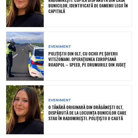
BUNICILOR, IDENTIFICATĂ DE OAMENII LEGII ÎN
CAPITALĂ
EVENIMENT
POLIȚIȘTII DIN OLT, CU OCHII PE ȘOFERII
VITEZOMANI. OPERAȚIUNEA EUROPEANĂ
ROADPOL – SPEED, PE DRUMURILE DIN JUDEȚ
EVENIMENT
O TÂNĂRĂ ORIGINARĂ DIN DRĂGĂNEȘTI OLT,
DISPĂRUTĂ DE LA LOCUINȚA BUNICILOR CARE
STAU ÎN RADOMIREȘTI. POLIȚIȘTII O CAUTĂ