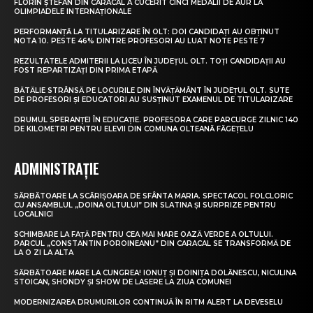
FLORIN ȘTEFAN DIN CARACAL A CUCERIT CINCI MEDALII DE AUR LA
OLIMPIADELE INTERNAȚIONALE
PERFORMANȚĂ LA TITULARIZARE ÎN OLT: DOI CANDIDAȚI AU OBȚINUT
NOTA 10. PESTE 46% DINTRE PROFESORI AU LUAT NOTE PESTE 7
REZULTATELE ADMITERII LA LICEU ÎN JUDEȚUL OLT. TOȚI CANDIDAȚII AU
FOST REPARTIZAȚI DIN PRIMA ETAPĂ
BĂTĂLIE STRÂNSĂ PE LOCURILE DIN ÎNVĂȚĂMÂNT ÎN JUDEȚUL OLT. SUTE
DE PROFESORI ȘI EDUCATORI AU SUSȚINUT EXAMENUL DE TITULARIZARE
DRUMUL SPERANȚEI ÎN EDUCAȚIE. PROFESORA CARE PARCURGE ZILNIC 140
DE KILOMETRI PENTRU ELEVII DIN COMUNA OLTEANĂ FĂGEȚELU
ADMINISTRAȚIE
SĂRBĂTOARE LA SCĂRIȘOARA DE SFÂNTA MARIA. SPECTACOL FOLCLORIC
CU ANSAMBLUL „DOINA OLTULUI” DIN SLATINA ȘI SURPRIZE PENTRU
LOCALNICI
SCHIMBARE LA FAȚĂ PENTRU CEA MAI MARE OAZĂ VERDE A OLTULUI.
PARCUL „CONSTANTIN POROINEANU” DIN CARACAL SE TRANSFORMĂ DE
LA O ZI LA ALTA
SĂRBĂTOARE MARE LA CUNGREA! IONUȚ ȘI DOINIȚA DOLĂNESCU, NICULINA
STOICAN, SHONDY ȘI SHOW DE LASERE LA ZIUA COMUNEI
MODERNIZAREA DRUMURILOR CONTINUĂ ÎN RITM ALERT LA DEVESELU