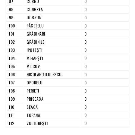
97
CORBU
0
98
CUNGREA
0
99
DOBRUN
0
100
FĂGEŢELU
0
101
GRĂDINARI
0
102
GRĂDINILE
0
103
IPOTEŞTI
0
104
MIHĂEŞTI
0
105
MILCOV
0
106
NICOLAE TITULESCU
0
107
OPORELU
0
108
PERIEŢI
0
109
PRISEACA
0
110
SEACA
0
111
TOPANA
0
112
VULTUREŞTI
0