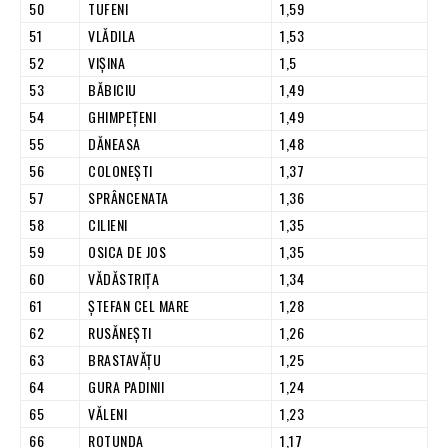
50
TUFENI
1,59
51
VLĂDILA
1,53
52
VIŞINA
1,5
53
BĂBICIU
1,49
54
GHIMPEŢENI
1,49
55
DĂNEASA
1,48
56
COLONEŞTI
1,37
57
SPRÂNCENATA
1,36
58
CILIENI
1,35
59
OSICA DE JOS
1,35
60
VĂDĂSTRIŢA
1,34
61
ŞTEFAN CEL MARE
1,28
62
RUSĂNEŞTI
1,26
63
BRASTAVĂŢU
1,25
64
GURA PADINII
1,24
65
VĂLENI
1,23
66
ROTUNDA
1,17