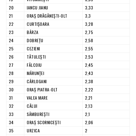
20
IANCU JIANU
3,33
21
ORAŞ DRĂGĂNEŞTI-OLT
3,3
22
CURTIŞOARA
3,28
23
BÂRZA
2,75
24
DOBREŢU
2,58
25
CEZIENI
2,55
26
TĂTULEŞTI
2,53
27
FĂLCOIU
2,45
28
MĂRUNŢEI
2,43
29
CÂRLOGANI
2,38
30
ORAŞ PIATRA-OLT
2,22
31
VALEA MARE
2,21
32
CĂLUI
2,13
33
SÂMBUREŞTI
2,1
34
ORAŞ SCORNICEŞTI
2,06
35
URZICA
2