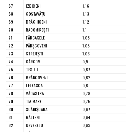
67
IZBICENI
1,16
68
GOSTAVĂŢU
1,13
69
DRĂGHICENI
1,12
70
RADOMIREŞTI
1,1
71
FĂRCAŞELE
1,08
72
PÂRŞCOVENI
1,05
73
STREJEŞTI
1,03
74
GÂRCOV
0,9
75
TESLUI
0,87
76
BRÂNCOVENI
0,82
77
LELEASCA
0,8
78
VĂDASTRA
0,79
79
TIA MARE
0,75
80
SCĂRIŞOARA
0,67
81
BĂLTENI
0,64
82
DEVESELU
0,63