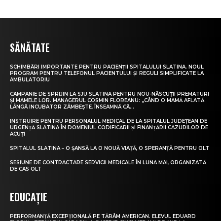
SĂNĂTATE
SCHIMBĂRI IMPORTANTE PENTRU PACIENȚII SPITALULUI SLATINA. NOUL
PROGRAM PENTRU TELEFONUL PACIENTULUI ȘI REGULI SIMPLIFICATE LA
AMBULATORIU
CAMPANIE DE SPRIJIN LA SJU SLATINA PENTRU NOU-NĂSCUȚII PREMATURI
ȘI MAMELE LOR. MANAGERUL COSMIN FLOREANU: „CÂND O MAMĂ AFLATĂ
LÂNGĂ INCUBATOR ZÂMBEȘTE, ÎNSEAMNĂ CĂ...
INSTRUIRE PENTRU PERSONALUL MEDICAL DE LA SPITALUL JUDEȚEAN DE
URGENȚĂ SLATINA ÎN DOMENIUL CODIFICĂRII ȘI FINANȚĂRII CAZURILOR DE
ACUȚI
SPITALUL SLATINA – O ȘANSĂ LA O NOUĂ VIAȚĂ, O SPERANȚĂ PENTRU OLT
SESIUNE DE CONTRACTARE SERVICII MEDICALE ÎN LUNA MAI, ORGANIZATĂ
DE CAS OLT
EDUCAȚIE
PERFORMANȚĂ EXCEPȚIONALĂ PE TĂRÂM AMERICAN. ELEVUL EDUARD