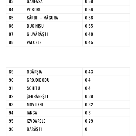
83
GĂNEASA
0,58
84
POBORU
0,56
85
SÂRBII – MĂGURA
0,56
86
BUCINIŞU
0,55
87
GIUVĂRĂŞTI
0,48
88
VÂLCELE
0,45
89
OBÂRŞIA
0,43
90
GROJDIBODU
0,4
91
SCHITU
0,4
92
ŞERBĂNEŞTI
0,38
93
MOVILENI
0,32
94
IANCA
0,3
95
IZVOARELE
0,29
96
BĂRĂŞTI
0