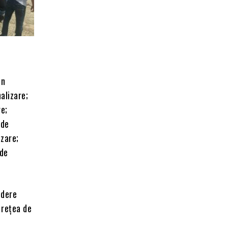
in
alizare;
re;
 de
izare;
 de
ndere
 rețea de