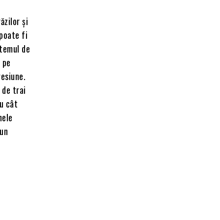
ăzilor și
poate fi
stemul de
, pe
resiune.
 de trai
Cu cât
nele
-un