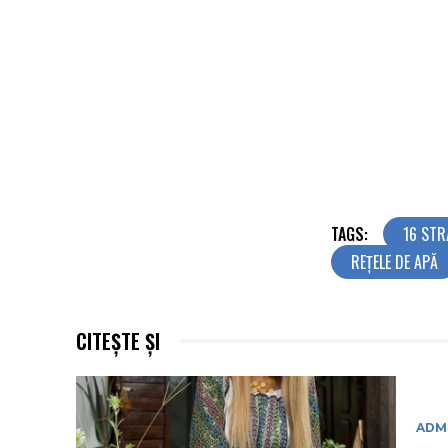
TAGS:
16 STR
REȚELE DE APĂ
CITEȘTE ȘI
ADMI