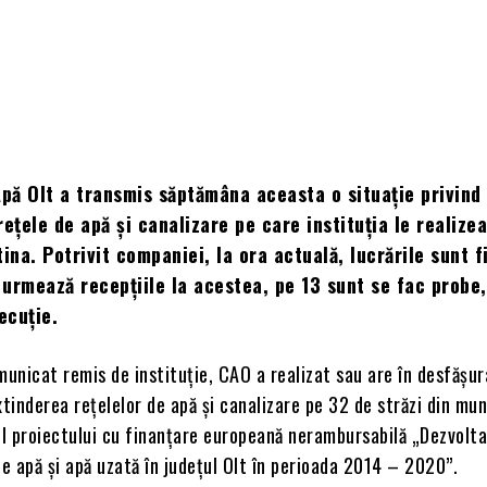
pă Olt a transmis săptămâna aceasta o situație privind
 rețele de apă și canalizare pe care instituția le realizea
tina. Potrivit companiei, la ora actuală, lucrările sunt f
i urmează recepțiile la acestea, pe 13 sunt se fac probe,
ecuție.
municat remis de instituție, CAO a realizat sau are în desfășur
xtinderea rețelelor de apă și canalizare pe 32 de străzi din mun
ul proiectului cu finanțare europeană nerambursabilă „Dezvolt
de apă și apă uzată în județul Olt în perioada 2014 – 2020”.