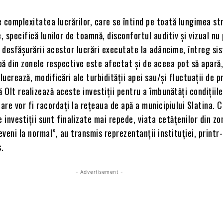
 complexitatea lucrărilor, care se întind pe toată lungimea str
 specifică lunilor de toamnă, disconfortul auditiv și vizual nu 
l desfășurării acestor lucrări executate la adâncime, întreg si
ă din zonele respective este afectat și de aceea pot să apară
lucrează, modificări ale turbidității apei sau/și fluctuații de p
Olt realizează aceste investiții pentru a îmbunătăți condițiile
care vor fi racordați la rețeaua de apă a municipiului Slatina. 
e investiții sunt finalizate mai repede, viata cetățenilor din zo
veni la normal”, au transmis reprezentanții instituției, printr
.
- Advertisement -