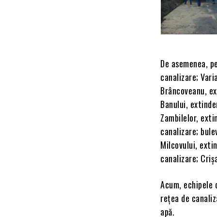
De asemenea, pe 
canalizare; Vari
Brâncoveanu, ext
Banului, extinde
Zambilelor, exti
canalizare; bule
Milcovului, exti
canalizare; Criș
Acum, echipele 
rețea de canaliz
apă.