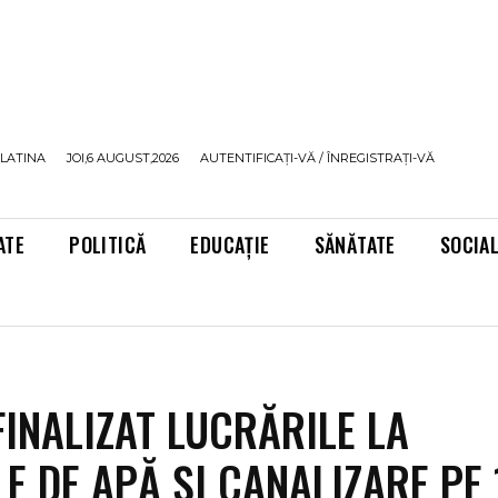
LATINA
JOI,6 AUGUST,2026
AUTENTIFICAȚI-VĂ / ÎNREGISTRAȚI-VĂ
ATE
POLITICĂ
EDUCAȚIE
SĂNĂTATE
SOCIA
FINALIZAT LUCRĂRILE LA
LE DE APĂ ȘI CANALIZARE PE 