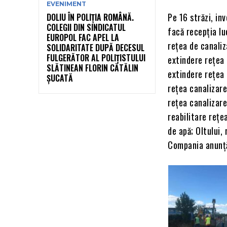
EVENIMENT
Pe 16 străzi, in
DOLIU ÎN POLIȚIA ROMÂNĂ.
COLEGII DIN SINDICATUL
facă recepția lu
EUROPOL FAC APEL LA
rețea de canaliz
SOLIDARITATE DUPĂ DECESUL
FULGERĂTOR AL POLIȚISTULUI
extindere rețea 
SLĂTINEAN FLORIN CĂTĂLIN
extindere rețea 
ȘUCATĂ
rețea canalizare
rețea canalizare
reabilitare rețe
de apă; Oltului,
Compania anunță 