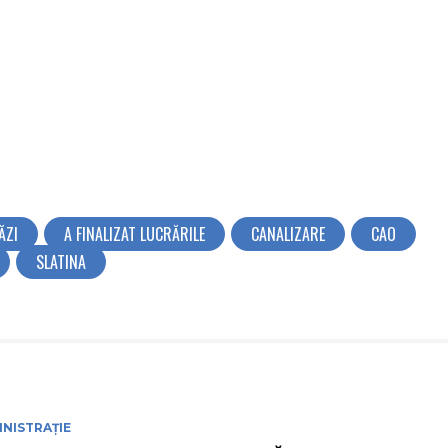
ĂZI
A FINALIZAT LUCRĂRILE
CANALIZARE
CAO
SLATINA
NISTRAȚIE