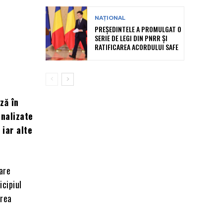
NAȚIONAL
PREȘEDINTELE A PROMULGAT O
SERIE DE LEGI DIN PNRR ȘI
RATIFICAREA ACORDULUI SAFE
ză în
inalizate
 iar alte
are
icipiul
area