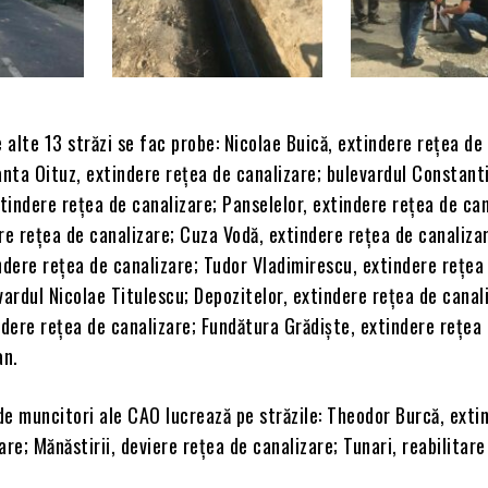
alte 13 străzi se fac probe: Nicolae Buică, extindere rețea de
anta Oituz, extindere rețea de canalizare; bulevardul Constant
indere rețea de canalizare; Panselelor, extindere rețea de can
re rețea de canalizare; Cuza Vodă, extindere rețea de canaliza
ndere rețea de canalizare; Tudor Vladimirescu, extindere rețea
vardul Nicolae Titulescu; Depozitelor, extindere rețea de canal
ndere rețea de canalizare; Fundătura Grădiște, extindere rețea
an.
de muncitori ale CAO lucrează pe străzile: Theodor Burcă, exti
are; Mănăstirii, deviere rețea de canalizare; Tunari, reabilitare