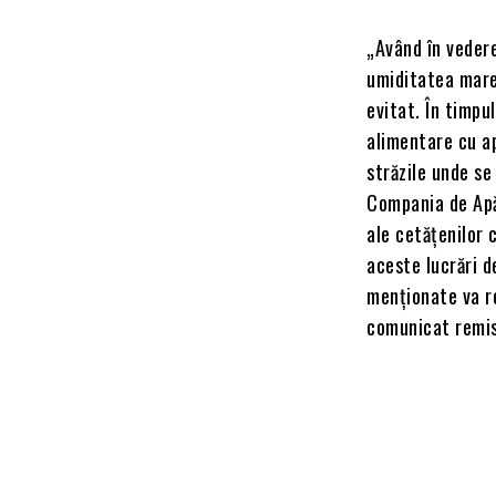
„Având în vedere
umiditatea mare,
evitat. În timpu
alimentare cu ap
străzile unde se 
Compania de Apă 
ale cetățenilor 
aceste lucrări d
menționate va re
comunicat remis