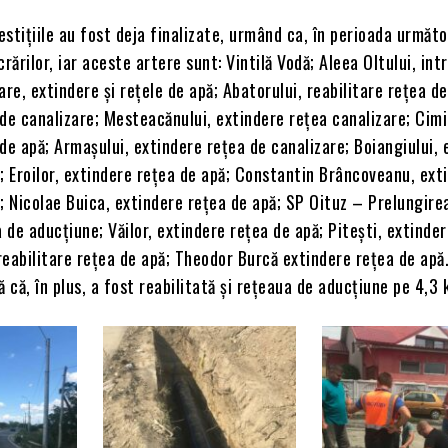
vestițiile au fost deja finalizate, urmând ca, în perioada următo
crărilor, iar aceste artere sunt: Vintilă Vodă; Aleea Oltului, in
are, extindere și rețele de apă; Abatorului, reabilitare rețea de
de canalizare; Mesteacănului, extindere rețea canalizare; Cimit
de apă; Armașului, extindere rețea de canalizare; Boiangiului, 
; Eroilor, extindere rețea de apă; Constantin Brâncoveanu, ext
; Nicolae Buica, extindere rețea de apă; SP Oituz – Prelungirea
a de aducțiune; Văilor, extindere rețea de apă; Pitești, extinde
 reabilitare rețea de apă; Theodor Burcă extindere rețea de apă
că, în plus, a fost reabilitată și rețeaua de aducțiune pe 4,3 