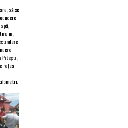
are, să se
troducere
 apă,
irului,
extindere
indere
 Pitești,
re rețea
.
kilometri.