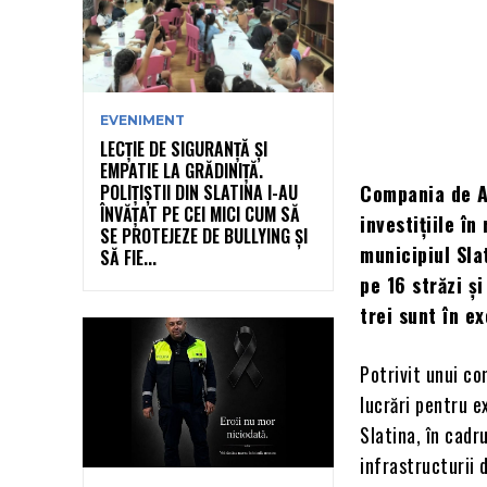
EVENIMENT
LECȚIE DE SIGURANȚĂ ȘI
EMPATIE LA GRĂDINIȚĂ.
POLIȚIȘTII DIN SLATINA I-AU
Compania de A
ÎNVĂȚAT PE CEI MICI CUM SĂ
investițiile în
SE PROTEJEZE DE BULLYING ȘI
municipiul Sla
SĂ FIE...
pe 16 străzi ș
trei sunt în ex
Potrivit unui co
lucrări pentru e
Slatina, în cadr
infrastructurii 