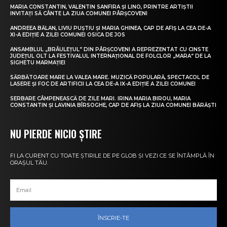
MARIA CONSTANTIN, VALENTIN SANFIRA ȘI LINO, PRINTRE ARTIȘTII
INVITAȚI SĂ CÂNTE LA ZIUA COMUNEI PÂRȘCOVENI
ANDREEA BĂLAN, LIVIU PUȘTIU ȘI MARIA GHINEA, CAP DE AFIȘ LA CEA DE-A
XI-A EDIȚIE A ZILEI COMUNEI OSICA DE JOS
ANSAMBLUL „BRÂULEȚUL” DIN PÂRȘCOVENI A REPREZENTAT CU CINSTE
JUDEȚUL OLT LA FESTIVALUL INTERNAȚIONAL DE FOLCLOR „MARA” DE LA
SIGHETU MARMAȚIEI
SĂRBĂTOARE MARE LA VALEA MARE. MUZICĂ POPULARĂ, SPECTACOL DE
LASERE ȘI FOC DE ARTIFICII LA CEA DE-A IX-A EDIȚIE A ZILEI COMUNEI
SERBARE CÂMPENEASCĂ DE ZILE MARI. IRINA MARIA BIROU, MARIA
CONSTANTIN ȘI LAVINIA BÎRSOGHE, CAP DE AFIȘ LA ZIUA COMUNEI BĂRĂȘTI
NU PIERDE NICIO ȘTIRE
FI LA CURENT CU TOATE ȘTIRILE DE PE GLOB ȘI VEZI CE SE ÎNTÂMPLĂ ÎN
ORAȘUL TĂU.
ÎNSCRIE-TE