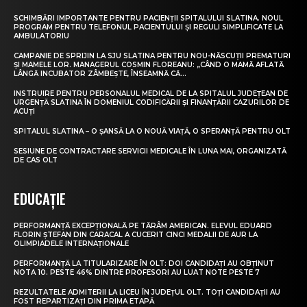
SCHIMBĂRI IMPORTANTE PENTRU PACIENȚII SPITALULUI SLATINA. NOUL
PROGRAM PENTRU TELEFONUL PACIENTULUI ȘI REGULI SIMPLIFICATE LA
AMBULATORIU
CAMPANIE DE SPRIJIN LA SJU SLATINA PENTRU NOU-NĂSCUȚII PREMATURI
ȘI MAMELE LOR. MANAGERUL COSMIN FLOREANU: „CÂND O MAMĂ AFLATĂ
LÂNGĂ INCUBATOR ZÂMBEȘTE, ÎNSEAMNĂ CĂ...
INSTRUIRE PENTRU PERSONALUL MEDICAL DE LA SPITALUL JUDEȚEAN DE
URGENȚĂ SLATINA ÎN DOMENIUL CODIFICĂRII ȘI FINANȚĂRII CAZURILOR DE
ACUȚI
SPITALUL SLATINA – O ȘANSĂ LA O NOUĂ VIAȚĂ, O SPERANȚĂ PENTRU OLT
SESIUNE DE CONTRACTARE SERVICII MEDICALE ÎN LUNA MAI, ORGANIZATĂ
DE CAS OLT
EDUCAȚIE
PERFORMANȚĂ EXCEPȚIONALĂ PE TĂRÂM AMERICAN. ELEVUL EDUARD
FLORIN ȘTEFAN DIN CARACAL A CUCERIT CINCI MEDALII DE AUR LA
OLIMPIADELE INTERNAȚIONALE
PERFORMANȚĂ LA TITULARIZARE ÎN OLT: DOI CANDIDAȚI AU OBȚINUT
NOTA 10. PESTE 46% DINTRE PROFESORI AU LUAT NOTE PESTE 7
REZULTATELE ADMITERII LA LICEU ÎN JUDEȚUL OLT. TOȚI CANDIDAȚII AU
FOST REPARTIZAȚI DIN PRIMA ETAPĂ