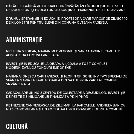
BĂTĂLIE STRÂNSĂ PE LOCURILE DIN ÎNVĂȚĂMÂNT ÎN JUDEȚUL OLT. SUTE
DE PROFESORI ȘI EDUCATORI AU SUSȚINUT EXAMENUL DE TITULARIZARE
DRUMUL SPERANȚEI ÎN EDUCAȚIE. PROFESORA CARE PARCURGE ZILNIC 140
DE KILOMETRI PENTRU ELEVII DIN COMUNA OLTEANĂ FĂGEȚELU
ADMINISTRAȚIE
NICULINA STOICAN, MARIAN MEDREGONIU ȘI SANDA ARGINT, CAPETE DE
AFIȘ LA ZIUA COMUNEI PRISEACA
INVESTIȚIE ÎN EDUCAȚIE LA OBÂRȘIA. ȘCOALA A FOST COMPLET
MODERNIZATĂ CU FONDURI EUROPENE
MARIANA IONESCU CĂPITĂNESCU ȘI FLORIN GRIGORE, INVITAȚI SPECIALI DE
SFÂNTA MARIA LA SĂRBĂTOAREA DIN SATUL FRUNZARU AL COMUNEI
SPRÂNCENATA
CARACAL ARE UN NOU CENTRU DE COLECTARE A DEȘEURILOR. INVESTIȚIE
DE PESTE 3,8 MILIOANE LEI FINALIZATĂ PRIN PNRR
PETRECERE CÂMPENEASCĂ DE ZILE MARI LA FĂRCAȘELE. ANDREEA BĂNICĂ,
MUZICĂ POPULARĂ ȘI UN FOC DE ARTIFICII GRANDIOS DE ZIUA COMUNEI
CULTURĂ