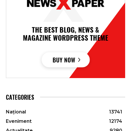
CATEGORIES
Național
13741
Eveniment
12174
Actualitate
9280