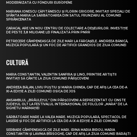
MODERNIZATĂ CU FONDURI EUROPENE
MARIANA IONESCU CĂPITĂNESCU ȘI FLORIN GRIGORE, INVITAȚI SPECIALI DE
SFÂNTA MARIA LA SĂRBĂTOAREA DIN SATUL FRUNZARU AL COMUNEI
SPRÂNCENATA
CARACAL ARE UN NOU CENTRU DE COLECTARE A DEȘEURILOR. INVESTIȚIE
DE PESTE 3,8 MILIOANE LEI FINALIZATĂ PRIN PNRR
PETRECERE CÂMPENEASCĂ DE ZILE MARI LA FĂRCAȘELE. ANDREEA BĂNICĂ,
MUZICĂ POPULARĂ ȘI UN FOC DE ARTIFICII GRANDIOS DE ZIUA COMUNEI
CULTURĂ
MARIA CONSTANTIN, VALENTIN SANFIRA ȘI LINO, PRINTRE ARTIȘTII
INVITAȚI SĂ CÂNTE LA ZIUA COMUNEI PÂRȘCOVENI
ANDREEA BĂLAN, LIVIU PUȘTIU ȘI MARIA GHINEA, CAP DE AFIȘ LA CEA DE-A
XI-A EDIȚIE A ZILEI COMUNEI OSICA DE JOS
ANSAMBLUL „BRÂULEȚUL” DIN PÂRȘCOVENI A REPREZENTAT CU CINSTE
JUDEȚUL OLT LA FESTIVALUL INTERNAȚIONAL DE FOLCLOR „MARA” DE LA
SIGHETU MARMAȚIEI
SĂRBĂTOARE MARE LA VALEA MARE. MUZICĂ POPULARĂ, SPECTACOL DE
LASERE ȘI FOC DE ARTIFICII LA CEA DE-A IX-A EDIȚIE A ZILEI COMUNEI
SERBARE CÂMPENEASCĂ DE ZILE MARI. IRINA MARIA BIROU, MARIA
CONSTANTIN ȘI LAVINIA BÎRSOGHE, CAP DE AFIȘ LA ZIUA COMUNEI BĂRĂȘTI