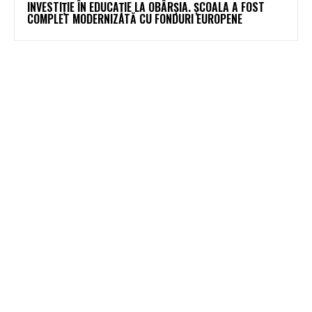
INVESTIȚIE ÎN EDUCAȚIE LA OBÂRȘIA. ȘCOALA A FOST
COMPLET MODERNIZATĂ CU FONDURI EUROPENE