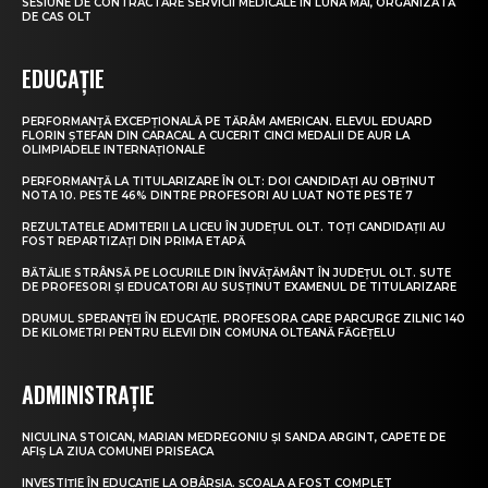
SESIUNE DE CONTRACTARE SERVICII MEDICALE ÎN LUNA MAI, ORGANIZATĂ
DE CAS OLT
EDUCAȚIE
PERFORMANȚĂ EXCEPȚIONALĂ PE TĂRÂM AMERICAN. ELEVUL EDUARD
FLORIN ȘTEFAN DIN CARACAL A CUCERIT CINCI MEDALII DE AUR LA
OLIMPIADELE INTERNAȚIONALE
PERFORMANȚĂ LA TITULARIZARE ÎN OLT: DOI CANDIDAȚI AU OBȚINUT
NOTA 10. PESTE 46% DINTRE PROFESORI AU LUAT NOTE PESTE 7
REZULTATELE ADMITERII LA LICEU ÎN JUDEȚUL OLT. TOȚI CANDIDAȚII AU
FOST REPARTIZAȚI DIN PRIMA ETAPĂ
BĂTĂLIE STRÂNSĂ PE LOCURILE DIN ÎNVĂȚĂMÂNT ÎN JUDEȚUL OLT. SUTE
DE PROFESORI ȘI EDUCATORI AU SUSȚINUT EXAMENUL DE TITULARIZARE
DRUMUL SPERANȚEI ÎN EDUCAȚIE. PROFESORA CARE PARCURGE ZILNIC 140
DE KILOMETRI PENTRU ELEVII DIN COMUNA OLTEANĂ FĂGEȚELU
ADMINISTRAȚIE
NICULINA STOICAN, MARIAN MEDREGONIU ȘI SANDA ARGINT, CAPETE DE
AFIȘ LA ZIUA COMUNEI PRISEACA
INVESTIȚIE ÎN EDUCAȚIE LA OBÂRȘIA. ȘCOALA A FOST COMPLET