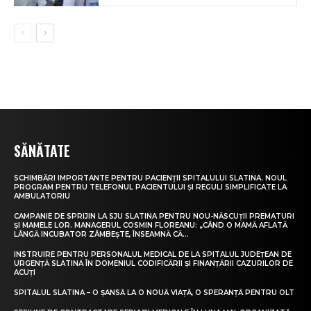
SĂNĂTATE
SCHIMBĂRI IMPORTANTE PENTRU PACIENȚII SPITALULUI SLATINA. NOUL
PROGRAM PENTRU TELEFONUL PACIENTULUI ȘI REGULI SIMPLIFICATE LA
AMBULATORIU
CAMPANIE DE SPRIJIN LA SJU SLATINA PENTRU NOU-NĂSCUȚII PREMATURI
ȘI MAMELE LOR. MANAGERUL COSMIN FLOREANU: „CÂND O MAMĂ AFLATĂ
LÂNGĂ INCUBATOR ZÂMBEȘTE, ÎNSEAMNĂ CĂ...
INSTRUIRE PENTRU PERSONALUL MEDICAL DE LA SPITALUL JUDEȚEAN DE
URGENȚĂ SLATINA ÎN DOMENIUL CODIFICĂRII ȘI FINANȚĂRII CAZURILOR DE
ACUȚI
SPITALUL SLATINA – O ȘANSĂ LA O NOUĂ VIAȚĂ, O SPERANȚĂ PENTRU OLT