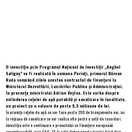
O investiție prin Programul Național de Investiții „Anghel
Saligny” va fi realizată în comuna Perieți, primarul Răzvan
Rada semnând zilele acestea contractul de finanțare la
Ministerul Dezvoltării, Lucrărilor Publice și Administrației,
în prezența ministrului Adrian Veștea. Este vorba despre
extinderea rețelei de apă potabilă și canalizare în localitate,
un proiect cu o valoare de peste 9,3 milioane de lei.
În privința rețelei de apă se vor face peste 200 de branșamente noi, iar
la rețeaua de canalizare se vor realiza alte peste o sută de racorduri.
Investiția este o continuare a proiectului cu finanțare europeană
nerambursabilă, prin CAO, 75 la sută dintre aceste lucrări fiind deja