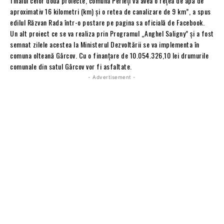
finalul celor două proiecte, comuna Perieți va avea o rețea de apă de
aproximativ 16 kilometri (km) și o retea de canalizare de 9 km”, a spus
edilul Răzvan Rada într-o postare pe pagina sa oficială de Facebook.
Un alt proiect ce se va realiza prin Programul „Anghel Saligny” și a fost
semnat zilele acestea la Ministerul Dezvoltării se va implementa în
comuna olteană Gârcov. Cu o finanțare de 10.054.326,10 lei drumurile
comunale din satul Gârcov vor fi asfaltate.
- Advertisement -