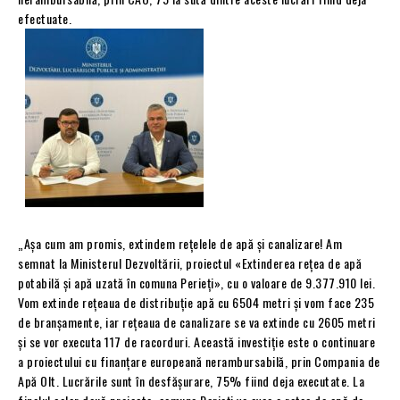
efectuate.
„Așa cum am promis, extindem rețelele de apă și canalizare! Am
semnat la Ministerul Dezvoltării, proiectul «Extinderea rețea de apă
potabilă și apă uzată în comuna Perieți», cu o valoare de 9.377.910 lei.
Vom extinde rețeaua de distribuție apă cu 6504 metri și vom face 235
de branșamente, iar rețeaua de canalizare se va extinde cu 2605 metri
și se vor executa 117 de racorduri. Această investiție este o continuare
a proiectului cu finanțare europeană nerambursabilă, prin Compania de
Apă Olt. Lucrările sunt în desfășurare, 75% fiind deja executate. La