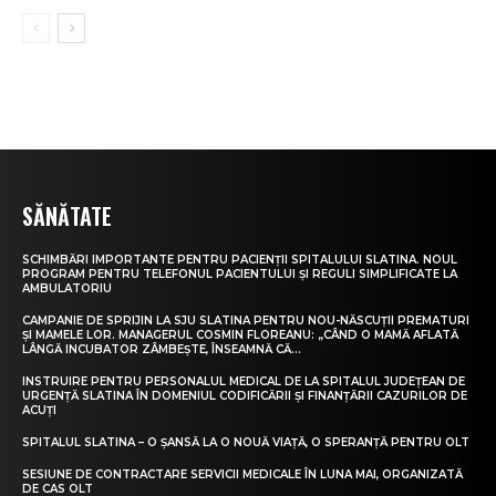
SĂNĂTATE
SCHIMBĂRI IMPORTANTE PENTRU PACIENȚII SPITALULUI SLATINA. NOUL
PROGRAM PENTRU TELEFONUL PACIENTULUI ȘI REGULI SIMPLIFICATE LA
AMBULATORIU
CAMPANIE DE SPRIJIN LA SJU SLATINA PENTRU NOU-NĂSCUȚII PREMATURI
ȘI MAMELE LOR. MANAGERUL COSMIN FLOREANU: „CÂND O MAMĂ AFLATĂ
LÂNGĂ INCUBATOR ZÂMBEȘTE, ÎNSEAMNĂ CĂ...
INSTRUIRE PENTRU PERSONALUL MEDICAL DE LA SPITALUL JUDEȚEAN DE
URGENȚĂ SLATINA ÎN DOMENIUL CODIFICĂRII ȘI FINANȚĂRII CAZURILOR DE
ACUȚI
SPITALUL SLATINA – O ȘANSĂ LA O NOUĂ VIAȚĂ, O SPERANȚĂ PENTRU OLT
SESIUNE DE CONTRACTARE SERVICII MEDICALE ÎN LUNA MAI, ORGANIZATĂ
DE CAS OLT