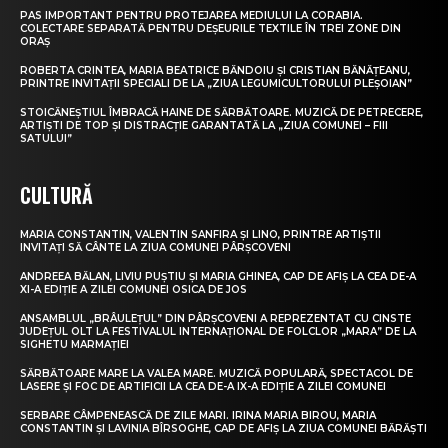
PAS IMPORTANT PENTRU PROTEJAREA MEDIULUI LA CORABIA.
COLECTARE SEPARATĂ PENTRU DEȘEURILE TEXTILE ÎN TREI ZONE DIN
ORAȘ
ROBERTA CRINTEA, MARIA BEATRICE BĂNDOIU ȘI CRISTIAN BĂNĂȚEANU,
PRINTRE INVITAȚII SPECIALI DE LA „ZIUA LEGUMICULTORULUI PLEȘOIAN”
STOICĂNEȘTIUL ÎMBRACĂ HAINE DE SĂRBĂTOARE. MUZICĂ DE PETRECERE,
ARTIȘTI DE TOP ȘI DISTRACȚIE GARANTATĂ LA „ZIUA COMUNEI – FIII
SATULUI”
CULTURĂ
MARIA CONSTANTIN, VALENTIN SANFIRA ȘI LINO, PRINTRE ARTIȘTII
INVITAȚI SĂ CÂNTE LA ZIUA COMUNEI PÂRȘCOVENI
ANDREEA BĂLAN, LIVIU PUȘTIU ȘI MARIA GHINEA, CAP DE AFIȘ LA CEA DE-A
XI-A EDIȚIE A ZILEI COMUNEI OSICA DE JOS
ANSAMBLUL „BRÂULEȚUL” DIN PÂRȘCOVENI A REPREZENTAT CU CINSTE
JUDEȚUL OLT LA FESTIVALUL INTERNAȚIONAL DE FOLCLOR „MARA” DE LA
SIGHETU MARMAȚIEI
SĂRBĂTOARE MARE LA VALEA MARE. MUZICĂ POPULARĂ, SPECTACOL DE
LASERE ȘI FOC DE ARTIFICII LA CEA DE-A IX-A EDIȚIE A ZILEI COMUNEI
SERBARE CÂMPENEASCĂ DE ZILE MARI. IRINA MARIA BIROU, MARIA
CONSTANTIN ȘI LAVINIA BÎRSOGHE, CAP DE AFIȘ LA ZIUA COMUNEI BĂRĂȘTI