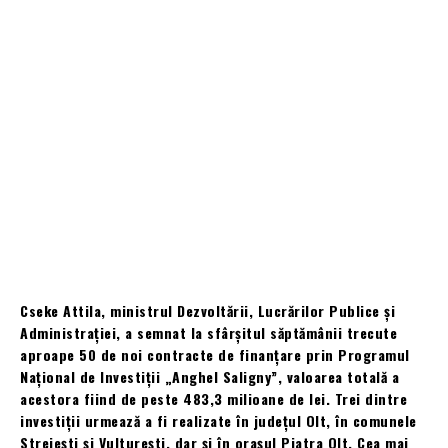
Cseke Attila, ministrul Dezvoltării, Lucrărilor Publice și
Administrației, a semnat la sfârșitul săptămânii trecute
aproape 50 de noi contracte de finanțare prin Programul
Național de Investiții „Anghel Saligny”, valoarea totală a
acestora fiind de peste 483,3 milioane de lei. Trei dintre
investiții urmează a fi realizate în județul Olt, în comunele
Strejești și Vulturești, dar și în orașul Piatra Olt. Cea mai