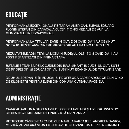
EDUCAȚIE
PERFORMANȚĂ EXCEPȚIONALĂ PE TĂRÂM AMERICAN. ELEVUL EDUARD
FLORIN ȘTEFAN DIN CARACAL A CUCERIT CINCI MEDALII DE AUR LA
OLIMPIADELE INTERNAȚIONALE
PERFORMANȚĂ LA TITULARIZARE ÎN OLT: DOI CANDIDAȚI AU OBȚINUT
NOTA 10. PESTE 46% DINTRE PROFESORI AU LUAT NOTE PESTE 7
REZULTATELE ADMITERII LA LICEU ÎN JUDEȚUL OLT. TOȚI CANDIDAȚII AU
FOST REPARTIZAȚI DIN PRIMA ETAPĂ
BĂTĂLIE STRÂNSĂ PE LOCURILE DIN ÎNVĂȚĂMÂNT ÎN JUDEȚUL OLT. SUTE
DE PROFESORI ȘI EDUCATORI AU SUSȚINUT EXAMENUL DE TITULARIZARE
DRUMUL SPERANȚEI ÎN EDUCAȚIE. PROFESORA CARE PARCURGE ZILNIC 140
DE KILOMETRI PENTRU ELEVII DIN COMUNA OLTEANĂ FĂGEȚELU
ADMINISTRAȚIE
CARACAL ARE UN NOU CENTRU DE COLECTARE A DEȘEURILOR. INVESTIȚIE
DE PESTE 3,8 MILIOANE LEI FINALIZATĂ PRIN PNRR
PETRECERE CÂMPENEASCĂ DE ZILE MARI LA FĂRCAȘELE. ANDREEA BĂNICĂ,
MUZICĂ POPULARĂ ȘI UN FOC DE ARTIFICII GRANDIOS DE ZIUA COMUNEI