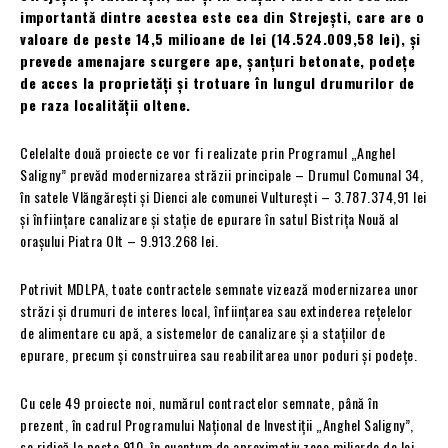
importantă dintre acestea este cea din Strejești, care are o
valoare de peste 14,5 milioane de lei (14.524.009,58 lei), și
prevede amenajare scurgere ape, șanțuri betonate, podețe
de acces la proprietăți și trotuare în lungul drumurilor de
pe raza localității oltene.
Celelalte două proiecte ce vor fi realizate prin Programul „Anghel
Saligny” prevăd modernizarea străzii principale – Drumul Comunal 34,
în satele Vlăngărești și Dienci ale comunei Vulturești – 3.787.374,91 lei
și înființare canalizare și stație de epurare în satul Bistrița Nouă al
orașului Piatra Olt – 9.913.268 lei.
Potrivit MDLPA, toate contractele semnate vizează modernizarea unor
străzi și drumuri de interes local, înființarea sau extinderea rețelelor
de alimentare cu apă, a sistemelor de canalizare și a stațiilor de
epurare, precum și construirea sau reabilitarea unor poduri și podețe.
Cu cele 49 proiecte noi, numărul contractelor semnate, până în
prezent, în cadrul Programului Național de Investiții „Anghel Saligny”,
se ridică la peste 910, în cuantum de aproximativ zece miliarde de lei.