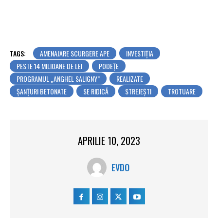
TAGS:
AMENAJARE SCURGERE APE
INVESTIȚIA
PESTE 14 MILIOANE DE LEI
PODEȚE
PROGRAMUL „ANGHEL SALIGNY”
REALIZATE
ȘANȚURI BETONATE
SE RIDICĂ
STREJEȘTI
TROTUARE
APRILIE 10, 2023
EVDO