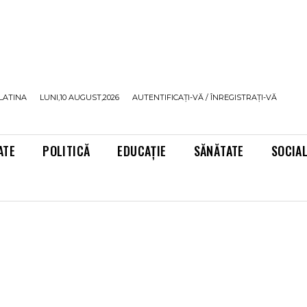
LATINA
LUNI,10 AUGUST,2026
AUTENTIFICAȚI-VĂ / ÎNREGISTRAȚI-VĂ
ATE
POLITICĂ
EDUCAȚIE
SĂNĂTATE
SOCIA