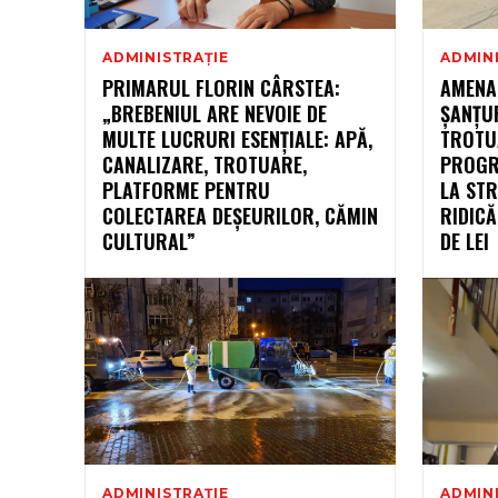
ADMINISTRAȚIE
ADMIN
PRIMARUL FLORIN CÂRSTEA:
AMENA
„BREBENIUL ARE NEVOIE DE
ȘANȚUR
MULTE LUCRURI ESENȚIALE: APĂ,
TROTUA
CANALIZARE, TROTUARE,
PROGR
PLATFORME PENTRU
LA STR
COLECTAREA DEȘEURILOR, CĂMIN
RIDICĂ
CULTURAL”
DE LEI
ADMINISTRAȚIE
ADMIN