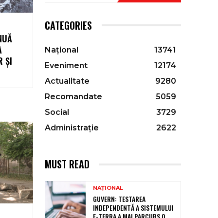
CATEGORIES
NUĂ
A
Național
13741
 ȘI
Eveniment
12174
Actualitate
9280
Recomandate
5059
Social
3729
Administrație
2622
MUST READ
NAȚIONAL
GUVERN: TESTAREA
INDEPENDENTĂ A SISTEMULUI
E-TERRA A MAI PARCURS O