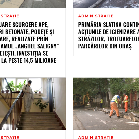
ISTRAȚIE
ADMINISTRAȚIE
JARE SCURGERE APE,
PRIMĂRIA SLATINA CONTI
I BETONATE, PODEȚE ȘI
ACȚIUNILE DE IGIENIZARE 
RE, REALIZATE PRIN
STRĂZILOR, TROTUARELOR
AMUL „ANGHEL SALIGNY”
PARCĂRILOR DIN ORAȘ
EJEȘTI. INVESTIȚIA SE
 LA PESTE 14,5 MILIOANE
ISTRAȚIE
ADMINISTRAȚIE