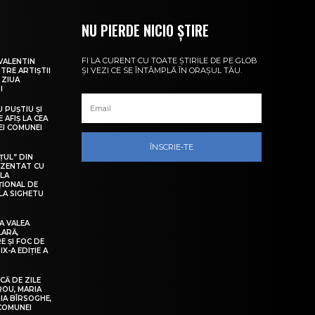
NU PIERDE NICIO ȘTIRE
FI LA CURENT CU TOATE ȘTIRILE DE PE GLOB
VALENTIN
ȘI VEZI CE SE ÎNTÂMPLĂ ÎN ORAȘUL TĂU.
NTRE ARTIȘTII
 ZIUA
I
U PUȘTIU ȘI
 AFIȘ LA CEA
LEI COMUNEI
ÎNSCRIE-TE
ȚUL” DIN
EZENTAT CU
 LA
ȚIONAL DE
LA SIGHETU
A VALEA
LARĂ,
E ȘI FOC DE
IX-A EDIȚIE A
Ă DE ZILE
IROU, MARIA
IA BÎRSOGHE,
 COMUNEI