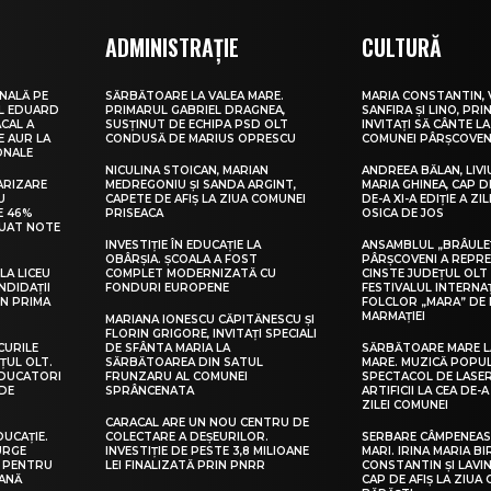
ADMINISTRAȚIE
CULTURĂ
NALĂ PE
SĂRBĂTOARE LA VALEA MARE.
MARIA CONSTANTIN, 
UL EDUARD
PRIMARUL GABRIEL DRAGNEA,
SANFIRA ȘI LINO, PRI
CAL A
SUSȚINUT DE ECHIPA PSD OLT
INVITAȚI SĂ CÂNTE LA
E AUR LA
CONDUSĂ DE MARIUS OPRESCU
COMUNEI PÂRȘCOVEN
ONALE
NICULINA STOICAN, MARIAN
ANDREEA BĂLAN, LIVI
ARIZARE
MEDREGONIU ȘI SANDA ARGINT,
MARIA GHINEA, CAP DE
U
CAPETE DE AFIȘ LA ZIUA COMUNEI
DE-A XI-A EDIȚIE A ZI
E 46%
PRISEACA
OSICA DE JOS
LUAT NOTE
INVESTIȚIE ÎN EDUCAȚIE LA
ANSAMBLUL „BRÂULE
OBÂRȘIA. ȘCOALA A FOST
PÂRȘCOVENI A REPR
LA LICEU
COMPLET MODERNIZATĂ CU
CINSTE JUDEȚUL OLT
NDIDAȚII
FONDURI EUROPENE
FESTIVALUL INTERNA
IN PRIMA
FOLCLOR „MARA” DE 
MARMAȚIEI
MARIANA IONESCU CĂPITĂNESCU ȘI
FLORIN GRIGORE, INVITAȚI SPECIALI
CURILE
DE SFÂNTA MARIA LA
SĂRBĂTOARE MARE L
ȚUL OLT.
SĂRBĂTOAREA DIN SATUL
MARE. MUZICĂ POPU
EDUCATORI
FRUNZARU AL COMUNEI
SPECTACOL DE LASER
DE
SPRÂNCENATA
ARTIFICII LA CEA DE-A 
ZILEI COMUNEI
CARACAL ARE UN NOU CENTRU DE
DUCAȚIE.
COLECTARE A DEȘEURILOR.
SERBARE CÂMPENEASC
URGE
INVESTIȚIE DE PESTE 3,8 MILIOANE
MARI. IRINA MARIA B
I PENTRU
LEI FINALIZATĂ PRIN PNRR
CONSTANTIN ȘI LAVIN
EANĂ
CAP DE AFIȘ LA ZIUA