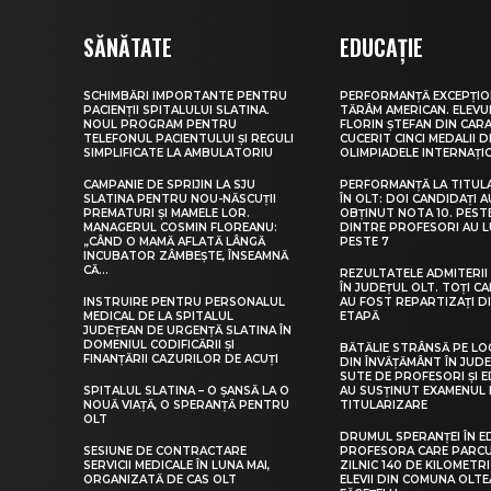
SĂNĂTATE
EDUCAȚIE
SCHIMBĂRI IMPORTANTE PENTRU
PERFORMANȚĂ EXCEPȚIO
PACIENȚII SPITALULUI SLATINA.
TĂRÂM AMERICAN. ELEV
NOUL PROGRAM PENTRU
FLORIN ȘTEFAN DIN CARA
TELEFONUL PACIENTULUI ȘI REGULI
CUCERIT CINCI MEDALII D
SIMPLIFICATE LA AMBULATORIU
OLIMPIADELE INTERNAȚI
CAMPANIE DE SPRIJIN LA SJU
PERFORMANȚĂ LA TITUL
SLATINA PENTRU NOU-NĂSCUȚII
ÎN OLT: DOI CANDIDAȚI A
PREMATURI ȘI MAMELE LOR.
OBȚINUT NOTA 10. PEST
MANAGERUL COSMIN FLOREANU:
DINTRE PROFESORI AU 
„CÂND O MAMĂ AFLATĂ LÂNGĂ
PESTE 7
INCUBATOR ZÂMBEȘTE, ÎNSEAMNĂ
CĂ...
REZULTATELE ADMITERII 
ÎN JUDEȚUL OLT. TOȚI CA
INSTRUIRE PENTRU PERSONALUL
AU FOST REPARTIZAȚI D
MEDICAL DE LA SPITALUL
ETAPĂ
JUDEȚEAN DE URGENȚĂ SLATINA ÎN
DOMENIUL CODIFICĂRII ȘI
BĂTĂLIE STRÂNSĂ PE LO
FINANȚĂRII CAZURILOR DE ACUȚI
DIN ÎNVĂȚĂMÂNT ÎN JUDE
SUTE DE PROFESORI ȘI 
SPITALUL SLATINA – O ȘANSĂ LA O
AU SUSȚINUT EXAMENUL 
NOUĂ VIAȚĂ, O SPERANȚĂ PENTRU
TITULARIZARE
OLT
DRUMUL SPERANȚEI ÎN E
SESIUNE DE CONTRACTARE
PROFESORA CARE PARC
SERVICII MEDICALE ÎN LUNA MAI,
ZILNIC 140 DE KILOMETR
ORGANIZATĂ DE CAS OLT
ELEVII DIN COMUNA OLT