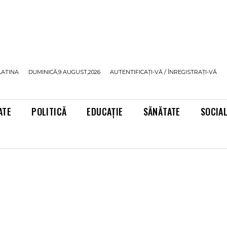
LATINA
DUMINICĂ,9 AUGUST,2026
AUTENTIFICAȚI-VĂ / ÎNREGISTRAȚI-VĂ
ATE
POLITICĂ
EDUCAȚIE
SĂNĂTATE
SOCIA