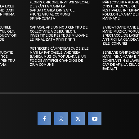
FLORIN GRIGORE, INVITAȚI SPECIALI
PÂRȘCOVENI A REPR
LA LICEU
DE SFÂNTA MARIA LA
CINSTE JUDEȚUL OLT
NDIDAȚII
SĂRBĂTOAREA DIN SATUL
FESTIVALUL INTERNA
IN PRIMA
FRUNZARU AL COMUNEI
FOLCLOR „MARA” DE 
SPRÂNCENATA
MARMAȚIEI
CURILE
CARACAL ARE UN NOU CENTRU DE
SĂRBĂTOARE MARE L
ȚUL OLT.
COLECTARE A DEȘEURILOR.
MARE. MUZICĂ POPU
EDUCATORI
INVESTIȚIE DE PESTE 3,8 MILIOANE
SPECTACOL DE LASER
DE
LEI FINALIZATĂ PRIN PNRR
ARTIFICII LA CEA DE-A 
ZILEI COMUNEI
PETRECERE CÂMPENEASCĂ DE ZILE
DUCAȚIE.
MARI LA FĂRCAȘELE. ANDREEA
SERBARE CÂMPENEASC
URGE
BĂNICĂ, MUZICĂ POPULARĂ ȘI UN
MARI. IRINA MARIA B
I PENTRU
FOC DE ARTIFICII GRANDIOS DE
CONSTANTIN ȘI LAVIN
EANĂ
ZIUA COMUNEI
CAP DE AFIȘ LA ZIUA
BĂRĂȘTI