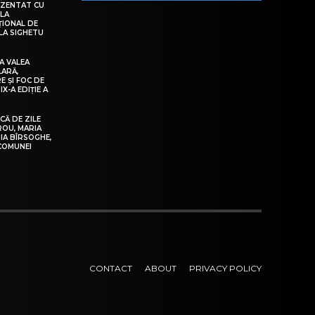
EZENTAT CU
 LA
ȚIONAL DE
LA SIGHETU
A VALEA
LARĂ,
E ȘI FOC DE
IX-A EDIȚIE A
Ă DE ZILE
IROU, MARIA
IA BÎRSOGHE,
 COMUNEI
CONTACT
ABOUT
PRIVACY POLICY