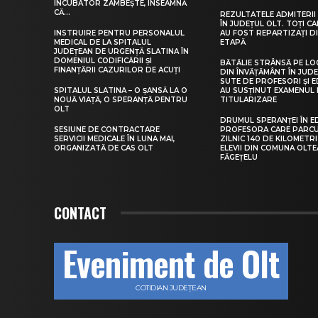
INCUBATOR ZÂMBEȘTE, ÎNSEAMNĂ
CĂ...
REZULTATELE ADMITERII 
ÎN JUDEȚUL OLT. TOȚI CA
INSTRUIRE PENTRU PERSONALUL
AU FOST REPARTIZAȚI D
MEDICAL DE LA SPITALUL
ETAPĂ
JUDEȚEAN DE URGENȚĂ SLATINA ÎN
DOMENIUL CODIFICĂRII ȘI
BĂTĂLIE STRÂNSĂ PE LO
FINANȚĂRII CAZURILOR DE ACUȚI
DIN ÎNVĂȚĂMÂNT ÎN JUDE
SUTE DE PROFESORI ȘI 
SPITALUL SLATINA – O ȘANSĂ LA O
AU SUSȚINUT EXAMENUL 
NOUĂ VIAȚĂ, O SPERANȚĂ PENTRU
TITULARIZARE
OLT
DRUMUL SPERANȚEI ÎN E
SESIUNE DE CONTRACTARE
PROFESORA CARE PARC
SERVICII MEDICALE ÎN LUNA MAI,
ZILNIC 140 DE KILOMETR
ORGANIZATĂ DE CAS OLT
ELEVII DIN COMUNA OLT
FĂGEȚELU
CONTACT
Eveniment de Olt
COTIDIAN JUDEȚEAN