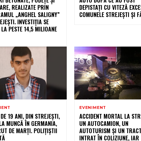
RE, REALIZATE PRIN
DEPISTAȚI CU VITEZĂ EXCE
AMUL „ANGHEL SALIGNY”
COMUNELE STREJEȘTI ȘI F
EJEȘTI. INVESTIȚIA SE
 LA PESTE 14,5 MILIOANE
MENT
EVENIMENT
DE 19 ANI, DIN STREJEȘTI,
ACCIDENT MORTAL LA STRE
LA MUNCĂ ÎN GERMANIA,
UN AUTOCAMION, UN
UT DE MARȚI. POLIȚIȘTII
AUTOTURISM ȘI UN TRAC
TĂ
INTRAT ÎN COLIZIUNE, IAR