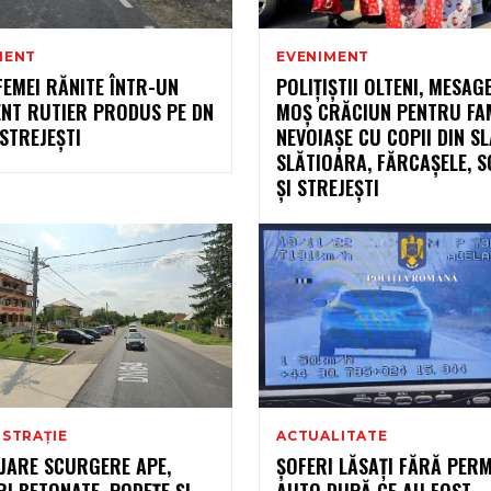
MENT
EVENIMENT
EMEI RĂNITE ÎNTR-UN
POLIȚIȘTII OLTENI, MESAGE
ENT RUTIER PRODUS PE DN
MOȘ CRĂCIUN PENTRU FAM
 STREJEȘTI
NEVOIAȘE CU COPII DIN SL
SLĂTIOARA, FĂRCAȘELE, S
ȘI STREJEȘTI
ISTRAȚIE
ACTUALITATE
JARE SCURGERE APE,
ȘOFERI LĂSAȚI FĂRĂ PER
I BETONATE, PODEȚE ȘI
AUTO DUPĂ CE AU FOST