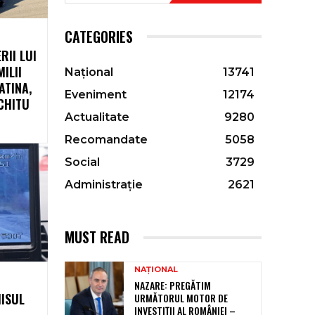
CATEGORIES
RII LUI
ILII
Național
13741
ATINA,
Eveniment
12174
CHITU
Actualitate
9280
Recomandate
5058
Social
3729
Administrație
2621
MUST READ
NAȚIONAL
NAZARE: PREGĂTIM
MISUL
URMĂTORUL MOTOR DE
INVESTIȚII AL ROMÂNIEI –