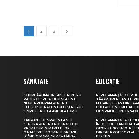
1
2
3
SĂNĂTATE
EDUCAȚIE
SCHIMBĂRI IMPORTANTE PENTRU
PERFORMANȚĂ EXCEPȚIO
PACIENȚII SPITALULUI SLATINA.
TĂRÂM AMERICAN. ELEV
NOUL PROGRAM PENTRU
FLORIN ȘTEFAN DIN CARA
TELEFONUL PACIENTULUI ȘI REGULI
CUCERIT CINCI MEDALII D
SIMPLIFICATE LA AMBULATORIU
OLIMPIADELE INTERNAȚI
CAMPANIE DE SPRIJIN LA SJU
PERFORMANȚĂ LA TITUL
SLATINA PENTRU NOU-NĂSCUȚII
ÎN OLT: DOI CANDIDAȚI A
PREMATURI ȘI MAMELE LOR.
OBȚINUT NOTA 10. PEST
MANAGERUL COSMIN FLOREANU:
DINTRE PROFESORI AU 
„CÂND O MAMĂ AFLATĂ LÂNGĂ
PESTE 7