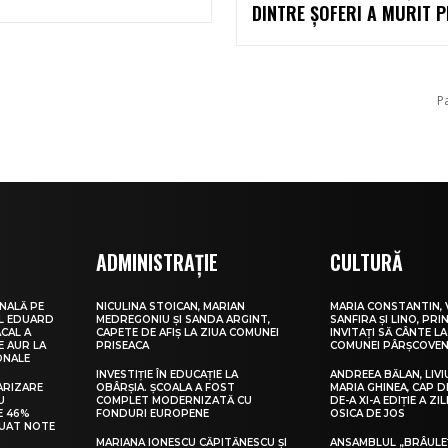
DINTRE ȘOFERI A MURIT P
P
ADMINISTRAȚIE
CULTURĂ
NALĂ PE
NICULINA STOICAN, MARIAN
MARIA CONSTANTIN, 
UL EDUARD
MEDREGONIU ȘI SANDA ARGINT,
SANFIRA ȘI LINO, PRI
CAL A
CAPETE DE AFIȘ LA ZIUA COMUNEI
INVITAȚI SĂ CÂNTE LA
E AUR LA
PRISEACA
COMUNEI PÂRȘCOVEN
ONALE
INVESTIȚIE ÎN EDUCAȚIE LA
ANDREEA BĂLAN, LIVI
ARIZARE
OBÂRȘIA. ȘCOALA A FOST
MARIA GHINEA, CAP DE
U
COMPLET MODERNIZATĂ CU
DE-A XI-A EDIȚIE A ZI
E 46%
FONDURI EUROPENE
OSICA DE JOS
LUAT NOTE
MARIANA IONESCU CĂPITĂNESCU ȘI
ANSAMBLUL „BRÂULE