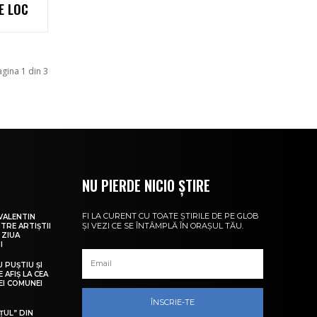
E LOC
agina 1 din 3
NU PIERDE NICIO ȘTIRE
FI LA CURENT CU TOATE ȘTIRILE DE PE GLOB
VALENTIN
ȘI VEZI CE SE ÎNTÂMPLĂ ÎN ORAȘUL TĂU.
NTRE ARTIȘTII
 ZIUA
I
U PUȘTIU ȘI
 AFIȘ LA CEA
LEI COMUNEI
ÎNSCRIE-TE
ȚUL” DIN