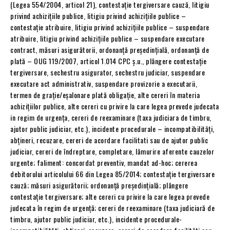
(Legea 554/2004, articol 21), contestaţie tergiversare cauză, litigiu
privind achiziţiile publice, litigiu privind achiziţiile publice –
contestaţie atribuire, litigiu privind achiziţiile publice – suspendare
atribuire, litigiu privind achiziţiile publice – suspendare executare
contract, măsuri asigurătorii, ordonanţă preşedinţială, ordonanţă de
plată – OUG 119/2007, articol 1.014 CPC ş.u., plângere contestaţie
tergiversare, sechestru asigurator, sechestru judiciar, suspendare
executare act administrativ, suspendare provizorie a executarii,
termen de graţie/eşalonare plată obligaţie, alte cereri în materia
achiziţiilor publice, alte cereri cu privire la care legea prevede judecata
in regim de urgenţa, cereri de reexaminare (taxa judiciara de timbru,
ajutor public judiciar, etc.), incidente procedurale – incompatibilități,
abțineri, recuzare, cereri de acordare facilitati sau de ajutor public
judiciar, cereri de îndreptare, completare, lămurire aferente cauzelor
urgente; faliment: concordat preventiv, mandat ad-hoc; cererea
debitorului articolului 66 din Legea 85/2014; contestaţie tergiversare
cauză; măsuri asigurătorii; ordonanţă preşedinţială; plângere
contestaţie tergiversare; alte cereri cu privire la care legea prevede
judecata în regim de urgenţă; cereri de reexaminare (taxa judiciară de
timbru, ajutor public judiciar, etc.), incidente procedurale-