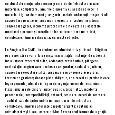
cu obiectele menţionate precum şi cererile de îndreptare eroare
materială, completare, lămurire dispozitiv cu aceste obiecte; în
materia litigiilor de muncă şi asigurări sociale: ordonanţă preşedinţială,
suspendare provizorie, suspendare executare, sechestru judiciar,
suspendare grevă, incidente procedurale din cauzele cu obiectele
menţionate precum şi cererile de îndreptare eroare materială,
completare, lămurire dispozitiv cu aceste obiecte.
La Secţia a II-a Civilă, de contencios administrativ şi fiscal – litigii cu
profesionişti se vor afla pe masa magistraților instanței de judecată:
încuviinţarea executării silite, ordonanţă preşedinţială, plângere
contestaţie tergiversare, sechestru asigurator, sechestru judiciar,
suspendare executare silită, suspendare provizorie a executării,
termen de graţie/eşalonare plată obligaţie, alte cereri cu privire la care
legea prevede judecata in regim de urgenţa, cereri de reexaminare
(taxa judiciara de timbru, ajutor public judiciar, etc.), incidente
procedurale, incompatibilități, abțineri, recuzare, cereri de acordare
facilitati sau de ajutor public judiciar, cereri de indreptare,
completare, lamurire aferente cauzelor urgente; contencios
administrativ şi fiscal: cerere privind fixarea unui termen de urgenţă