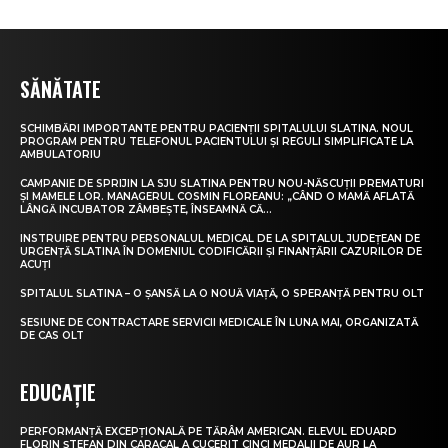
SĂNĂTATE
SCHIMBĂRI IMPORTANTE PENTRU PACIENȚII SPITALULUI SLATINA. NOUL
PROGRAM PENTRU TELEFONUL PACIENTULUI ȘI REGULI SIMPLIFICATE LA
AMBULATORIU
CAMPANIE DE SPRIJIN LA SJU SLATINA PENTRU NOU-NĂSCUȚII PREMATURI
ȘI MAMELE LOR. MANAGERUL COSMIN FLOREANU: „CÂND O MAMĂ AFLATĂ
LÂNGĂ INCUBATOR ZÂMBEȘTE, ÎNSEAMNĂ CĂ...
INSTRUIRE PENTRU PERSONALUL MEDICAL DE LA SPITALUL JUDEȚEAN DE
URGENȚĂ SLATINA ÎN DOMENIUL CODIFICĂRII ȘI FINANȚĂRII CAZURILOR DE
ACUȚI
SPITALUL SLATINA – O ȘANSĂ LA O NOUĂ VIAȚĂ, O SPERANȚĂ PENTRU OLT
SESIUNE DE CONTRACTARE SERVICII MEDICALE ÎN LUNA MAI, ORGANIZATĂ
DE CAS OLT
EDUCAȚIE
PERFORMANȚĂ EXCEPȚIONALĂ PE TĂRÂM AMERICAN. ELEVUL EDUARD
FLORIN ȘTEFAN DIN CARACAL A CUCERIT CINCI MEDALII DE AUR LA