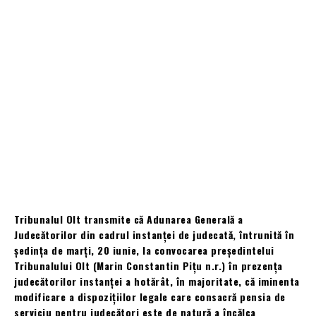
Tribunalul Olt transmite că Adunarea Generală a
Judecătorilor din cadrul instanței de judecată, întrunită în
şedinţa de marți, 20 iunie, la convocarea preşedintelui
Tribunalului Olt (Marin Constantin Pițu n.r.) în prezenţa
judecătorilor instanţei a hotărât, în majoritate, că iminenta
modificare a dispoziţiilor legale care consacră pensia de
serviciu pentru judecători este de natură a încălca