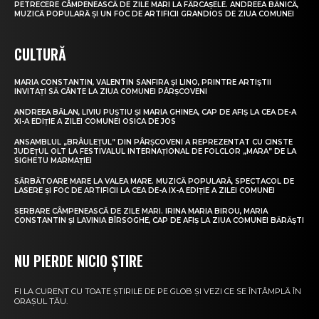
PETRECERE CÂMPENEASCĂ DE ZILE MARI LA FĂRCAȘELE. ANDREEA BĂNICĂ,
MUZICĂ POPULARĂ ȘI UN FOC DE ARTIFICII GRANDIOS DE ZIUA COMUNEI
CULTURĂ
MARIA CONSTANTIN, VALENTIN SANFIRA ȘI LINO, PRINTRE ARTIȘTII
INVITAȚI SĂ CÂNTE LA ZIUA COMUNEI PÂRȘCOVENI
ANDREEA BĂLAN, LIVIU PUȘTIU ȘI MARIA GHINEA, CAP DE AFIȘ LA CEA DE-A
XI-A EDIȚIE A ZILEI COMUNEI OSICA DE JOS
ANSAMBLUL „BRÂULEȚUL” DIN PÂRȘCOVENI A REPREZENTAT CU CINSTE
JUDEȚUL OLT LA FESTIVALUL INTERNAȚIONAL DE FOLCLOR „MARA” DE LA
SIGHETU MARMAȚIEI
SĂRBĂTOARE MARE LA VALEA MARE. MUZICĂ POPULARĂ, SPECTACOL DE
LASERE ȘI FOC DE ARTIFICII LA CEA DE-A IX-A EDIȚIE A ZILEI COMUNEI
SERBARE CÂMPENEASCĂ DE ZILE MARI. IRINA MARIA BIROU, MARIA
CONSTANTIN ȘI LAVINIA BÎRSOGHE, CAP DE AFIȘ LA ZIUA COMUNEI BĂRĂȘTI
NU PIERDE NICIO ȘTIRE
FI LA CURENT CU TOATE ȘTIRILE DE PE GLOB ȘI VEZI CE SE ÎNTÂMPLĂ ÎN
ORAȘUL TĂU.