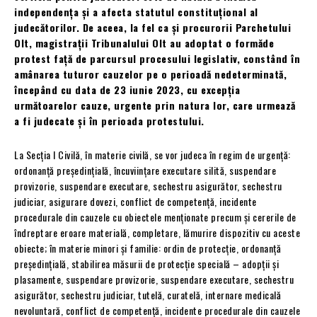
independenţa şi a afecta statutul constituţional al
judecătorilor. De aceea, la fel ca și procurorii Parchetului
Olt, magistrații Tribunalului Olt au adoptat o formăde
protest faţă de parcursul procesului legislativ, constând în
amânarea tuturor cauzelor pe o perioadă nedeterminată,
începând cu data de 23 iunie 2023, cu excepţia
următoarelor cauze, urgente prin natura lor, care urmează
a fi judecate şi în perioada protestului.
La Secţia I Civilă, în materie civilă, se vor judeca în regim de urgență:
ordonanţă preşedinţială, încuviinţare executare silită, suspendare
provizorie, suspendare executare, sechestru asigurător, sechestru
judiciar, asigurare dovezi, conflict de competenţă, incidente
procedurale din cauzele cu obiectele menţionate precum şi cererile de
îndreptare eroare materială, completare, lămurire dispozitiv cu aceste
obiecte; în materie minori şi familie: ordin de protecţie, ordonanţă
preşedinţială, stabilirea măsurii de protecţie specială – adopţii şi
plasamente, suspendare provizorie, suspendare executare, sechestru
asigurător, sechestru judiciar, tutelă, curatelă, internare medicală
nevoluntară, conflict de competenţă, incidente procedurale din cauzele