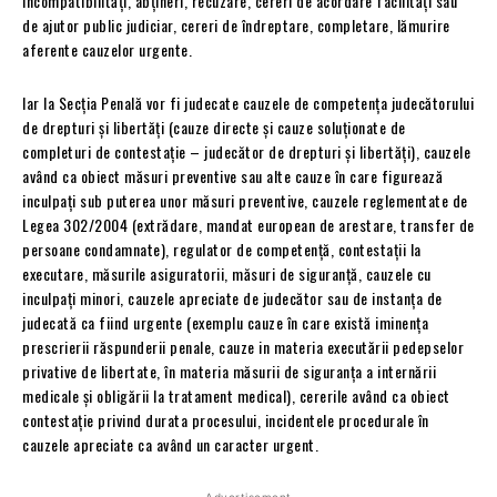
incompatibilități, abțineri, recuzare, cereri de acordare facilități sau
de ajutor public judiciar, cereri de îndreptare, completare, lămurire
aferente cauzelor urgente.
Iar la Secţia Penală vor fi judecate cauzele de competenţa judecătorului
de drepturi şi libertăţi (cauze directe şi cauze soluţionate de
completuri de contestaţie – judecător de drepturi şi libertăţi), cauzele
având ca obiect măsuri preventive sau alte cauze în care figurează
inculpaţi sub puterea unor măsuri preventive, cauzele reglementate de
Legea 302/2004 (extrădare, mandat european de arestare, transfer de
persoane condamnate), regulator de competenţă, contestaţii la
executare, măsurile asiguratorii, măsuri de siguranţă, cauzele cu
inculpaţi minori, cauzele apreciate de judecător sau de instanţa de
judecată ca fiind urgente (exemplu cauze în care există iminenţa
prescrierii răspunderii penale, cauze in materia executării pedepselor
privative de libertate, în materia măsurii de siguranţa a internării
medicale și obligării la tratament medical), cererile având ca obiect
contestaţie privind durata procesului, incidentele procedurale în
cauzele apreciate ca având un caracter urgent.
- Advertisement -