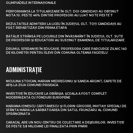
OLIMPIADELE INTERNAȚIONALE
PERFORMANȚĂ LA TITULARIZARE ÎN OLT: DOI CANDIDAȚI AU OBȚINUT
NOTA 10. PESTE 46% DINTRE PROFESORI AU LUAT NOTE PESTE 7
REZULTATELE ADMITERII LA LICEU ÎN JUDEȚUL OLT. TOȚI CANDIDAȚII AU
FOST REPARTIZAȚI DIN PRIMA ETAPĂ
BĂTĂLIE STRÂNSĂ PE LOCURILE DIN ÎNVĂȚĂMÂNT ÎN JUDEȚUL OLT. SUTE
DE PROFESORI ȘI EDUCATORI AU SUSȚINUT EXAMENUL DE TITULARIZARE
DRUMUL SPERANȚEI ÎN EDUCAȚIE. PROFESORA CARE PARCURGE ZILNIC 140
DE KILOMETRI PENTRU ELEVII DIN COMUNA OLTEANĂ FĂGEȚELU
ADMINISTRAȚIE
NICULINA STOICAN, MARIAN MEDREGONIU ȘI SANDA ARGINT, CAPETE DE
AFIȘ LA ZIUA COMUNEI PRISEACA
INVESTIȚIE ÎN EDUCAȚIE LA OBÂRȘIA. ȘCOALA A FOST COMPLET
MODERNIZATĂ CU FONDURI EUROPENE
MARIANA IONESCU CĂPITĂNESCU ȘI FLORIN GRIGORE, INVITAȚI SPECIALI DE
SFÂNTA MARIA LA SĂRBĂTOAREA DIN SATUL FRUNZARU AL COMUNEI
SPRÂNCENATA
CARACAL ARE UN NOU CENTRU DE COLECTARE A DEȘEURILOR. INVESTIȚIE
DE PESTE 3,8 MILIOANE LEI FINALIZATĂ PRIN PNRR