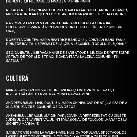
DE PESTE 3,8 MILIOANE LEI FINALIZATĂ PRIN PNRR
PETRECERE CÂMPENEASCĂ DE ZILE MARI LA FĂRCAȘELE. ANDREEA BĂNICĂ,
MUZICĂ POPULARĂ ȘI UN FOC DE ARTIFICII GRANDIOS DE ZIUA COMUNEI
PAS IMPORTANT PENTRU PROTEJAREA MEDIULUI LA CORABIA.
COLECTARE SEPARATĂ PENTRU DEȘEURILE TEXTILE ÎN TREI ZONE DIN
ORAȘ
ROBERTA CRINTEA, MARIA BEATRICE BĂNDOIU ȘI CRISTIAN BĂNĂȚEANU,
PRINTRE INVITAȚII SPECIALI DE LA „ZIUA LEGUMICULTORULUI PLEȘOIAN”
STOICĂNEȘTIUL ÎMBRACĂ HAINE DE SĂRBĂTOARE. MUZICĂ DE PETRECERE,
ARTIȘTI DE TOP ȘI DISTRACȚIE GARANTATĂ LA „ZIUA COMUNEI – FIII
SATULUI”
CULTURĂ
MARIA CONSTANTIN, VALENTIN SANFIRA ȘI LINO, PRINTRE ARTIȘTII
INVITAȚI SĂ CÂNTE LA ZIUA COMUNEI PÂRȘCOVENI
ANDREEA BĂLAN, LIVIU PUȘTIU ȘI MARIA GHINEA, CAP DE AFIȘ LA CEA DE-A
XI-A EDIȚIE A ZILEI COMUNEI OSICA DE JOS
ANSAMBLUL „BRÂULEȚUL” DIN PÂRȘCOVENI A REPREZENTAT CU CINSTE
JUDEȚUL OLT LA FESTIVALUL INTERNAȚIONAL DE FOLCLOR „MARA” DE LA
SIGHETU MARMAȚIEI
SĂRBĂTOARE MARE LA VALEA MARE. MUZICĂ POPULARĂ, SPECTACOL DE
LASERE ȘI FOC DE ARTIFICII LA CEA DE-A IX-A EDIȚIE A ZILEI COMUNEI