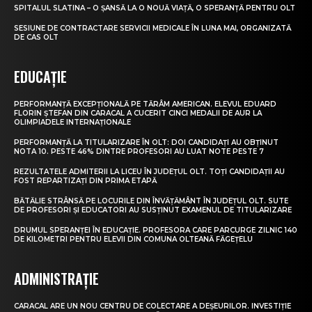
SPITALUL SLATINA – O ȘANSĂ LA O NOUĂ VIAȚĂ, O SPERANȚĂ PENTRU OLT
SESIUNE DE CONTRACTARE SERVICII MEDICALE ÎN LUNA MAI, ORGANIZATĂ
DE CAS OLT
EDUCAȚIE
PERFORMANȚĂ EXCEPȚIONALĂ PE TĂRÂM AMERICAN. ELEVUL EDUARD
FLORIN ȘTEFAN DIN CARACAL A CUCERIT CINCI MEDALII DE AUR LA
OLIMPIADELE INTERNAȚIONALE
PERFORMANȚĂ LA TITULARIZARE ÎN OLT: DOI CANDIDAȚI AU OBȚINUT
NOTA 10. PESTE 46% DINTRE PROFESORI AU LUAT NOTE PESTE 7
REZULTATELE ADMITERII LA LICEU ÎN JUDEȚUL OLT. TOȚI CANDIDAȚII AU
FOST REPARTIZAȚI DIN PRIMA ETAPĂ
BĂTĂLIE STRÂNSĂ PE LOCURILE DIN ÎNVĂȚĂMÂNT ÎN JUDEȚUL OLT. SUTE
DE PROFESORI ȘI EDUCATORI AU SUSȚINUT EXAMENUL DE TITULARIZARE
DRUMUL SPERANȚEI ÎN EDUCAȚIE. PROFESORA CARE PARCURGE ZILNIC 140
DE KILOMETRI PENTRU ELEVII DIN COMUNA OLTEANĂ FĂGEȚELU
ADMINISTRAȚIE
CARACAL ARE UN NOU CENTRU DE COLECTARE A DEȘEURILOR. INVESTIȚIE