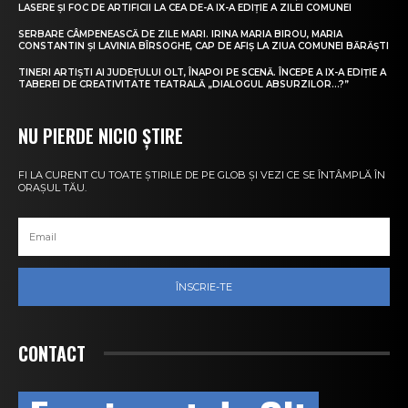
LASERE ȘI FOC DE ARTIFICII LA CEA DE-A IX-A EDIȚIE A ZILEI COMUNEI
SERBARE CÂMPENEASCĂ DE ZILE MARI. IRINA MARIA BIROU, MARIA
CONSTANTIN ȘI LAVINIA BÎRSOGHE, CAP DE AFIȘ LA ZIUA COMUNEI BĂRĂȘTI
TINERI ARTIȘTI AI JUDEȚULUI OLT, ÎNAPOI PE SCENĂ. ÎNCEPE A IX-A EDIȚIE A
TABEREI DE CREATIVITATE TEATRALĂ „DIALOGUL ABSURZILOR…?”
NU PIERDE NICIO ȘTIRE
FI LA CURENT CU TOATE ȘTIRILE DE PE GLOB ȘI VEZI CE SE ÎNTÂMPLĂ ÎN
ORAȘUL TĂU.
ÎNSCRIE-TE
CONTACT