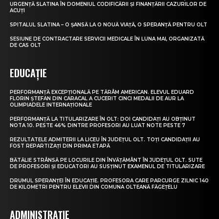
URGENȚĂ SLATINA ÎN DOMENIUL CODIFICĂRII ȘI FINANȚĂRII CAZURILOR DE
ACUȚI
SPITALUL SLATINA – O ȘANSĂ LA O NOUĂ VIAȚĂ, O SPERANȚĂ PENTRU OLT
SESIUNE DE CONTRACTARE SERVICII MEDICALE ÎN LUNA MAI, ORGANIZATĂ
DE CAS OLT
EDUCAȚIE
PERFORMANȚĂ EXCEPȚIONALĂ PE TĂRÂM AMERICAN. ELEVUL EDUARD
FLORIN ȘTEFAN DIN CARACAL A CUCERIT CINCI MEDALII DE AUR LA
OLIMPIADELE INTERNAȚIONALE
PERFORMANȚĂ LA TITULARIZARE ÎN OLT: DOI CANDIDAȚI AU OBȚINUT
NOTA 10. PESTE 46% DINTRE PROFESORI AU LUAT NOTE PESTE 7
REZULTATELE ADMITERII LA LICEU ÎN JUDEȚUL OLT. TOȚI CANDIDAȚII AU
FOST REPARTIZAȚI DIN PRIMA ETAPĂ
BĂTĂLIE STRÂNSĂ PE LOCURILE DIN ÎNVĂȚĂMÂNT ÎN JUDEȚUL OLT. SUTE
DE PROFESORI ȘI EDUCATORI AU SUSȚINUT EXAMENUL DE TITULARIZARE
DRUMUL SPERANȚEI ÎN EDUCAȚIE. PROFESORA CARE PARCURGE ZILNIC 140
DE KILOMETRI PENTRU ELEVII DIN COMUNA OLTEANĂ FĂGEȚELU
ADMINISTRAȚIE