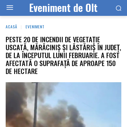
Eveniment de Olt
ACASĂ
EVENIMENT
PESTE 20 DE INCENDII DE VEGETAȚIE
USCATĂ, MĂRĂCINIȘ ȘI LĂSTĂRIȘ ÎN JUDEȚ,
DE LA ÎNCEPUTUL LUNII FEBRUARIE. A FOST
AFECTATĂ O SUPRAFAȚĂ DE APROAPE 150
DE HECTARE