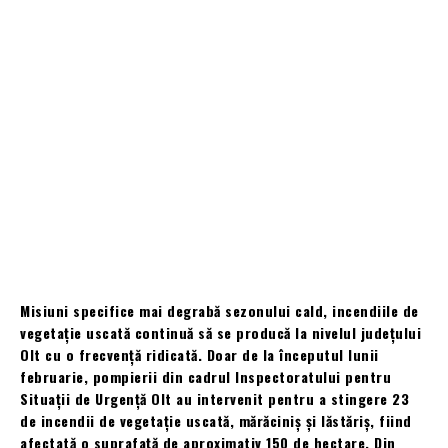
Misiuni specifice mai degrabă sezonului cald, incendiile de
vegetație uscată continuă să se producă la nivelul județului
Olt cu o frecvență ridicată. Doar de la începutul lunii
februarie, pompierii din cadrul Inspectoratului pentru
Situații de Urgență Olt au intervenit pentru a stingere 23
de incendii de vegetație uscată, mărăciniș și lăstăriș, fiind
afectată o suprafață de aproximativ 150 de hectare. Din