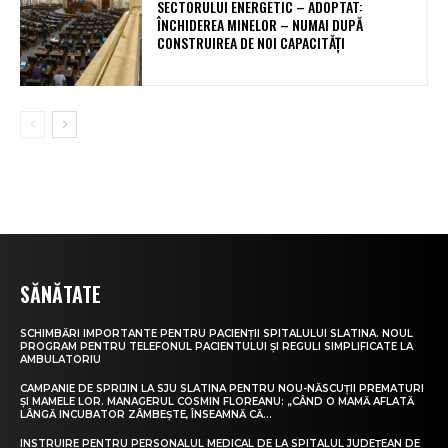
SECTORULUI ENERGETIC – ADOPTAT:
ÎNCHIDEREA MINELOR – NUMAI DUPĂ
CONSTRUIREA DE NOI CAPACITĂȚI
SĂNĂTATE
SCHIMBĂRI IMPORTANTE PENTRU PACIENȚII SPITALULUI SLATINA. NOUL
PROGRAM PENTRU TELEFONUL PACIENTULUI ȘI REGULI SIMPLIFICATE LA
AMBULATORIU
CAMPANIE DE SPRIJIN LA SJU SLATINA PENTRU NOU-NĂSCUȚII PREMATURI
ȘI MAMELE LOR. MANAGERUL COSMIN FLOREANU: „CÂND O MAMĂ AFLATĂ
LÂNGĂ INCUBATOR ZÂMBEȘTE, ÎNSEAMNĂ CĂ...
INSTRUIRE PENTRU PERSONALUL MEDICAL DE LA SPITALUL JUDEȚEAN DE