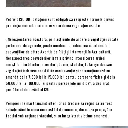
Potrivit ISU Olt, cetățenii sunt obligaţi să respecte normele privind
protecția mediului care interzic arderea vegetației uscate.
„Nerespectarea acestora, prin acţiunile de ardere a vegetaţiei uscate
pe terenurile agricole, poate conduce la reducerea cuantumului
subvenţiilor de către Agenția de Plăți și Intervenții în Agricultură.
Nerespectarea prevederilor legale privind interzicerea arderii
miriştilor, turbăriilor, litierelor pădurii, stufului, tufărişurilor sau
vegetaţiei ierboase constituie contravenţie şi se sancţionează cu
amendă de la 7.500 lei la 15.000 lei, pentru persoane fizice şi de la
50.000 lei la 100.000 lei pentru persoanele juridice”, a declarat
purtătorul de cuvânt al ISU.
Pompierii le mai transmit oltenilor că trebuie să reţină că au fost
situaţii când în urma unor astfel de incendii, din cauza propagării
focului sub acţiunea vântului, s-au înregistrat victime omeneşti.