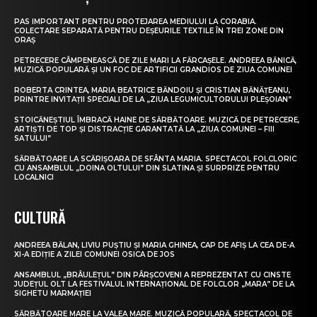
PAS IMPORTANT PENTRU PROTEJAREA MEDIULUI LA CORABIA.
COLECTARE SEPARATĂ PENTRU DEȘEURILE TEXTILE ÎN TREI ZONE DIN
ORAȘ
PETRECERE CÂMPENEASCĂ DE ZILE MARI LA FĂRCAȘELE. ANDREEA BĂNICĂ,
MUZICĂ POPULARĂ ȘI UN FOC DE ARTIFICII GRANDIOS DE ZIUA COMUNEI
ROBERTA CRINTEA, MARIA BEATRICE BĂNDOIU ȘI CRISTIAN BĂNĂȚEANU,
PRINTRE INVITAȚII SPECIALI DE LA „ZIUA LEGUMICULTORULUI PLEȘOIAN”
STOICĂNEȘTIUL ÎMBRACĂ HAINE DE SĂRBĂTOARE. MUZICĂ DE PETRECERE,
ARTIȘTI DE TOP ȘI DISTRACȚIE GARANTATĂ LA „ZIUA COMUNEI – FIII
SATULUI”
SĂRBĂTOARE LA SCĂRIȘOARA DE SFÂNTA MARIA. SPECTACOL FOLCLORIC
CU ANSAMBLUL „DOINA OLTULUI” DIN SLATINA ȘI SURPRIZE PENTRU
LOCALNICI
CULTURĂ
ANDREEA BĂLAN, LIVIU PUȘTIU ȘI MARIA GHINEA, CAP DE AFIȘ LA CEA DE-A
XI-A EDIȚIE A ZILEI COMUNEI OSICA DE JOS
ANSAMBLUL „BRÂULEȚUL” DIN PÂRȘCOVENI A REPREZENTAT CU CINSTE
JUDEȚUL OLT LA FESTIVALUL INTERNAȚIONAL DE FOLCLOR „MARA” DE LA
SIGHETU MARMAȚIEI
SĂRBĂTOARE MARE LA VALEA MARE. MUZICĂ POPULARĂ, SPECTACOL DE