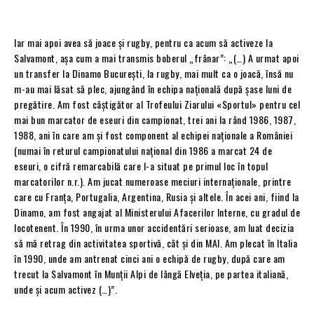
Iar mai apoi avea să joace și rugby, pentru ca acum să activeze la
Salvamont, așa cum a mai transmis boberul „frânar”: „(…) A urmat apoi
un transfer la Dinamo București, la rugby, mai mult ca o joacă, însă nu
m-au mai lăsat să plec, ajungând în echipa națională după șase luni de
pregătire. Am fost câștigător al Trofeului Ziarului «Sportul» pentru cel
mai bun marcator de eseuri din campionat, trei ani la rând 1986, 1987,
1988, ani în care am și fost component al echipei naționale a României
(numai în returul campionatului național din 1986 a marcat 24 de
eseuri, o cifră remarcabilă care l-a situat pe primul loc în topul
marcatorilor n.r.). Am jucat numeroase meciuri internaționale, printre
care cu Franța, Portugalia, Argentina, Rusia și altele. În acei ani, fiind la
Dinamo, am fost angajat al Ministerului Afacerilor Interne, cu gradul de
locotenent. În 1990, în urma unor accidentări serioase, am luat decizia
să mă retrag din activitatea sportivă, cât și din MAI. Am plecat în Italia
în 1990, unde am antrenat cinci ani o echipă de rugby, după care am
trecut la Salvamont în Munții Alpi de lângă Elveția, pe partea italiană,
unde și acum activez (…)”.