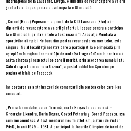
Internațional de la Laussane, Elveția, o diplomă de recunoaștere a valorii
și efortului depus pentru a participa la o Olimpiadă.
„Cornel (Bebe) Popescu – a primit de la CIO Laussane (Elveția) –
diplomă de recunoaștere a valorii și efortului depus pentru a participa
la o Olimpiadă, printre altele a fost înscris în Asociația Mondială a
sportivilor olimpici. Ne bucurăm pentru recunoașterea meritelor, este
singurul fiu al localității noastre care a participat la o olimpiadă și îl
așteptăm în mijlocul comunității de unde își trage rădăcinile pentru a-i
arăta cinstea și respectul pe care îl merită, prin acordarea numelui său
Sălii de sport din comuna Urzica”, a postat edilul Ion Spiridon pe
pagina oficială de Facebook.
Iar postarea sa a strâns zeci de comentarii din partea celor care l-au
cunoscut.
„Prima lui medalie, cu ani în urmă, era la Brașov la bob echipă –
Gheorghe Lixandru, Dorin Degan, Costel Petrariu și Cornel Popescu, așa
cum îmi amintesc. A fost mentorul meu în atletism, alături de Victor
Pâslă, în anii 1979 – 1981. A participat la Jocurile Olimpice de iarnă de