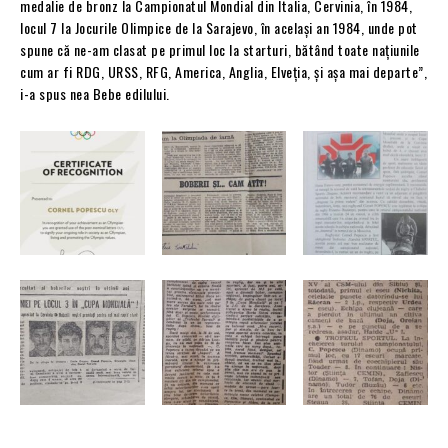
medalie de bronz la Campionatul Mondial din Italia, Cervinia, în 1984,
locul 7 la Jocurile Olimpice de la Sarajevo, în același an 1984, unde pot
spune că ne-am clasat pe primul loc la starturi, bătând toate națiunile
cum ar fi RDG, URSS, RFG, America, Anglia, Elveția, și așa mai departe”,
i-a spus nea Bebe edilului.