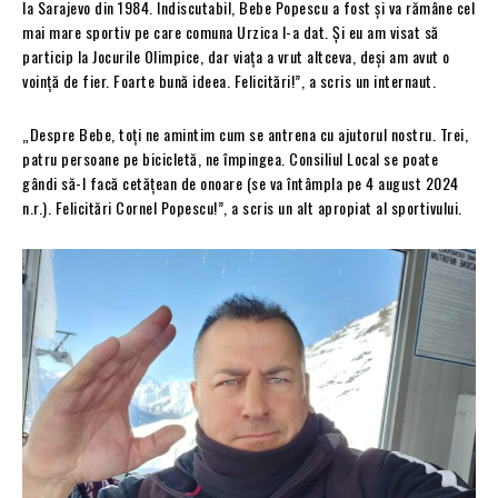
la Sarajevo din 1984. Indiscutabil, Bebe Popescu a fost și va rămâne cel
mai mare sportiv pe care comuna Urzica l-a dat. Și eu am visat să
particip la Jocurile Olimpice, dar viața a vrut altceva, deși am avut o
voință de fier. Foarte bună ideea. Felicitări!”, a scris un internaut.
„Despre Bebe, toți ne amintim cum se antrena cu ajutorul nostru. Trei,
patru persoane pe bicicletă, ne împingea. Consiliul Local se poate
gândi să-l facă cetățean de onoare (se va întâmpla pe 4 august 2024
n.r.). Felicitări Cornel Popescu!”, a scris un alt apropiat al sportivului.