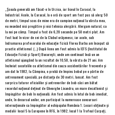
„Școala generală am făcut-o în Urzica, iar liceul în Caracal, la
Industrial. Acolo, la Caracal, la o oră de sport am fost pus să alerg 50
de metri, timpul scos de mine era de campion național la vârsta mea,
eu neavând nici pregătire și nici tehnica alergării. Alergam natural, ca
la noi pe câmp. Timpul a fost de 6,20 secunde pe 50 metri plat. Am
fost luat în vizor de cei de la Clubul orășenesc, iar acolo, sub
îndrumarea profesorului de educație fizică Florea Barbu am început să
practic atletismul. (…) După liceu am fost admis la IEFS (Institutul de
Educație Fizică și Sport) București, unde am continuat încă un an
atletismul ajungând la un rezultat de 10,50, la vârsta de 21 ani. Am
încheiat socotelile cu atletismul din cauza accidentărilor frecvente și
am dat în 1982, la Câmpina, o probă de împins bobul pe o pârtie de
antrenament specială, pe distanța de 30 metri, lansat. Am fost
surpriza tuturor oficialilor și antrenorilor de bob căci am bătut
recordul național deținut de Gheorghe Lixandru, un mare decatlonist și
împingător de bob în națională. Am fost admis în lotul de bob imediat,
unde, în decursul anilor, am participat la numeroase concursuri
internaționale ca împingător al echipajului România 1. Locuri obținute și
medalii: locul 5 la Europene în RFG, în 1982, locul 1 la Trofeul Carpați,