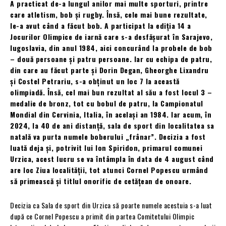
A practicat de-a lungul anilor mai multe sporturi, printre
care atletism, bob și rugby. Însă, cele mai bune rezultate,
le-a avut când a făcut bob. A participat la ediția 14 a
Jocurilor Olimpice de iarnă care s-a desfășurat în Sarajevo,
Iugoslavia, din anul 1984, aici concurând la probele de bob
– două persoane și patru persoane. Iar cu echipa de patru,
din care au făcut parte și Dorin Degan, Gheorghe Lixandru
și Costel Petrariu, s-a obținut un loc 7 la această
olimpiadă. Însă, cel mai bun rezultat al său a fost locul 3 –
medalie de bronz, tot cu bobul de patru, la Campionatul
Mondial din Cervinia, Italia, în același an 1984. Iar acum, în
2024, la 40 de ani distanță, sala de sport din localitatea sa
natală va purta numele boberului „frânar”. Decizia a fost
luată deja și, potrivit lui Ion Spiridon, primarul comunei
Urzica, acest lucru se va întâmpla în data de 4 august când
are loc Ziua localității, tot atunci Cornel Popescu urmând
să primească și titlul onorific de cetățean de onoare.
Decizia ca Sala de sport din Urzica să poarte numele acestuia s-a luat
după ce Cornel Popescu a primit din partea Comitetului Olimpic