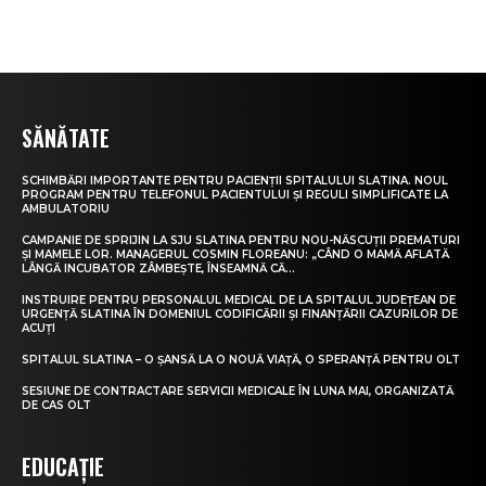
SĂNĂTATE
SCHIMBĂRI IMPORTANTE PENTRU PACIENȚII SPITALULUI SLATINA. NOUL
PROGRAM PENTRU TELEFONUL PACIENTULUI ȘI REGULI SIMPLIFICATE LA
AMBULATORIU
CAMPANIE DE SPRIJIN LA SJU SLATINA PENTRU NOU-NĂSCUȚII PREMATURI
ȘI MAMELE LOR. MANAGERUL COSMIN FLOREANU: „CÂND O MAMĂ AFLATĂ
LÂNGĂ INCUBATOR ZÂMBEȘTE, ÎNSEAMNĂ CĂ...
INSTRUIRE PENTRU PERSONALUL MEDICAL DE LA SPITALUL JUDEȚEAN DE
URGENȚĂ SLATINA ÎN DOMENIUL CODIFICĂRII ȘI FINANȚĂRII CAZURILOR DE
ACUȚI
SPITALUL SLATINA – O ȘANSĂ LA O NOUĂ VIAȚĂ, O SPERANȚĂ PENTRU OLT
SESIUNE DE CONTRACTARE SERVICII MEDICALE ÎN LUNA MAI, ORGANIZATĂ
DE CAS OLT
EDUCAȚIE