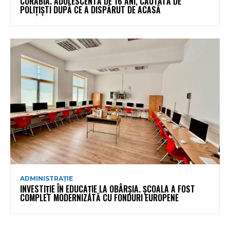
CORABIA. ADOLESCENTĂ DE 16 ANI, CĂUTATĂ DE
POLIȚIȘTI DUPĂ CE A DISPĂRUT DE ACASĂ
ADMINISTRAȚIE
INVESTIȚIE ÎN EDUCAȚIE LA OBÂRȘIA. ȘCOALA A FOST
COMPLET MODERNIZATĂ CU FONDURI EUROPENE