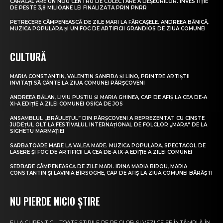
CARACAL ARE UN NOU CENTRU DE COLECTARE A DEȘEURILOR. INVESTIȚIE
DE PESTE 3,8 MILIOANE LEI FINALIZATĂ PRIN PNRR
PETRECERE CÂMPENEASCĂ DE ZILE MARI LA FĂRCAȘELE. ANDREEA BĂNICĂ,
MUZICĂ POPULARĂ ȘI UN FOC DE ARTIFICII GRANDIOS DE ZIUA COMUNEI
CULTURĂ
MARIA CONSTANTIN, VALENTIN SANFIRA ȘI LINO, PRINTRE ARTIȘTII
INVITAȚI SĂ CÂNTE LA ZIUA COMUNEI PÂRȘCOVENI
ANDREEA BĂLAN, LIVIU PUȘTIU ȘI MARIA GHINEA, CAP DE AFIȘ LA CEA DE-A
XI-A EDIȚIE A ZILEI COMUNEI OSICA DE JOS
ANSAMBLUL „BRÂULEȚUL” DIN PÂRȘCOVENI A REPREZENTAT CU CINSTE
JUDEȚUL OLT LA FESTIVALUL INTERNAȚIONAL DE FOLCLOR „MARA” DE LA
SIGHETU MARMAȚIEI
SĂRBĂTOARE MARE LA VALEA MARE. MUZICĂ POPULARĂ, SPECTACOL DE
LASERE ȘI FOC DE ARTIFICII LA CEA DE-A IX-A EDIȚIE A ZILEI COMUNEI
SERBARE CÂMPENEASCĂ DE ZILE MARI. IRINA MARIA BIROU, MARIA
CONSTANTIN ȘI LAVINIA BÎRSOGHE, CAP DE AFIȘ LA ZIUA COMUNEI BĂRĂȘTI
NU PIERDE NICIO ȘTIRE
FI LA CURENT CU TOATE ȘTIRILE DE PE GLOB ȘI VEZI CE SE ÎNTÂMPLĂ ÎN