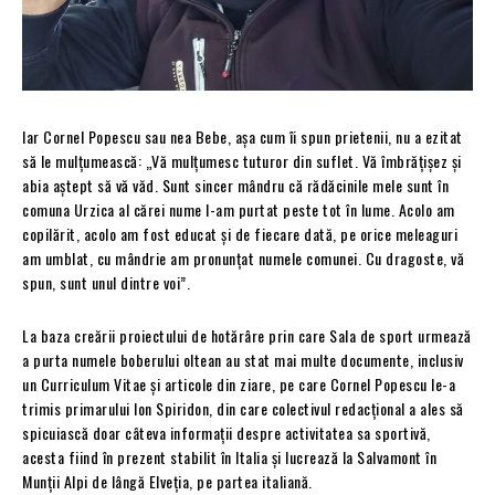
Iar Cornel Popescu sau nea Bebe, așa cum îi spun prietenii, nu a ezitat
să le mulțumească: „Vă mulțumesc tuturor din suflet. Vă îmbrățișez și
abia aștept să vă văd. Sunt sincer mândru că rădăcinile mele sunt în
comuna Urzica al cărei nume l-am purtat peste tot în lume. Acolo am
copilărit, acolo am fost educat și de fiecare dată, pe orice meleaguri
am umblat, cu mândrie am pronunțat numele comunei. Cu dragoste, vă
spun, sunt unul dintre voi”.
La baza creării proiectului de hotărâre prin care Sala de sport urmează
a purta numele boberului oltean au stat mai multe documente, inclusiv
un Curriculum Vitae și articole din ziare, pe care Cornel Popescu le-a
trimis primarului Ion Spiridon, din care colectivul redacțional a ales să
spicuiască doar câteva informații despre activitatea sa sportivă,
acesta fiind în prezent stabilit în Italia și lucrează la Salvamont în
Munții Alpi de lângă Elveția, pe partea italiană.