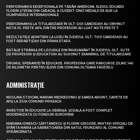
PERFORMANȚĂ EXCEPȚIONALĂ PE TĂRÂM AMERICAN. ELEVUL EDUARD
FLORIN ȘTEFAN DIN CARACAL A CUCERIT CINCI MEDALII DE AUR LA
OLIMPIADELE INTERNAȚIONALE
PERFORMANȚĂ LA TITULARIZARE ÎN OLT: DOI CANDIDAȚI AU OBȚINUT
NOTA 10. PESTE 46% DINTRE PROFESORI AU LUAT NOTE PESTE 7
REZULTATELE ADMITERII LA LICEU ÎN JUDEȚUL OLT. TOȚI CANDIDAȚII AU
FOST REPARTIZAȚI DIN PRIMA ETAPĂ
BĂTĂLIE STRÂNSĂ PE LOCURILE DIN ÎNVĂȚĂMÂNT ÎN JUDEȚUL OLT. SUTE
DE PROFESORI ȘI EDUCATORI AU SUSȚINUT EXAMENUL DE TITULARIZARE
DRUMUL SPERANȚEI ÎN EDUCAȚIE. PROFESORA CARE PARCURGE ZILNIC 140
DE KILOMETRI PENTRU ELEVII DIN COMUNA OLTEANĂ FĂGEȚELU
ADMINISTRAȚIE
NICULINA STOICAN, MARIAN MEDREGONIU ȘI SANDA ARGINT, CAPETE DE
AFIȘ LA ZIUA COMUNEI PRISEACA
INVESTIȚIE ÎN EDUCAȚIE LA OBÂRȘIA. ȘCOALA A FOST COMPLET
MODERNIZATĂ CU FONDURI EUROPENE
MARIANA IONESCU CĂPITĂNESCU ȘI FLORIN GRIGORE, INVITAȚI SPECIALI DE
SFÂNTA MARIA LA SĂRBĂTOAREA DIN SATUL FRUNZARU AL COMUNEI
SPRÂNCENATA