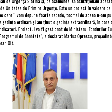
ean de Urgență Slatina și, de asemenea, să achiziționăm apara
de Unitatea de Primire Urgențe. Este un proiect în valoare de
, pe care îl vom depune foarte repede, tocmai de aceea n-am pu
 ședința ordinară și am ținut o ședință extraordinară, în care
ndicatori. Proiectul va fi gestionat de Ministerul Fondurilor E
 Programul de Sănătate”, a declarat Marius Oprescu, președint
țean Olt.