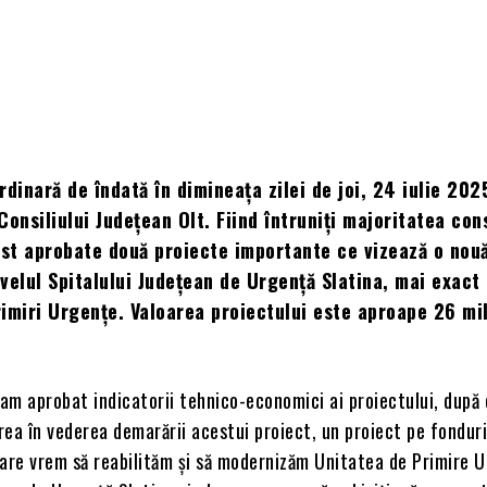
rdinară de îndată în dimineața zilei de joi, 24 iulie 2025
Consiliului Județean Olt. Fiind întruniți majoritatea cons
ost aprobate două proiecte importante ce vizează o nou
nivelul Spitalului Județean de Urgență Slatina, mai exact 
imiri Urgențe. Valoarea proiectului este aproape 26 mi
.) am aprobat indicatorii tehnico-economici ai proiectului, după
ea în vederea demarării acestui proiect, un proiect pe fondur
care vrem să reabilităm și să modernizăm Unitatea de Primire 