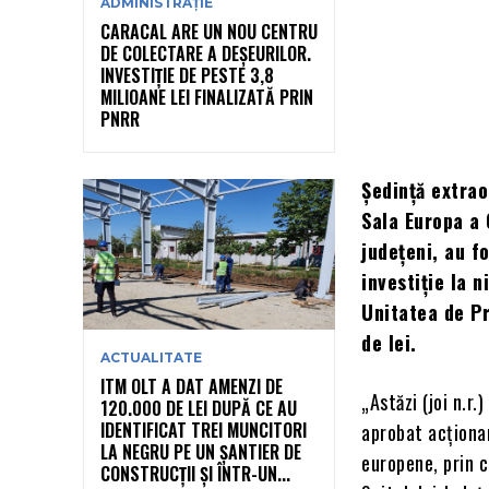
ADMINISTRAȚIE
CARACAL ARE UN NOU CENTRU
DE COLECTARE A DEȘEURILOR.
INVESTIȚIE DE PESTE 3,8
MILIOANE LEI FINALIZATĂ PRIN
PNRR
Ședință extrao
Sala Europa a 
județeni, au f
investiție la 
Unitatea de Pr
de lei.
ACTUALITATE
ITM OLT A DAT AMENZI DE
„Astăzi (joi n.r
120.000 DE LEI DUPĂ CE AU
IDENTIFICAT TREI MUNCITORI
aprobat acționar
LA NEGRU PE UN ȘANTIER DE
europene, prin 
CONSTRUCȚII ȘI ÎNTR-UN...