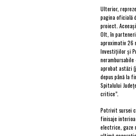
Ulterior, reprez
pagina oficială 
proiect. Aceeași
Olt, în partener
aproximativ 26 m
Investițiilor și
nerambursabile –
aprobat astăzi (j
depus până la fi
Spitalului Județe
critice”.
Potrivit sursei 
finisaje interioa
electrice, gaze 
ultimă generație