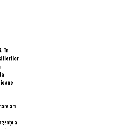
, în
ilierilor
ă
la
lioane
 care am
i
Urgențe a