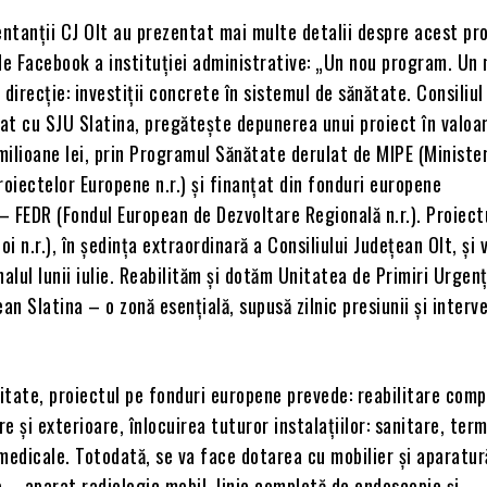
entanții CJ Olt au prezentat mai multe detalii despre acest pr
de Facebook a instituției administrative: „Un nou program. Un
 direcție: investiții concrete în sistemul de sănătate. Consiliu
iat cu SJU Slatina, pregătește depunerea unui proiect în valoa
ilioane lei, prin Programul Sănătate derulat de MIPE (Ministe
 Proiectelor Europene n.r.) și finanțat din fonduri europene
 FEDR (Fondul European de Dezvoltare Regională n.r.). Proiect
oi n.r.), în ședința extraordinară a Consiliului Județean Olt, și v
nalul lunii iulie. Reabilităm și dotăm Unitatea de Primiri Urgen
an Slatina – o zonă esențială, supusă zilnic presiunii și interve
citate, proiectul pe fonduri europene prevede: reabilitare com
re și exterioare, înlocuirea tuturor instalațiilor: sanitare, term
medicale. Totodată, se va face dotarea cu mobilier și aparatur
 – aparat radiologic mobil, linie completă de endoscopie și