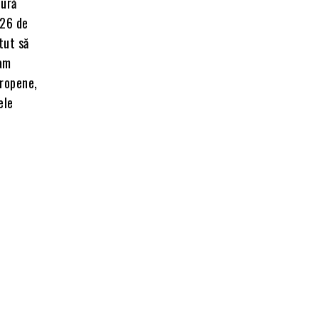
tură
 26 de
tut să
 am
uropene,
ele