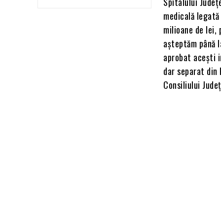
Spitalului Județ
medicală legată 
milioane de lei
așteptăm până la
aprobat acești i
dar separat din
Consiliului Jude