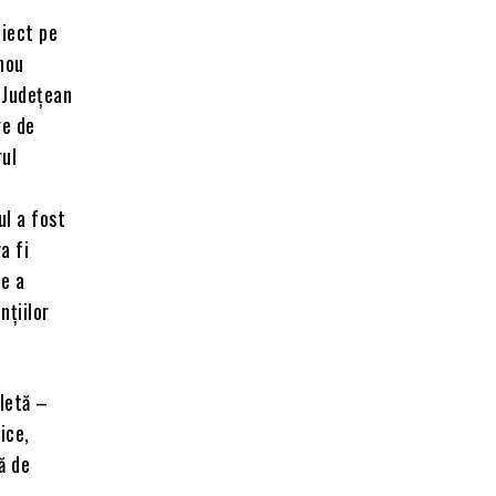
oiect pe
 nou
l Județean
re de
rul
ul a fost
a fi
țe a
nțiilor
pletă –
ice,
ă de