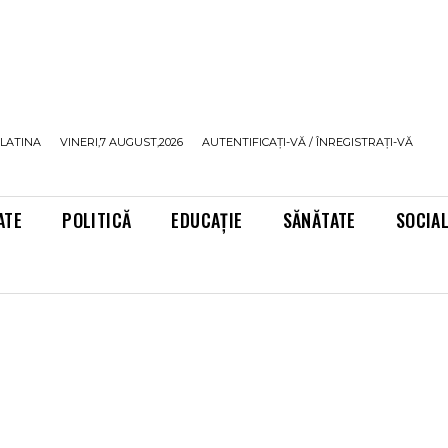
LATINA
VINERI,7 AUGUST,2026
AUTENTIFICAȚI-VĂ / ÎNREGISTRAȚI-VĂ
ATE
POLITICĂ
EDUCAȚIE
SĂNĂTATE
SOCIA