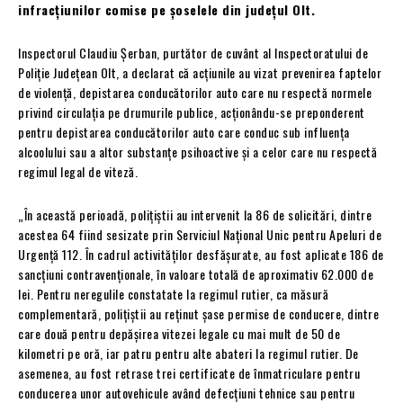
infracțiunilor comise pe șoselele din județul Olt.
Inspectorul Claudiu Șerban, purtător de cuvânt al Inspectoratului de
Poliție Județean Olt, a declarat că acțiunile au vizat prevenirea faptelor
de violență, depistarea conducătorilor auto care nu respectă normele
privind circulația pe drumurile publice, acționându-se preponderent
pentru depistarea conducătorilor auto care conduc sub influența
alcoolului sau a altor substanțe psihoactive și a celor care nu respectă
regimul legal de viteză.
„În această perioadă, poliţiştii au intervenit la 86 de solicitări, dintre
acestea 64 fiind sesizate prin Serviciul Național Unic pentru Apeluri de
Urgență 112. În cadrul activităţilor desfăşurate, au fost aplicate 186 de
sancțiuni contravenționale, în valoare totală de aproximativ 62.000 de
lei. Pentru neregulile constatate la regimul rutier, ca măsură
complementară, polițiștii au reținut șase permise de conducere, dintre
care două pentru depășirea vitezei legale cu mai mult de 50 de
kilometri pe oră, iar patru pentru alte abateri la regimul rutier. De
asemenea, au fost retrase trei certificate de înmatriculare pentru
conducerea unor autovehicule având defecțiuni tehnice sau pentru