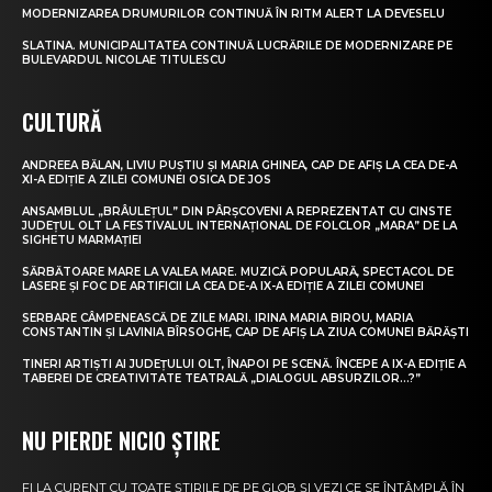
MODERNIZAREA DRUMURILOR CONTINUĂ ÎN RITM ALERT LA DEVESELU
SLATINA. MUNICIPALITATEA CONTINUĂ LUCRĂRILE DE MODERNIZARE PE
BULEVARDUL NICOLAE TITULESCU
CULTURĂ
ANDREEA BĂLAN, LIVIU PUȘTIU ȘI MARIA GHINEA, CAP DE AFIȘ LA CEA DE-A
XI-A EDIȚIE A ZILEI COMUNEI OSICA DE JOS
ANSAMBLUL „BRÂULEȚUL” DIN PÂRȘCOVENI A REPREZENTAT CU CINSTE
JUDEȚUL OLT LA FESTIVALUL INTERNAȚIONAL DE FOLCLOR „MARA” DE LA
SIGHETU MARMAȚIEI
SĂRBĂTOARE MARE LA VALEA MARE. MUZICĂ POPULARĂ, SPECTACOL DE
LASERE ȘI FOC DE ARTIFICII LA CEA DE-A IX-A EDIȚIE A ZILEI COMUNEI
SERBARE CÂMPENEASCĂ DE ZILE MARI. IRINA MARIA BIROU, MARIA
CONSTANTIN ȘI LAVINIA BÎRSOGHE, CAP DE AFIȘ LA ZIUA COMUNEI BĂRĂȘTI
TINERI ARTIȘTI AI JUDEȚULUI OLT, ÎNAPOI PE SCENĂ. ÎNCEPE A IX-A EDIȚIE A
TABEREI DE CREATIVITATE TEATRALĂ „DIALOGUL ABSURZILOR…?”
NU PIERDE NICIO ȘTIRE
FI LA CURENT CU TOATE ȘTIRILE DE PE GLOB ȘI VEZI CE SE ÎNTÂMPLĂ ÎN