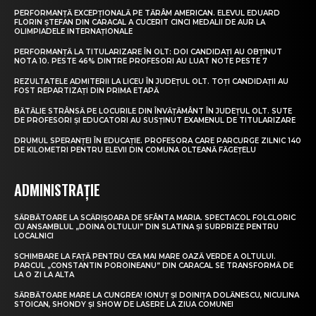
PERFORMANȚĂ EXCEPȚIONALĂ PE TĂRÂM AMERICAN. ELEVUL EDUARD
FLORIN ȘTEFAN DIN CARACAL A CUCERIT CINCI MEDALII DE AUR LA
OLIMPIADELE INTERNAȚIONALE
PERFORMANȚĂ LA TITULARIZARE ÎN OLT: DOI CANDIDAȚI AU OBȚINUT
NOTA 10. PESTE 46% DINTRE PROFESORI AU LUAT NOTE PESTE 7
REZULTATELE ADMITERII LA LICEU ÎN JUDEȚUL OLT. TOȚI CANDIDAȚII AU
FOST REPARTIZAȚI DIN PRIMA ETAPĂ
BĂTĂLIE STRÂNSĂ PE LOCURILE DIN ÎNVĂȚĂMÂNT ÎN JUDEȚUL OLT. SUTE
DE PROFESORI ȘI EDUCATORI AU SUSȚINUT EXAMENUL DE TITULARIZARE
DRUMUL SPERANȚEI ÎN EDUCAȚIE. PROFESORA CARE PARCURGE ZILNIC 140
DE KILOMETRI PENTRU ELEVII DIN COMUNA OLTEANĂ FĂGEȚELU
ADMINISTRAȚIE
SĂRBĂTOARE LA SCĂRIȘOARA DE SFÂNTA MARIA. SPECTACOL FOLCLORIC
CU ANSAMBLUL „DOINA OLTULUI” DIN SLATINA ȘI SURPRIZE PENTRU
LOCALNICI
SCHIMBARE LA FAȚĂ PENTRU CEA MAI MARE OAZĂ VERDE A OLTULUI.
PARCUL „CONSTANTIN POROINEANU” DIN CARACAL SE TRANSFORMĂ DE
LA O ZI LA ALTA
SĂRBĂTOARE MARE LA CUNGREA! IONUȚ ȘI DOINIȚA DOLĂNESCU, NICULINA
STOICAN, SHONDY ȘI SHOW DE LASERE LA ZIUA COMUNEI