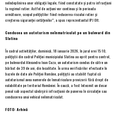
neîndeplinirea unor obligații legale, fiind constatate și patru infracțiuni
la regimul rutier. Astfel de acțiuni vor continua și în perioada
următoare, scopul polițiștilor fiind reducerea riscului rutier și
creșterea siguranței cetățenilor”, a spus reprezentantul IPJ Olt.
Conducea un autoturism neînmatriculat pe un bulevard din
Slatina
În cadrul activităților, duminică, 18 ianuarie 2026, în jurul orei 15:10,
polițiștii din cadrul Poliției municipiului Slatina au oprit pentru control,
pe bulevardul Alexandru Ioan Cuza, un autoturism condus de către un
bărbat de 39 de ani, din localitate. În urma verificărilor efectuate în
bazele de date ale Poliției Române, polițiștii au stabilit faptul că
autoturismul avea numerele de înmatriculare provizorii fără drept de
valabilitate pe teritoriul României. În cauză, a fost întocmit un dosar
penal sub aspectul săvârșirii infracțiunii de punerea în circulație sau
conducerea unui vehicul neînmatriculat.
FOTO: Arhivă