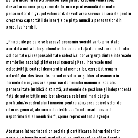
dezvoltarea unor programe de formare profesională dedicate
persoanelor din grupul vulnerabil; dezvoltarea serviciilor sociale pentru
creșterea capacității de inserție pe piața muncii a persoanelor din
grupul vulnerabil.
„Principiile pe care se bazează economia socială sunt: prioritate
acordată individului și obiectivelor sociale față de creșterea profitului;
solidaritate și responsabilitate colectivă; convergența dintre interesele
membrilor asociați și interesul general și/sau interesele unei
colectivități; control democratic al membrilor, exercitat asupra
activităților desfășurate; caracter voluntar și liber al asocierii în
formele de organizare specifice domeniului economiei sociale;
personalitate juridică distinctă, autonomie de gestiune și independentă
față de autoritățile publice; alocarea celei mai mari părți a
profitului/excedentului financiar pentru atingerea obiectivelor de
interes general, ale unei colectivăți sau în interesul personal
nepatrimonial al membrilor”, spune reprezentantul agenției.
Atestarea întreprinderilor sociale și certificarea întreprinderilor
sociale de inserție sunt gratuite și se realizează de către Agenția