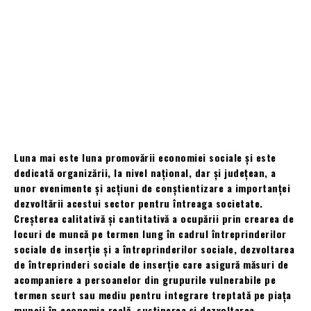
Luna mai este luna promovării economiei sociale şi este
dedicată organizării, la nivel național, dar și județean, a
unor evenimente și acţiuni de conștientizare a importanței
dezvoltării acestui sector pentru întreaga societate.
Creşterea calitativă şi cantitativă a ocupării prin crearea de
locuri de muncă pe termen lung în cadrul întreprinderilor
sociale de inserţie şi a întreprinderilor sociale, dezvoltarea
de întreprinderi sociale de inserţie care asigură măsuri de
acompaniere a persoanelor din grupurile vulnerabile pe
termen scurt sau mediu pentru integrare treptată pe piaţa
muncii în economia reală, susţinerea şi dezvoltarea