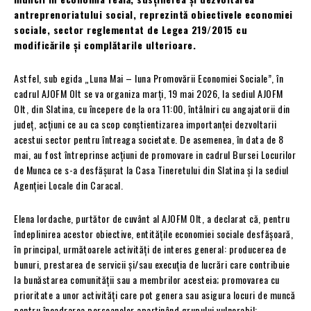
antreprenoriatului social, reprezintă obiectivele economiei
sociale, sector reglementat de Legea 219/2015 cu
modificările și complătarile ulterioare.
Astfel, sub egida „Luna Mai – luna Promovării Economiei Sociale”, în
cadrul AJOFM Olt se va organiza marți, 19 mai 2026, la sediul AJOFM
Olt, din Slatina, cu începere de la ora 11:00, întâlniri cu angajatorii din
județ, acțiuni ce au ca scop conștientizarea importanței dezvoltarii
acestui sector pentru întreaga societate. De asemenea, în data de 8
mai, au fost întreprinse acțiuni de promovare in cadrul Bursei Locurilor
de Munca ce s-a desfășurat la Casa Tineretului din Slatina și la sediul
Agenției Locale din Caracal.
Elena Iordache, purtător de cuvânt al AJOFM Olt, a declarat că, pentru
îndeplinirea acestor obiective, entitățile economiei sociale desfășoară,
în principal, următoarele activități de interes general: producerea de
bunuri, prestarea de servicii și/sau execuția de lucrări care contribuie
la bunăstarea comunității sau a membrilor acesteia; promovarea cu
prioritate a unor activități care pot genera sau asigura locuri de muncă
pentru încadrarea persoanelor aparținând grupului vulnerabil;