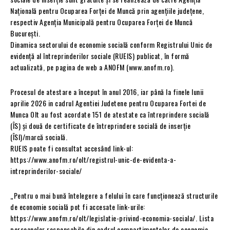
Națională pentru Ocuparea Forței de Muncă prin agențiile județene,
respectiv Agenția Municipală pentru Ocuparea Forței de Muncă
București.
Dinamica sectorului de economie socială conform Registrului Unic de
evidență al întreprinderilor sociale (RUEIS) publicat, în formă
actualizată, pe pagina de web a ANOFM (www.anofm.ro).
Procesul de atestare a început în anul 2016, iar până la finele lunii
aprilie 2026 in cadrul Agentiei Judetene pentru Ocuparea Fortei de
Munca Olt au fost acordate 151 de atestate ca întreprindere socială
(ÎS) și două de certificate de întreprindere socială de inserție
(ÎSI)/marcă socială.
RUEIS poate fi consultat accesând link-ul:
https://www.anofm.ro/olt/registrul-unic-de-evidenta-a-
intreprinderilor-sociale/
„Pentru o mai bună întelegere a felului în care funcționează structurile
de economie socială pot fi accesate link-urile:
https://www.anofm.ro/olt/legislatie-privind-economia-sociala/. Lista
persoanelor responsabile din cadrul compartimentelor de economie