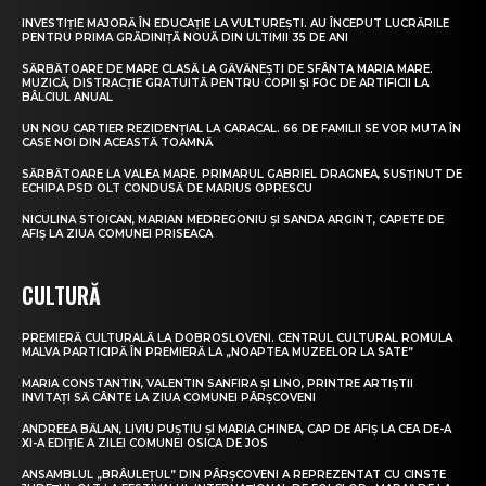
INVESTIȚIE MAJORĂ ÎN EDUCAȚIE LA VULTUREȘTI. AU ÎNCEPUT LUCRĂRILE
PENTRU PRIMA GRĂDINIȚĂ NOUĂ DIN ULTIMII 35 DE ANI
SĂRBĂTOARE DE MARE CLASĂ LA GĂVĂNEȘTI DE SFÂNTA MARIA MARE.
MUZICĂ, DISTRACȚIE GRATUITĂ PENTRU COPII ȘI FOC DE ARTIFICII LA
BÂLCIUL ANUAL
UN NOU CARTIER REZIDENȚIAL LA CARACAL. 66 DE FAMILII SE VOR MUTA ÎN
CASE NOI DIN ACEASTĂ TOAMNĂ
SĂRBĂTOARE LA VALEA MARE. PRIMARUL GABRIEL DRAGNEA, SUSȚINUT DE
ECHIPA PSD OLT CONDUSĂ DE MARIUS OPRESCU
NICULINA STOICAN, MARIAN MEDREGONIU ȘI SANDA ARGINT, CAPETE DE
AFIȘ LA ZIUA COMUNEI PRISEACA
CULTURĂ
PREMIERĂ CULTURALĂ LA DOBROSLOVENI. CENTRUL CULTURAL ROMULA
MALVA PARTICIPĂ ÎN PREMIERĂ LA „NOAPTEA MUZEELOR LA SATE”
MARIA CONSTANTIN, VALENTIN SANFIRA ȘI LINO, PRINTRE ARTIȘTII
INVITAȚI SĂ CÂNTE LA ZIUA COMUNEI PÂRȘCOVENI
ANDREEA BĂLAN, LIVIU PUȘTIU ȘI MARIA GHINEA, CAP DE AFIȘ LA CEA DE-A
XI-A EDIȚIE A ZILEI COMUNEI OSICA DE JOS
ANSAMBLUL „BRÂULEȚUL” DIN PÂRȘCOVENI A REPREZENTAT CU CINSTE