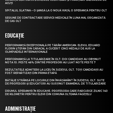
ACUȚI
SPITALUL SLATINA – O ȘANSĂ LA O NOUĂ VIAȚĂ, O SPERANȚĂ PENTRU OLT
SESIUNE DE CONTRACTARE SERVICII MEDICALE ÎN LUNA MAI, ORGANIZATĂ
DE CAS OLT
EDUCAȚIE
PERFORMANȚĂ EXCEPȚIONALĂ PE TĂRÂM AMERICAN. ELEVUL EDUARD
FLORIN ȘTEFAN DIN CARACAL A CUCERIT CINCI MEDALII DE AUR LA
OLIMPIADELE INTERNAȚIONALE
PERFORMANȚĂ LA TITULARIZARE ÎN OLT: DOI CANDIDAȚI AU OBȚINUT
NOTA 10. PESTE 46% DINTRE PROFESORI AU LUAT NOTE PESTE 7
REZULTATELE ADMITERII LA LICEU ÎN JUDEȚUL OLT. TOȚI CANDIDAȚII AU
FOST REPARTIZAȚI DIN PRIMA ETAPĂ
BĂTĂLIE STRÂNSĂ PE LOCURILE DIN ÎNVĂȚĂMÂNT ÎN JUDEȚUL OLT. SUTE
DE PROFESORI ȘI EDUCATORI AU SUSȚINUT EXAMENUL DE TITULARIZARE
DRUMUL SPERANȚEI ÎN EDUCAȚIE. PROFESORA CARE PARCURGE ZILNIC 140
DE KILOMETRI PENTRU ELEVII DIN COMUNA OLTEANĂ FĂGEȚELU
ADMINISTRAȚIE