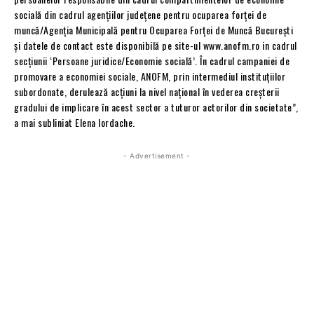
socială din cadrul agențiilor județene pentru ocuparea forței de
muncă/Agenția Municipală pentru Ocuparea Forței de Muncă București
și datele de contact este disponibilă pe site-ul www.anofm.ro in cadrul
secțiunii ‘Persoane juridice/Economie socială’. În cadrul campaniei de
promovare a economiei sociale, ANOFM, prin intermediul instituţiilor
subordonate, derulează acţiuni la nivel naţional în vederea creșterii
gradului de implicare în acest sector a tuturor actorilor din societate”,
a mai subliniat Elena Iordache.
- Advertisement -