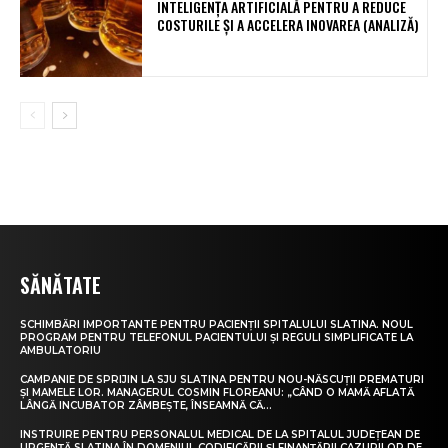
INTELIGENȚA ARTIFICIALĂ PENTRU A REDUCE
COSTURILE ȘI A ACCELERA INOVAREA (ANALIZĂ)
SĂNĂTATE
SCHIMBĂRI IMPORTANTE PENTRU PACIENȚII SPITALULUI SLATINA. NOUL
PROGRAM PENTRU TELEFONUL PACIENTULUI ȘI REGULI SIMPLIFICATE LA
AMBULATORIU
CAMPANIE DE SPRIJIN LA SJU SLATINA PENTRU NOU-NĂSCUȚII PREMATURI
ȘI MAMELE LOR. MANAGERUL COSMIN FLOREANU: „CÂND O MAMĂ AFLATĂ
LÂNGĂ INCUBATOR ZÂMBEȘTE, ÎNSEAMNĂ CĂ...
INSTRUIRE PENTRU PERSONALUL MEDICAL DE LA SPITALUL JUDEȚEAN DE
URGENȚĂ SLATINA ÎN DOMENIUL CODIFICĂRII ȘI FINANȚĂRII CAZURILOR DE