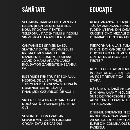
SĂNĂTATE
EDUCAȚIE
SCHIMBĂRI IMPORTANTE PENTRU
PERFORMANȚĂ EXCEPȚIO
PACIENȚII SPITALULUI SLATINA.
TĂRÂM AMERICAN. ELEV
NOUL PROGRAM PENTRU
FLORIN ȘTEFAN DIN CARA
TELEFONUL PACIENTULUI ȘI REGULI
CUCERIT CINCI MEDALII D
SIMPLIFICATE LA AMBULATORIU
OLIMPIADELE INTERNAȚI
CAMPANIE DE SPRIJIN LA SJU
PERFORMANȚĂ LA TITUL
SLATINA PENTRU NOU-NĂSCUȚII
ÎN OLT: DOI CANDIDAȚI A
PREMATURI ȘI MAMELE LOR.
OBȚINUT NOTA 10. PEST
MANAGERUL COSMIN FLOREANU:
DINTRE PROFESORI AU 
„CÂND O MAMĂ AFLATĂ LÂNGĂ
PESTE 7
INCUBATOR ZÂMBEȘTE, ÎNSEAMNĂ
CĂ...
REZULTATELE ADMITERII 
ÎN JUDEȚUL OLT. TOȚI CA
INSTRUIRE PENTRU PERSONALUL
AU FOST REPARTIZAȚI D
MEDICAL DE LA SPITALUL
ETAPĂ
JUDEȚEAN DE URGENȚĂ SLATINA ÎN
DOMENIUL CODIFICĂRII ȘI
BĂTĂLIE STRÂNSĂ PE LO
FINANȚĂRII CAZURILOR DE ACUȚI
DIN ÎNVĂȚĂMÂNT ÎN JUDE
SUTE DE PROFESORI ȘI 
SPITALUL SLATINA – O ȘANSĂ LA O
AU SUSȚINUT EXAMENUL 
NOUĂ VIAȚĂ, O SPERANȚĂ PENTRU
TITULARIZARE
OLT
DRUMUL SPERANȚEI ÎN E
SESIUNE DE CONTRACTARE
PROFESORA CARE PARC
SERVICII MEDICALE ÎN LUNA MAI,
ZILNIC 140 DE KILOMETR
ORGANIZATĂ DE CAS OLT
ELEVII DIN COMUNA OLT
FĂGEȚELU