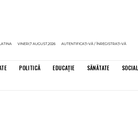
LATINA
VINERI,7 AUGUST,2026
AUTENTIFICAȚI-VĂ / ÎNREGISTRAȚI-VĂ
ATE
POLITICĂ
EDUCAȚIE
SĂNĂTATE
SOCIA