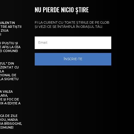
NU PIERDE NICIO ȘTIRE
FI LA CURENT CU TOATE ȘTIRILE DE PE GLOB
VALENTIN
ȘI VEZI CE SE ÎNTÂMPLĂ ÎN ORAȘUL TĂU.
NTRE ARTIȘTII
 ZIUA
I
U PUȘTIU ȘI
 AFIȘ LA CEA
LEI COMUNEI
ÎNSCRIE-TE
ȚUL” DIN
EZENTAT CU
 LA
ȚIONAL DE
LA SIGHETU
A VALEA
LARĂ,
E ȘI FOC DE
IX-A EDIȚIE A
Ă DE ZILE
IROU, MARIA
IA BÎRSOGHE,
 COMUNEI