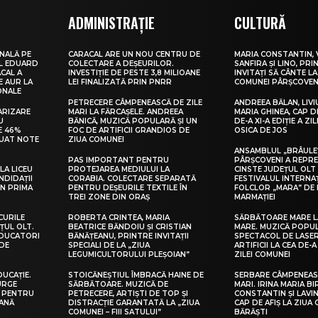
ADMINISTRAȚIE
CULTURĂ
NALĂ PE
CARACAL ARE UN NOU CENTRU DE
MARIA CONSTANTIN, 
UL EDUARD
COLECTARE A DEȘEURILOR.
SANFIRA ȘI LINO, PRI
CAL A
INVESTIȚIE DE PESTE 3,8 MILIOANE
INVITAȚI SĂ CÂNTE LA
E AUR LA
LEI FINALIZATĂ PRIN PNRR
COMUNEI PÂRȘCOVEN
ONALE
PETRECERE CÂMPENEASCĂ DE ZILE
ANDREEA BĂLAN, LIVI
ARIZARE
MARI LA FĂRCAȘELE. ANDREEA
MARIA GHINEA, CAP DE
U
BĂNICĂ, MUZICĂ POPULARĂ ȘI UN
DE-A XI-A EDIȚIE A ZI
E 46%
FOC DE ARTIFICII GRANDIOS DE
OSICA DE JOS
LUAT NOTE
ZIUA COMUNEI
ANSAMBLUL „BRÂULE
PAS IMPORTANT PENTRU
PÂRȘCOVENI A REPR
LA LICEU
PROTEJAREA MEDIULUI LA
CINSTE JUDEȚUL OLT
NDIDAȚII
CORABIA. COLECTARE SEPARATĂ
FESTIVALUL INTERNA
IN PRIMA
PENTRU DEȘEURILE TEXTILE ÎN
FOLCLOR „MARA” DE 
TREI ZONE DIN ORAȘ
MARMAȚIEI
CURILE
ROBERTA CRINTEA, MARIA
SĂRBĂTOARE MARE L
ȚUL OLT.
BEATRICE BĂNDOIU ȘI CRISTIAN
MARE. MUZICĂ POPU
EDUCATORI
BĂNĂȚEANU, PRINTRE INVITAȚII
SPECTACOL DE LASER
DE
SPECIALI DE LA „ZIUA
ARTIFICII LA CEA DE-A 
LEGUMICULTORULUI PLEȘOIAN”
ZILEI COMUNEI
DUCAȚIE.
STOICĂNEȘTIUL ÎMBRACĂ HAINE DE
SERBARE CÂMPENEASC
URGE
SĂRBĂTOARE. MUZICĂ DE
MARI. IRINA MARIA B
I PENTRU
PETRECERE, ARTIȘTI DE TOP ȘI
CONSTANTIN ȘI LAVIN
EANĂ
DISTRACȚIE GARANTATĂ LA „ZIUA
CAP DE AFIȘ LA ZIUA
COMUNEI – FIII SATULUI”
BĂRĂȘTI