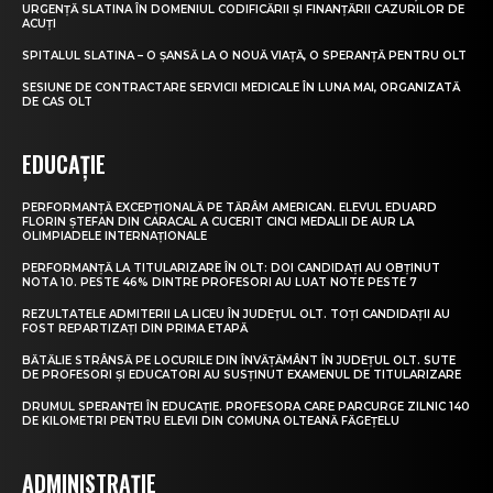
URGENȚĂ SLATINA ÎN DOMENIUL CODIFICĂRII ȘI FINANȚĂRII CAZURILOR DE
ACUȚI
SPITALUL SLATINA – O ȘANSĂ LA O NOUĂ VIAȚĂ, O SPERANȚĂ PENTRU OLT
SESIUNE DE CONTRACTARE SERVICII MEDICALE ÎN LUNA MAI, ORGANIZATĂ
DE CAS OLT
EDUCAȚIE
PERFORMANȚĂ EXCEPȚIONALĂ PE TĂRÂM AMERICAN. ELEVUL EDUARD
FLORIN ȘTEFAN DIN CARACAL A CUCERIT CINCI MEDALII DE AUR LA
OLIMPIADELE INTERNAȚIONALE
PERFORMANȚĂ LA TITULARIZARE ÎN OLT: DOI CANDIDAȚI AU OBȚINUT
NOTA 10. PESTE 46% DINTRE PROFESORI AU LUAT NOTE PESTE 7
REZULTATELE ADMITERII LA LICEU ÎN JUDEȚUL OLT. TOȚI CANDIDAȚII AU
FOST REPARTIZAȚI DIN PRIMA ETAPĂ
BĂTĂLIE STRÂNSĂ PE LOCURILE DIN ÎNVĂȚĂMÂNT ÎN JUDEȚUL OLT. SUTE
DE PROFESORI ȘI EDUCATORI AU SUSȚINUT EXAMENUL DE TITULARIZARE
DRUMUL SPERANȚEI ÎN EDUCAȚIE. PROFESORA CARE PARCURGE ZILNIC 140
DE KILOMETRI PENTRU ELEVII DIN COMUNA OLTEANĂ FĂGEȚELU
ADMINISTRAȚIE