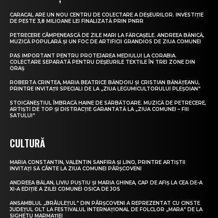
CARACAL ARE UN NOU CENTRU DE COLECTARE A DEȘEURILOR. INVESTIȚIE
DE PESTE 3,8 MILIOANE LEI FINALIZATĂ PRIN PNRR
PETRECERE CÂMPENEASCĂ DE ZILE MARI LA FĂRCAȘELE. ANDREEA BĂNICĂ,
MUZICĂ POPULARĂ ȘI UN FOC DE ARTIFICII GRANDIOS DE ZIUA COMUNEI
PAS IMPORTANT PENTRU PROTEJAREA MEDIULUI LA CORABIA.
COLECTARE SEPARATĂ PENTRU DEȘEURILE TEXTILE ÎN TREI ZONE DIN
ORAȘ
ROBERTA CRINTEA, MARIA BEATRICE BĂNDOIU ȘI CRISTIAN BĂNĂȚEANU,
PRINTRE INVITAȚII SPECIALI DE LA „ZIUA LEGUMICULTORULUI PLEȘOIAN”
STOICĂNEȘTIUL ÎMBRACĂ HAINE DE SĂRBĂTOARE. MUZICĂ DE PETRECERE,
ARTIȘTI DE TOP ȘI DISTRACȚIE GARANTATĂ LA „ZIUA COMUNEI – FIII
SATULUI”
CULTURĂ
MARIA CONSTANTIN, VALENTIN SANFIRA ȘI LINO, PRINTRE ARTIȘTII
INVITAȚI SĂ CÂNTE LA ZIUA COMUNEI PÂRȘCOVENI
ANDREEA BĂLAN, LIVIU PUȘTIU ȘI MARIA GHINEA, CAP DE AFIȘ LA CEA DE-A
XI-A EDIȚIE A ZILEI COMUNEI OSICA DE JOS
ANSAMBLUL „BRÂULEȚUL” DIN PÂRȘCOVENI A REPREZENTAT CU CINSTE
JUDEȚUL OLT LA FESTIVALUL INTERNAȚIONAL DE FOLCLOR „MARA” DE LA
SIGHETU MARMAȚIEI