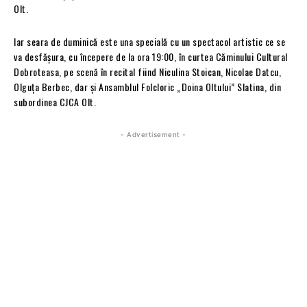
Olt.
Iar seara de duminică este una specială cu un spectacol artistic ce se
va desfășura, cu începere de la ora 19:00, în curtea Căminului Cultural
Dobroteasa, pe scenă în recital fiind Niculina Stoican, Nicolae Datcu,
Olguța Berbec, dar și Ansamblul Folcloric „Doina Oltului” Slatina, din
subordinea CJCA Olt.
- Advertisement -