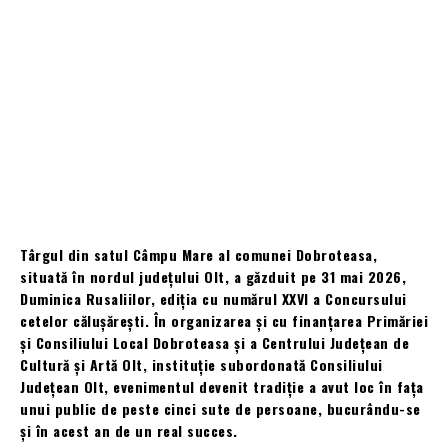
Târgul din satul Câmpu Mare al comunei Dobroteasa,
situată în nordul județului Olt, a găzduit pe 31 mai 2026,
Duminica Rusaliilor, ediția cu numărul XXVI a Concursului
cetelor călușărești. În organizarea și cu finanțarea Primăriei
și Consiliului Local Dobroteasa și a Centrului Județean de
Cultură și Artă Olt, instituție subordonată Consiliului
Județean Olt, evenimentul devenit tradiție a avut loc în fața
unui public de peste cinci sute de persoane, bucurându-se
și în acest an de un real succes.