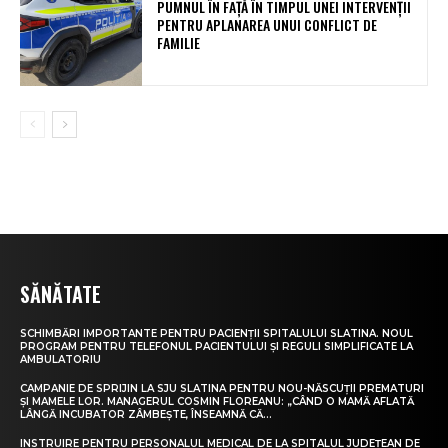
PUMNUL ÎN FAȚĂ ÎN TIMPUL UNEI INTERVENȚII
PENTRU APLANAREA UNUI CONFLICT DE
FAMILIE
SĂNĂTATE
SCHIMBĂRI IMPORTANTE PENTRU PACIENȚII SPITALULUI SLATINA. NOUL
PROGRAM PENTRU TELEFONUL PACIENTULUI ȘI REGULI SIMPLIFICATE LA
AMBULATORIU
CAMPANIE DE SPRIJIN LA SJU SLATINA PENTRU NOU-NĂSCUȚII PREMATURI
ȘI MAMELE LOR. MANAGERUL COSMIN FLOREANU: „CÂND O MAMĂ AFLATĂ
LÂNGĂ INCUBATOR ZÂMBEȘTE, ÎNSEAMNĂ CĂ...
INSTRUIRE PENTRU PERSONALUL MEDICAL DE LA SPITALUL JUDEȚEAN DE