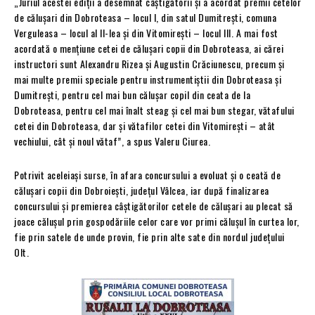
„Juriul acestei ediții a desemnat câștigătorii și a acordat premii cetelor
de călușari din Dobroteasa – locul I, din satul Dumitrești, comuna
Verguleasa – locul al II-lea și din Vitomirești – locul III. A mai fost
acordată o mențiune cetei de călușari copii din Dobroteasa, ai cărei
instructori sunt Alexandru Rizea și Augustin Crăciunescu, precum și
mai multe premii speciale pentru instrumentiștii din Dobroteasa și
Dumitrești, pentru cel mai bun călușar copil din ceata de la
Dobroteasa, pentru cel mai înalt steag și cel mai bun stegar, vătafului
cetei din Dobroteasa, dar și vătafilor cetei din Vitomirești – atât
vechiului, cât și noul vătaf”, a spus Valeru Ciurea.
Potrivit aceleiași surse, în afara concursului a evoluat și o ceată de
călușari copii din Dobroiești, județul Vâlcea, iar după finalizarea
concursului și premierea câștigătorilor cetele de călușari au plecat să
joace călușul prin gospodăriile celor care vor primi călușul în curtea lor,
fie prin satele de unde provin, fie prin alte sate din nordul județului
Olt.