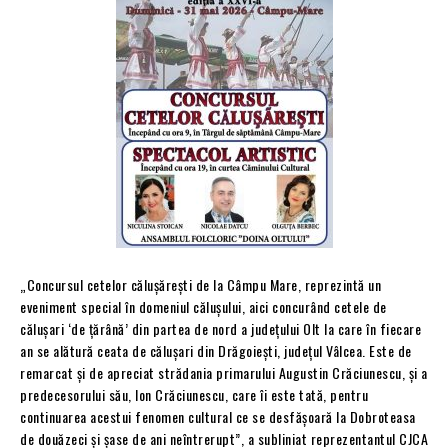
„Concursul cetelor călușărești de la Câmpu Mare, reprezintă un
eveniment special în domeniul călușului, aici concurând cetele de
călușari ‘de țărână’ din partea de nord a județului Olt la care în fiecare
an se alătură ceata de călușari din Drăgoiești, județul Vâlcea. Este de
remarcat și de apreciat strădania primarului Augustin Crăciunescu, și a
predecesorului său, Ion Crăciunescu, care îi este tată, pentru
continuarea acestui fenomen cultural ce se desfășoară la Dobroteasa
de douăzeci și șase de ani neîntrerupt”, a subliniat reprezentantul CJCA