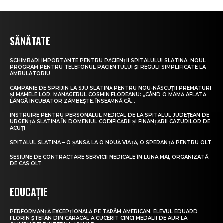
SĂNĂTATE
SCHIMBĂRI IMPORTANTE PENTRU PACIENȚII SPITALULUI SLATINA. NOUL
PROGRAM PENTRU TELEFONUL PACIENTULUI ȘI REGULI SIMPLIFICATE LA
AMBULATORIU
CAMPANIE DE SPRIJIN LA SJU SLATINA PENTRU NOU-NĂSCUȚII PREMATURI
ȘI MAMELE LOR. MANAGERUL COSMIN FLOREANU: „CÂND O MAMĂ AFLATĂ
LÂNGĂ INCUBATOR ZÂMBEȘTE, ÎNSEAMNĂ CĂ...
INSTRUIRE PENTRU PERSONALUL MEDICAL DE LA SPITALUL JUDEȚEAN DE
URGENȚĂ SLATINA ÎN DOMENIUL CODIFICĂRII ȘI FINANȚĂRII CAZURILOR DE
ACUȚI
SPITALUL SLATINA – O ȘANSĂ LA O NOUĂ VIAȚĂ, O SPERANȚĂ PENTRU OLT
SESIUNE DE CONTRACTARE SERVICII MEDICALE ÎN LUNA MAI, ORGANIZATĂ
DE CAS OLT
EDUCAȚIE
PERFORMANȚĂ EXCEPȚIONALĂ PE TĂRÂM AMERICAN. ELEVUL EDUARD
FLORIN ȘTEFAN DIN CARACAL A CUCERIT CINCI MEDALII DE AUR LA