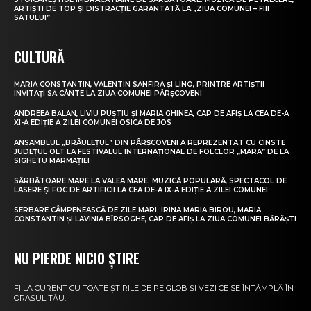
ARTIȘTI DE TOP ȘI DISTRACȚIE GARANTATĂ LA „ZIUA COMUNEI – FIII
SATULUI”
CULTURĂ
MARIA CONSTANTIN, VALENTIN SANFIRA ȘI LINO, PRINTRE ARTIȘTII
INVITAȚI SĂ CÂNTE LA ZIUA COMUNEI PÂRȘCOVENI
ANDREEA BĂLAN, LIVIU PUȘTIU ȘI MARIA GHINEA, CAP DE AFIȘ LA CEA DE-A
XI-A EDIȚIE A ZILEI COMUNEI OSICA DE JOS
ANSAMBLUL „BRÂULEȚUL” DIN PÂRȘCOVENI A REPREZENTAT CU CINSTE
JUDEȚUL OLT LA FESTIVALUL INTERNAȚIONAL DE FOLCLOR „MARA” DE LA
SIGHETU MARMAȚIEI
SĂRBĂTOARE MARE LA VALEA MARE. MUZICĂ POPULARĂ, SPECTACOL DE
LASERE ȘI FOC DE ARTIFICII LA CEA DE-A IX-A EDIȚIE A ZILEI COMUNEI
SERBARE CÂMPENEASCĂ DE ZILE MARI. IRINA MARIA BIROU, MARIA
CONSTANTIN ȘI LAVINIA BÎRSOGHE, CAP DE AFIȘ LA ZIUA COMUNEI BĂRĂȘTI
NU PIERDE NICIO ȘTIRE
FI LA CURENT CU TOATE ȘTIRILE DE PE GLOB ȘI VEZI CE SE ÎNTÂMPLĂ ÎN
ORAȘUL TĂU.