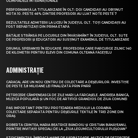
OLIMPIADELE INTERNAȚIONALE
PERFORMANȚĂ LA TITULARIZARE ÎN OLT: DOI CANDIDAȚI AU OBȚINUT
NOTA 10. PESTE 46% DINTRE PROFESORI AU LUAT NOTE PESTE 7
REZULTATELE ADMITERII LA LICEU ÎN JUDEȚUL OLT. TOȚI CANDIDAȚII AU
FOST REPARTIZAȚI DIN PRIMA ETAPĂ
BĂTĂLIE STRÂNSĂ PE LOCURILE DIN ÎNVĂȚĂMÂNT ÎN JUDEȚUL OLT. SUTE
DE PROFESORI ȘI EDUCATORI AU SUSȚINUT EXAMENUL DE TITULARIZARE
DRUMUL SPERANȚEI ÎN EDUCAȚIE. PROFESORA CARE PARCURGE ZILNIC 140
DE KILOMETRI PENTRU ELEVII DIN COMUNA OLTEANĂ FĂGEȚELU
ADMINISTRAȚIE
CARACAL ARE UN NOU CENTRU DE COLECTARE A DEȘEURILOR. INVESTIȚIE
DE PESTE 3,8 MILIOANE LEI FINALIZATĂ PRIN PNRR
PETRECERE CÂMPENEASCĂ DE ZILE MARI LA FĂRCAȘELE. ANDREEA BĂNICĂ,
MUZICĂ POPULARĂ ȘI UN FOC DE ARTIFICII GRANDIOS DE ZIUA COMUNEI
PAS IMPORTANT PENTRU PROTEJAREA MEDIULUI LA CORABIA.
COLECTARE SEPARATĂ PENTRU DEȘEURILE TEXTILE ÎN TREI ZONE DIN
ORAȘ
ROBERTA CRINTEA, MARIA BEATRICE BĂNDOIU ȘI CRISTIAN BĂNĂȚEANU,
PRINTRE INVITAȚII SPECIALI DE LA „ZIUA LEGUMICULTORULUI PLEȘOIAN”
STOICĂNEȘTIUL ÎMBRACĂ HAINE DE SĂRBĂTOARE. MUZICĂ DE PETRECERE,