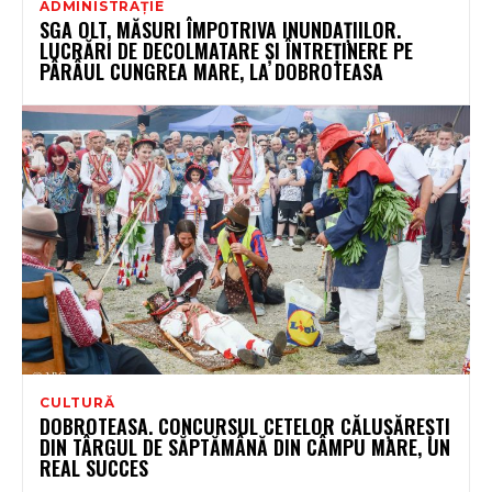
ADMINISTRAȚIE
SGA OLT, MĂSURI ÎMPOTRIVA INUNDAȚIILOR.
LUCRĂRI DE DECOLMATARE ȘI ÎNTREȚINERE PE
PÂRÂUL CUNGREA MARE, LA DOBROTEASA
CULTURĂ
DOBROTEASA. CONCURSUL CETELOR CĂLUȘĂREȘTI
DIN TÂRGUL DE SĂPTĂMÂNĂ DIN CÂMPU MARE, UN
REAL SUCCES