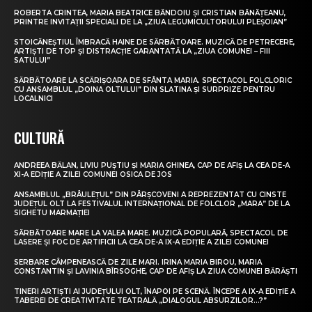
ROBERTA CRINTEA, MARIA BEATRICE BĂNDOIU ȘI CRISTIAN BĂNĂȚEANU,
PRINTRE INVITAȚII SPECIALI DE LA „ZIUA LEGUMICULTORULUI PLEȘOIAN”
STOICĂNEȘTIUL ÎMBRACĂ HAINE DE SĂRBĂTOARE. MUZICĂ DE PETRECERE,
ARTIȘTI DE TOP ȘI DISTRACȚIE GARANTATĂ LA „ZIUA COMUNEI – FIII
SATULUI”
SĂRBĂTOARE LA SCĂRIȘOARA DE SFÂNTA MARIA. SPECTACOL FOLCLORIC
CU ANSAMBLUL „DOINA OLTULUI” DIN SLATINA ȘI SURPRIZE PENTRU
LOCALNICI
CULTURĂ
ANDREEA BĂLAN, LIVIU PUȘTIU ȘI MARIA GHINEA, CAP DE AFIȘ LA CEA DE-A
XI-A EDIȚIE A ZILEI COMUNEI OSICA DE JOS
ANSAMBLUL „BRÂULEȚUL” DIN PÂRȘCOVENI A REPREZENTAT CU CINSTE
JUDEȚUL OLT LA FESTIVALUL INTERNAȚIONAL DE FOLCLOR „MARA” DE LA
SIGHETU MARMAȚIEI
SĂRBĂTOARE MARE LA VALEA MARE. MUZICĂ POPULARĂ, SPECTACOL DE
LASERE ȘI FOC DE ARTIFICII LA CEA DE-A IX-A EDIȚIE A ZILEI COMUNEI
SERBARE CÂMPENEASCĂ DE ZILE MARI. IRINA MARIA BIROU, MARIA
CONSTANTIN ȘI LAVINIA BÎRSOGHE, CAP DE AFIȘ LA ZIUA COMUNEI BĂRĂȘTI
TINERI ARTIȘTI AI JUDEȚULUI OLT, ÎNAPOI PE SCENĂ. ÎNCEPE A IX-A EDIȚIE A
TABEREI DE CREATIVITATE TEATRALĂ „DIALOGUL ABSURZILOR…?”