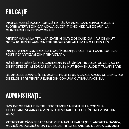
EDUCAȚIE
PERFORMANȚĂ EXCEPȚIONALĂ PE TĂRÂM AMERICAN. ELEVUL EDUARD
FLORIN ȘTEFAN DIN CARACAL A CUCERIT CINCI MEDALII DE AUR LA
OLIMPIADELE INTERNAȚIONALE
PERFORMANȚĂ LA TITULARIZARE ÎN OLT: DOI CANDIDAȚI AU OBȚINUT
NOTA 10. PESTE 46% DINTRE PROFESORI AU LUAT NOTE PESTE 7
REZULTATELE ADMITERII LA LICEU ÎN JUDEȚUL OLT. TOȚI CANDIDAȚII AU
FOST REPARTIZAȚI DIN PRIMA ETAPĂ
BĂTĂLIE STRÂNSĂ PE LOCURILE DIN ÎNVĂȚĂMÂNT ÎN JUDEȚUL OLT. SUTE
DE PROFESORI ȘI EDUCATORI AU SUSȚINUT EXAMENUL DE TITULARIZARE
DRUMUL SPERANȚEI ÎN EDUCAȚIE. PROFESORA CARE PARCURGE ZILNIC 140
DE KILOMETRI PENTRU ELEVII DIN COMUNA OLTEANĂ FĂGEȚELU
ADMINISTRAȚIE
PAS IMPORTANT PENTRU PROTEJAREA MEDIULUI LA CORABIA.
COLECTARE SEPARATĂ PENTRU DEȘEURILE TEXTILE ÎN TREI ZONE DIN
ORAȘ
PETRECERE CÂMPENEASCĂ DE ZILE MARI LA FĂRCAȘELE. ANDREEA BĂNICĂ,
MUZICĂ POPULARĂ ȘI UN FOC DE ARTIFICII GRANDIOS DE ZIUA COMUNEI