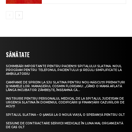
SĂNĂTATE
SCHIMBĂRI IMPORTANTE PENTRU PACIENȚII SPITALULUI SLATINA. NOUL
PROGRAM PENTRU TELEFONUL PACIENTULUI ȘI REGULI SIMPLIFICATE LA
AMBULATORIU
CAMPANIE DE SPRIJIN LA SJU SLATINA PENTRU NOU-NĂSCUȚII PREMATURI
ȘI MAMELE LOR. MANAGERUL COSMIN FLOREANU: „CÂND O MAMĂ AFLATĂ
LÂNGĂ INCUBATOR ZÂMBEȘTE, ÎNSEAMNĂ CĂ...
INSTRUIRE PENTRU PERSONALUL MEDICAL DE LA SPITALUL JUDEȚEAN DE
URGENȚĂ SLATINA ÎN DOMENIUL CODIFICĂRII ȘI FINANȚĂRII CAZURILOR DE
ACUȚI
SPITALUL SLATINA – O ȘANSĂ LA O NOUĂ VIAȚĂ, O SPERANȚĂ PENTRU OLT
SESIUNE DE CONTRACTARE SERVICII MEDICALE ÎN LUNA MAI, ORGANIZATĂ
DE CAS OLT