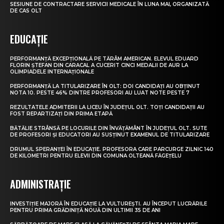
SESIUNE DE CONTRACTARE SERVICII MEDICALE ÎN LUNA MAI, ORGANIZATĂ
DE CAS OLT
EDUCAȚIE
PERFORMANȚĂ EXCEPȚIONALĂ PE TĂRÂM AMERICAN. ELEVUL EDUARD
FLORIN ȘTEFAN DIN CARACAL A CUCERIT CINCI MEDALII DE AUR LA
OLIMPIADELE INTERNAȚIONALE
PERFORMANȚĂ LA TITULARIZARE ÎN OLT: DOI CANDIDAȚI AU OBȚINUT
NOTA 10. PESTE 46% DINTRE PROFESORI AU LUAT NOTE PESTE 7
REZULTATELE ADMITERII LA LICEU ÎN JUDEȚUL OLT. TOȚI CANDIDAȚII AU
FOST REPARTIZAȚI DIN PRIMA ETAPĂ
BĂTĂLIE STRÂNSĂ PE LOCURILE DIN ÎNVĂȚĂMÂNT ÎN JUDEȚUL OLT. SUTE
DE PROFESORI ȘI EDUCATORI AU SUSȚINUT EXAMENUL DE TITULARIZARE
DRUMUL SPERANȚEI ÎN EDUCAȚIE. PROFESORA CARE PARCURGE ZILNIC 140
DE KILOMETRI PENTRU ELEVII DIN COMUNA OLTEANĂ FĂGEȚELU
ADMINISTRAȚIE
INVESTIȚIE MAJORĂ ÎN EDUCAȚIE LA VULTUREȘTI. AU ÎNCEPUT LUCRĂRILE
PENTRU PRIMA GRĂDINIȚĂ NOUĂ DIN ULTIMII 35 DE ANI