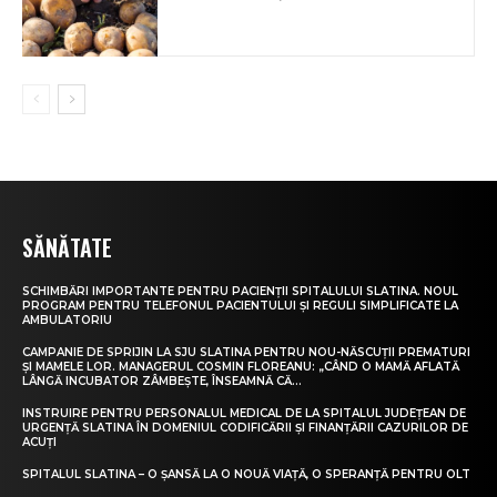
SĂNĂTATE
SCHIMBĂRI IMPORTANTE PENTRU PACIENȚII SPITALULUI SLATINA. NOUL
PROGRAM PENTRU TELEFONUL PACIENTULUI ȘI REGULI SIMPLIFICATE LA
AMBULATORIU
CAMPANIE DE SPRIJIN LA SJU SLATINA PENTRU NOU-NĂSCUȚII PREMATURI
ȘI MAMELE LOR. MANAGERUL COSMIN FLOREANU: „CÂND O MAMĂ AFLATĂ
LÂNGĂ INCUBATOR ZÂMBEȘTE, ÎNSEAMNĂ CĂ...
INSTRUIRE PENTRU PERSONALUL MEDICAL DE LA SPITALUL JUDEȚEAN DE
URGENȚĂ SLATINA ÎN DOMENIUL CODIFICĂRII ȘI FINANȚĂRII CAZURILOR DE
ACUȚI
SPITALUL SLATINA – O ȘANSĂ LA O NOUĂ VIAȚĂ, O SPERANȚĂ PENTRU OLT