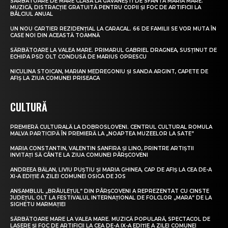
SĂRBĂTOARE DE MARE CLASĂ LA GĂVĂNEȘTI DE SFÂNTA MARIA MARE.
MUZICĂ, DISTRACȚIE GRATUITĂ PENTRU COPII ȘI FOC DE ARTIFICII LA
BÂLCIUL ANUAL
UN NOU CARTIER REZIDENȚIAL LA CARACAL. 66 DE FAMILII SE VOR MUTA ÎN
CASE NOI DIN ACEASTĂ TOAMNĂ
SĂRBĂTOARE LA VALEA MARE. PRIMARUL GABRIEL DRAGNEA, SUSȚINUT DE
ECHIPA PSD OLT CONDUSĂ DE MARIUS OPRESCU
NICULINA STOICAN, MARIAN MEDREGONIU ȘI SANDA ARGINT, CAPETE DE
AFIȘ LA ZIUA COMUNEI PRISEACA
CULTURĂ
PREMIERĂ CULTURALĂ LA DOBROSLOVENI. CENTRUL CULTURAL ROMULA
MALVA PARTICIPĂ ÎN PREMIERĂ LA „NOAPTEA MUZEELOR LA SATE”
MARIA CONSTANTIN, VALENTIN SANFIRA ȘI LINO, PRINTRE ARTIȘTII
INVITAȚI SĂ CÂNTE LA ZIUA COMUNEI PÂRȘCOVENI
ANDREEA BĂLAN, LIVIU PUȘTIU ȘI MARIA GHINEA, CAP DE AFIȘ LA CEA DE-A
XI-A EDIȚIE A ZILEI COMUNEI OSICA DE JOS
ANSAMBLUL „BRÂULEȚUL” DIN PÂRȘCOVENI A REPREZENTAT CU CINSTE
JUDEȚUL OLT LA FESTIVALUL INTERNAȚIONAL DE FOLCLOR „MARA” DE LA
SIGHETU MARMAȚIEI
SĂRBĂTOARE MARE LA VALEA MARE. MUZICĂ POPULARĂ, SPECTACOL DE
LASERE ȘI FOC DE ARTIFICII LA CEA DE-A IX-A EDIȚIE A ZILEI COMUNEI