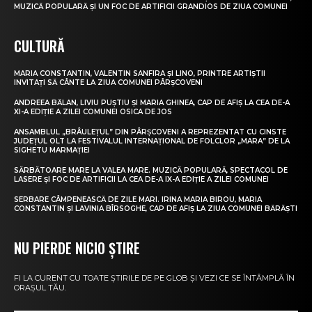
MUZICĂ POPULARĂ ȘI UN FOC DE ARTIFICII GRANDIOS DE ZIUA COMUNEI
CULTURĂ
MARIA CONSTANTIN, VALENTIN SANFIRA ȘI LINO, PRINTRE ARTIȘTII
INVITAȚI SĂ CÂNTE LA ZIUA COMUNEI PÂRȘCOVENI
ANDREEA BĂLAN, LIVIU PUȘTIU ȘI MARIA GHINEA, CAP DE AFIȘ LA CEA DE-A
XI-A EDIȚIE A ZILEI COMUNEI OSICA DE JOS
ANSAMBLUL „BRÂULEȚUL” DIN PÂRȘCOVENI A REPREZENTAT CU CINSTE
JUDEȚUL OLT LA FESTIVALUL INTERNAȚIONAL DE FOLCLOR „MARA” DE LA
SIGHETU MARMAȚIEI
SĂRBĂTOARE MARE LA VALEA MARE. MUZICĂ POPULARĂ, SPECTACOL DE
LASERE ȘI FOC DE ARTIFICII LA CEA DE-A IX-A EDIȚIE A ZILEI COMUNEI
SERBARE CÂMPENEASCĂ DE ZILE MARI. IRINA MARIA BIROU, MARIA
CONSTANTIN ȘI LAVINIA BÎRSOGHE, CAP DE AFIȘ LA ZIUA COMUNEI BĂRĂȘTI
NU PIERDE NICIO ȘTIRE
FI LA CURENT CU TOATE ȘTIRILE DE PE GLOB ȘI VEZI CE SE ÎNTÂMPLĂ ÎN
ORAȘUL TĂU.