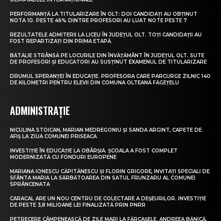
PERFORMANȚĂ LA TITULARIZARE ÎN OLT: DOI CANDIDAȚI AU OBȚINUT
NOTA 10. PESTE 46% DINTRE PROFESORI AU LUAT NOTE PESTE 7
REZULTATELE ADMITERII LA LICEU ÎN JUDEȚUL OLT. TOȚI CANDIDAȚII AU
FOST REPARTIZAȚI DIN PRIMA ETAPĂ
BĂTĂLIE STRÂNSĂ PE LOCURILE DIN ÎNVĂȚĂMÂNT ÎN JUDEȚUL OLT. SUTE
DE PROFESORI ȘI EDUCATORI AU SUSȚINUT EXAMENUL DE TITULARIZARE
DRUMUL SPERANȚEI ÎN EDUCAȚIE. PROFESORA CARE PARCURGE ZILNIC 140
DE KILOMETRI PENTRU ELEVII DIN COMUNA OLTEANĂ FĂGEȚELU
ADMINISTRAȚIE
NICULINA STOICAN, MARIAN MEDREGONIU ȘI SANDA ARGINT, CAPETE DE
AFIȘ LA ZIUA COMUNEI PRISEACA
INVESTIȚIE ÎN EDUCAȚIE LA OBÂRȘIA. ȘCOALA A FOST COMPLET
MODERNIZATĂ CU FONDURI EUROPENE
MARIANA IONESCU CĂPITĂNESCU ȘI FLORIN GRIGORE, INVITAȚI SPECIALI DE
SFÂNTA MARIA LA SĂRBĂTOAREA DIN SATUL FRUNZARU AL COMUNEI
SPRÂNCENATA
CARACAL ARE UN NOU CENTRU DE COLECTARE A DEȘEURILOR. INVESTIȚIE
DE PESTE 3,8 MILIOANE LEI FINALIZATĂ PRIN PNRR
PETRECERE CÂMPENEASCĂ DE ZILE MARI LA FĂRCAȘELE. ANDREEA BĂNICĂ,