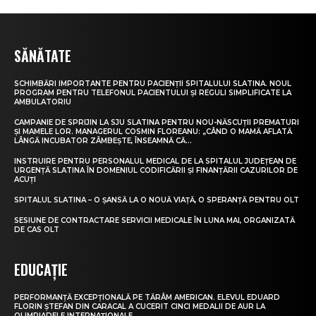
SĂNĂTATE
SCHIMBĂRI IMPORTANTE PENTRU PACIENȚII SPITALULUI SLATINA. NOUL
PROGRAM PENTRU TELEFONUL PACIENTULUI ȘI REGULI SIMPLIFICATE LA
AMBULATORIU
CAMPANIE DE SPRIJIN LA SJU SLATINA PENTRU NOU-NĂSCUȚII PREMATURI
ȘI MAMELE LOR. MANAGERUL COSMIN FLOREANU: „CÂND O MAMĂ AFLATĂ
LÂNGĂ INCUBATOR ZÂMBEȘTE, ÎNSEAMNĂ CĂ...
INSTRUIRE PENTRU PERSONALUL MEDICAL DE LA SPITALUL JUDEȚEAN DE
URGENȚĂ SLATINA ÎN DOMENIUL CODIFICĂRII ȘI FINANȚĂRII CAZURILOR DE
ACUȚI
SPITALUL SLATINA – O ȘANSĂ LA O NOUĂ VIAȚĂ, O SPERANȚĂ PENTRU OLT
SESIUNE DE CONTRACTARE SERVICII MEDICALE ÎN LUNA MAI, ORGANIZATĂ
DE CAS OLT
EDUCAȚIE
PERFORMANȚĂ EXCEPȚIONALĂ PE TĂRÂM AMERICAN. ELEVUL EDUARD
FLORIN ȘTEFAN DIN CARACAL A CUCERIT CINCI MEDALII DE AUR LA
OLIMPIADELE INTERNAȚIONALE