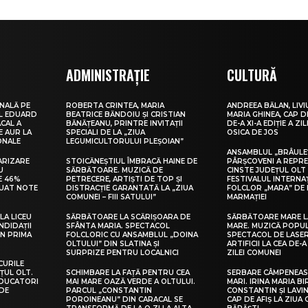
ADMINISTRAȚIE
CULTURĂ
NALĂ PE
ROBERTA CRINTEA, MARIA
ANDREEA BĂLAN, LIVI
UL EDUARD
BEATRICE BĂNDOIU ȘI CRISTIAN
MARIA GHINEA, CAP DE
CAL A
BĂNĂȚEANU, PRINTRE INVITAȚII
DE-A XI-A EDIȚIE A ZI
E AUR LA
SPECIALI DE LA „ZIUA
OSICA DE JOS
ONALE
LEGUMICULTORULUI PLEȘOIAN”
ANSAMBLUL „BRÂULE
ARIZARE
STOICĂNEȘTIUL ÎMBRACĂ HAINE DE
PÂRȘCOVENI A REPR
U
SĂRBĂTOARE. MUZICĂ DE
CINSTE JUDEȚUL OLT
E 46%
PETRECERE, ARTIȘTI DE TOP ȘI
FESTIVALUL INTERNA
LUAT NOTE
DISTRACȚIE GARANTATĂ LA „ZIUA
FOLCLOR „MARA” DE 
COMUNEI – FIII SATULUI”
MARMAȚIEI
LA LICEU
SĂRBĂTOARE LA SCĂRIȘOARA DE
SĂRBĂTOARE MARE L
NDIDAȚII
SFÂNTA MARIA. SPECTACOL
MARE. MUZICĂ POPU
IN PRIMA
FOLCLORIC CU ANSAMBLUL „DOINA
SPECTACOL DE LASER
OLTULUI” DIN SLATINA ȘI
ARTIFICII LA CEA DE-A 
SURPRIZE PENTRU LOCALNICI
ZILEI COMUNEI
CURILE
ȚUL OLT.
SCHIMBARE LA FAȚĂ PENTRU CEA
SERBARE CÂMPENEASC
EDUCATORI
MAI MARE OAZĂ VERDE A OLTULUI.
MARI. IRINA MARIA B
DE
PARCUL „CONSTANTIN
CONSTANTIN ȘI LAVIN
POROINEANU” DIN CARACAL SE
CAP DE AFIȘ LA ZIUA