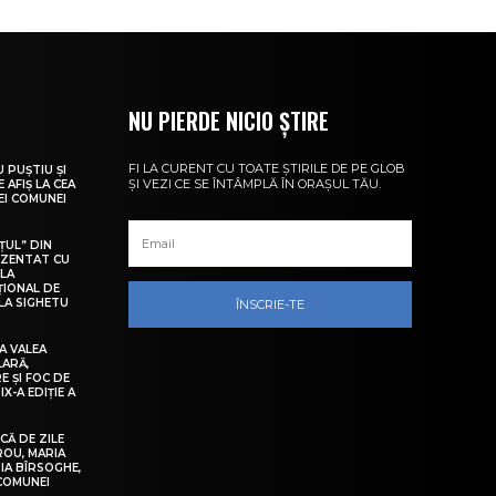
NU PIERDE NICIO ȘTIRE
FI LA CURENT CU TOATE ȘTIRILE DE PE GLOB
U PUȘTIU ȘI
ȘI VEZI CE SE ÎNTÂMPLĂ ÎN ORAȘUL TĂU.
 AFIȘ LA CEA
LEI COMUNEI
ȚUL” DIN
EZENTAT CU
 LA
ȚIONAL DE
LA SIGHETU
ÎNSCRIE-TE
A VALEA
LARĂ,
E ȘI FOC DE
IX-A EDIȚIE A
Ă DE ZILE
IROU, MARIA
IA BÎRSOGHE,
 COMUNEI