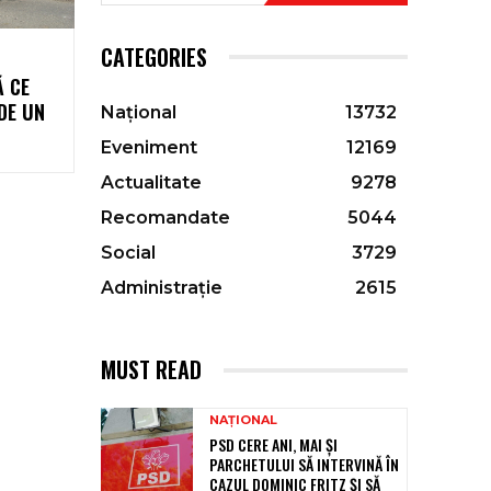
CATEGORIES
Ă CE
DE UN
Național
13732
Eveniment
12169
Actualitate
9278
Recomandate
5044
Social
3729
Administrație
2615
MUST READ
NAȚIONAL
PSD CERE ANI, MAI ȘI
PARCHETULUI SĂ INTERVINĂ ÎN
CAZUL DOMINIC FRITZ ȘI SĂ