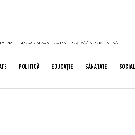
LATINA
JOI,6 AUGUST,2026
AUTENTIFICAȚI-VĂ / ÎNREGISTRAȚI-VĂ
ATE
POLITICĂ
EDUCAȚIE
SĂNĂTATE
SOCIA