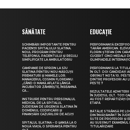
SĂNĂTATE
EDUCAȚIE
SCHIMBĂRI IMPORTANTE PENTRU
PERFORMANȚĂ EXCEPȚIO
PACIENȚII SPITALULUI SLATINA.
TĂRÂM AMERICAN. ELEV
NOUL PROGRAM PENTRU
FLORIN ȘTEFAN DIN CARA
TELEFONUL PACIENTULUI ȘI REGULI
CUCERIT CINCI MEDALII D
SIMPLIFICATE LA AMBULATORIU
OLIMPIADELE INTERNAȚI
CAMPANIE DE SPRIJIN LA SJU
PERFORMANȚĂ LA TITUL
SLATINA PENTRU NOU-NĂSCUȚII
ÎN OLT: DOI CANDIDAȚI A
PREMATURI ȘI MAMELE LOR.
OBȚINUT NOTA 10. PEST
MANAGERUL COSMIN FLOREANU:
DINTRE PROFESORI AU 
„CÂND O MAMĂ AFLATĂ LÂNGĂ
PESTE 7
INCUBATOR ZÂMBEȘTE, ÎNSEAMNĂ
CĂ...
REZULTATELE ADMITERII 
ÎN JUDEȚUL OLT. TOȚI CA
INSTRUIRE PENTRU PERSONALUL
AU FOST REPARTIZAȚI D
MEDICAL DE LA SPITALUL
ETAPĂ
JUDEȚEAN DE URGENȚĂ SLATINA ÎN
DOMENIUL CODIFICĂRII ȘI
BĂTĂLIE STRÂNSĂ PE LO
FINANȚĂRII CAZURILOR DE ACUȚI
DIN ÎNVĂȚĂMÂNT ÎN JUDE
SUTE DE PROFESORI ȘI 
SPITALUL SLATINA – O ȘANSĂ LA O
AU SUSȚINUT EXAMENUL 
NOUĂ VIAȚĂ, O SPERANȚĂ PENTRU
TITULARIZARE