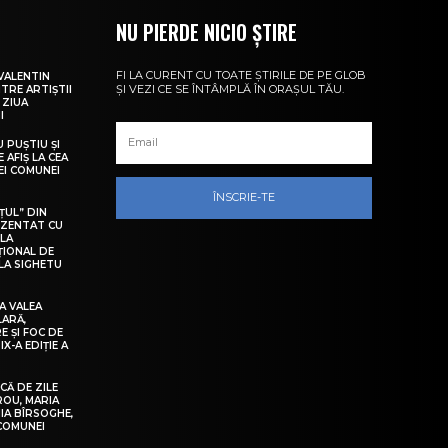
NU PIERDE NICIO ȘTIRE
FI LA CURENT CU TOATE ȘTIRILE DE PE GLOB
VALENTIN
ȘI VEZI CE SE ÎNTÂMPLĂ ÎN ORAȘUL TĂU.
NTRE ARTIȘTII
 ZIUA
I
U PUȘTIU ȘI
 AFIȘ LA CEA
LEI COMUNEI
ÎNSCRIE-TE
ȚUL” DIN
EZENTAT CU
 LA
ȚIONAL DE
LA SIGHETU
A VALEA
LARĂ,
E ȘI FOC DE
IX-A EDIȚIE A
Ă DE ZILE
IROU, MARIA
IA BÎRSOGHE,
 COMUNEI