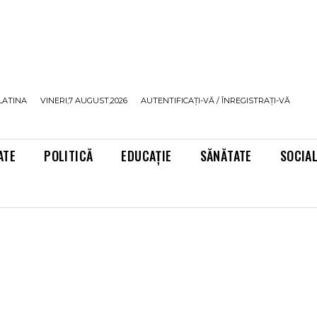
LATINA
VINERI,7 AUGUST,2026
AUTENTIFICAȚI-VĂ / ÎNREGISTRAȚI-VĂ
ATE
POLITICĂ
EDUCAȚIE
SĂNĂTATE
SOCIA