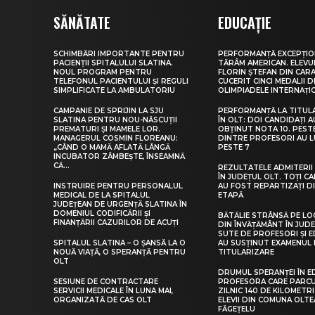
SĂNĂTATE
EDUCAȚIE
SCHIMBĂRI IMPORTANTE PENTRU
PERFORMANȚĂ EXCEPȚIO
PACIENȚII SPITALULUI SLATINA.
TĂRÂM AMERICAN. ELEV
NOUL PROGRAM PENTRU
FLORIN ȘTEFAN DIN CARA
TELEFONUL PACIENTULUI ȘI REGULI
CUCERIT CINCI MEDALII D
SIMPLIFICATE LA AMBULATORIU
OLIMPIADELE INTERNAȚI
CAMPANIE DE SPRIJIN LA SJU
PERFORMANȚĂ LA TITUL
SLATINA PENTRU NOU-NĂSCUȚII
ÎN OLT: DOI CANDIDAȚI A
PREMATURI ȘI MAMELE LOR.
OBȚINUT NOTA 10. PEST
MANAGERUL COSMIN FLOREANU:
DINTRE PROFESORI AU 
„CÂND O MAMĂ AFLATĂ LÂNGĂ
PESTE 7
INCUBATOR ZÂMBEȘTE, ÎNSEAMNĂ
CĂ...
REZULTATELE ADMITERII 
ÎN JUDEȚUL OLT. TOȚI CA
INSTRUIRE PENTRU PERSONALUL
AU FOST REPARTIZAȚI D
MEDICAL DE LA SPITALUL
ETAPĂ
JUDEȚEAN DE URGENȚĂ SLATINA ÎN
DOMENIUL CODIFICĂRII ȘI
BĂTĂLIE STRÂNSĂ PE LO
FINANȚĂRII CAZURILOR DE ACUȚI
DIN ÎNVĂȚĂMÂNT ÎN JUDE
SUTE DE PROFESORI ȘI 
SPITALUL SLATINA – O ȘANSĂ LA O
AU SUSȚINUT EXAMENUL 
NOUĂ VIAȚĂ, O SPERANȚĂ PENTRU
TITULARIZARE
OLT
DRUMUL SPERANȚEI ÎN E
SESIUNE DE CONTRACTARE
PROFESORA CARE PARC
SERVICII MEDICALE ÎN LUNA MAI,
ZILNIC 140 DE KILOMETR
ORGANIZATĂ DE CAS OLT
ELEVII DIN COMUNA OLT
FĂGEȚELU