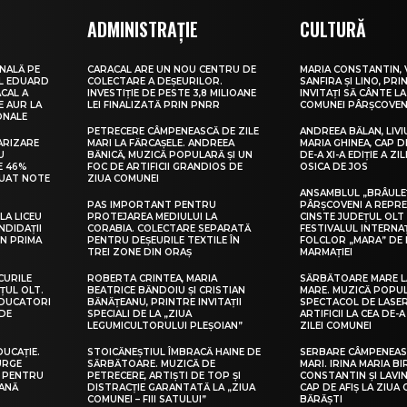
ADMINISTRAȚIE
CULTURĂ
NALĂ PE
CARACAL ARE UN NOU CENTRU DE
MARIA CONSTANTIN, 
UL EDUARD
COLECTARE A DEȘEURILOR.
SANFIRA ȘI LINO, PRI
CAL A
INVESTIȚIE DE PESTE 3,8 MILIOANE
INVITAȚI SĂ CÂNTE LA
E AUR LA
LEI FINALIZATĂ PRIN PNRR
COMUNEI PÂRȘCOVEN
ONALE
PETRECERE CÂMPENEASCĂ DE ZILE
ANDREEA BĂLAN, LIVI
ARIZARE
MARI LA FĂRCAȘELE. ANDREEA
MARIA GHINEA, CAP DE
U
BĂNICĂ, MUZICĂ POPULARĂ ȘI UN
DE-A XI-A EDIȚIE A ZI
E 46%
FOC DE ARTIFICII GRANDIOS DE
OSICA DE JOS
LUAT NOTE
ZIUA COMUNEI
ANSAMBLUL „BRÂULE
PAS IMPORTANT PENTRU
PÂRȘCOVENI A REPR
LA LICEU
PROTEJAREA MEDIULUI LA
CINSTE JUDEȚUL OLT
NDIDAȚII
CORABIA. COLECTARE SEPARATĂ
FESTIVALUL INTERNA
IN PRIMA
PENTRU DEȘEURILE TEXTILE ÎN
FOLCLOR „MARA” DE 
TREI ZONE DIN ORAȘ
MARMAȚIEI
CURILE
ROBERTA CRINTEA, MARIA
SĂRBĂTOARE MARE L
ȚUL OLT.
BEATRICE BĂNDOIU ȘI CRISTIAN
MARE. MUZICĂ POPU
EDUCATORI
BĂNĂȚEANU, PRINTRE INVITAȚII
SPECTACOL DE LASER
DE
SPECIALI DE LA „ZIUA
ARTIFICII LA CEA DE-A 
LEGUMICULTORULUI PLEȘOIAN”
ZILEI COMUNEI
DUCAȚIE.
STOICĂNEȘTIUL ÎMBRACĂ HAINE DE
SERBARE CÂMPENEASC
URGE
SĂRBĂTOARE. MUZICĂ DE
MARI. IRINA MARIA B
I PENTRU
PETRECERE, ARTIȘTI DE TOP ȘI
CONSTANTIN ȘI LAVIN
EANĂ
DISTRACȚIE GARANTATĂ LA „ZIUA
CAP DE AFIȘ LA ZIUA
COMUNEI – FIII SATULUI”
BĂRĂȘTI