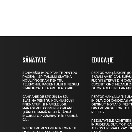
SĂNĂTATE
EDUCAȚIE
SCHIMBĂRI IMPORTANTE PENTRU
PERFORMANȚĂ EXCEPȚIO
PACIENȚII SPITALULUI SLATINA.
TĂRÂM AMERICAN. ELEV
NOUL PROGRAM PENTRU
FLORIN ȘTEFAN DIN CARA
TELEFONUL PACIENTULUI ȘI REGULI
CUCERIT CINCI MEDALII D
SIMPLIFICATE LA AMBULATORIU
OLIMPIADELE INTERNAȚI
CAMPANIE DE SPRIJIN LA SJU
PERFORMANȚĂ LA TITUL
SLATINA PENTRU NOU-NĂSCUȚII
ÎN OLT: DOI CANDIDAȚI A
PREMATURI ȘI MAMELE LOR.
OBȚINUT NOTA 10. PEST
MANAGERUL COSMIN FLOREANU:
DINTRE PROFESORI AU 
„CÂND O MAMĂ AFLATĂ LÂNGĂ
PESTE 7
INCUBATOR ZÂMBEȘTE, ÎNSEAMNĂ
CĂ...
REZULTATELE ADMITERII 
ÎN JUDEȚUL OLT. TOȚI CA
INSTRUIRE PENTRU PERSONALUL
AU FOST REPARTIZAȚI D