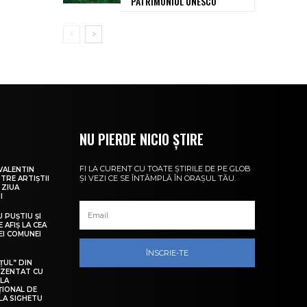
PATRIMONIUL UNESCO
NU PIERDE NICIO ȘTIRE
FI LA CURENT CU TOATE ȘTIRILE DE PE GLOB
VALENTIN
ȘI VEZI CE SE ÎNTÂMPLĂ ÎN ORAȘUL TĂU.
NTRE ARTIȘTII
 ZIUA
I
U PUȘTIU ȘI
 AFIȘ LA CEA
LEI COMUNEI
ÎNSCRIE-TE
ȚUL” DIN
EZENTAT CU
 LA
ȚIONAL DE
LA SIGHETU