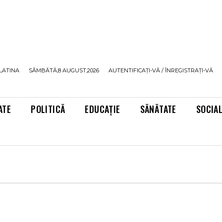
LATINA
SÂMBĂTĂ,8 AUGUST,2026
AUTENTIFICAȚI-VĂ / ÎNREGISTRAȚI-VĂ
ATE
POLITICĂ
EDUCAȚIE
SĂNĂTATE
SOCIA