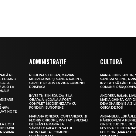
ADMINISTRAȚIE
CULTURĂ
NALĂ PE
NICULINA STOICAN, MARIAN
MARIA CONSTANTIN, 
UL EDUARD
MEDREGONIU ȘI SANDA ARGINT,
SANFIRA ȘI LINO, PRI
CAL A
CAPETE DE AFIȘ LA ZIUA COMUNEI
INVITAȚI SĂ CÂNTE LA
E AUR LA
PRISEACA
COMUNEI PÂRȘCOVEN
ONALE
INVESTIȚIE ÎN EDUCAȚIE LA
ANDREEA BĂLAN, LIVI
ARIZARE
OBÂRȘIA. ȘCOALA A FOST
MARIA GHINEA, CAP DE
U
COMPLET MODERNIZATĂ CU
DE-A XI-A EDIȚIE A ZI
E 46%
FONDURI EUROPENE
OSICA DE JOS
LUAT NOTE
MARIANA IONESCU CĂPITĂNESCU ȘI
ANSAMBLUL „BRÂULE
FLORIN GRIGORE, INVITAȚI SPECIALI
PÂRȘCOVENI A REPR
LA LICEU
DE SFÂNTA MARIA LA
CINSTE JUDEȚUL OLT
NDIDAȚII
SĂRBĂTOAREA DIN SATUL
FESTIVALUL INTERNA
IN PRIMA
FRUNZARU AL COMUNEI
FOLCLOR „MARA” DE 