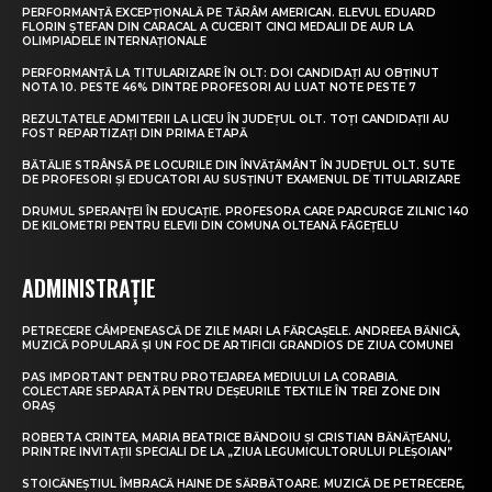
PERFORMANȚĂ EXCEPȚIONALĂ PE TĂRÂM AMERICAN. ELEVUL EDUARD
FLORIN ȘTEFAN DIN CARACAL A CUCERIT CINCI MEDALII DE AUR LA
OLIMPIADELE INTERNAȚIONALE
PERFORMANȚĂ LA TITULARIZARE ÎN OLT: DOI CANDIDAȚI AU OBȚINUT
NOTA 10. PESTE 46% DINTRE PROFESORI AU LUAT NOTE PESTE 7
REZULTATELE ADMITERII LA LICEU ÎN JUDEȚUL OLT. TOȚI CANDIDAȚII AU
FOST REPARTIZAȚI DIN PRIMA ETAPĂ
BĂTĂLIE STRÂNSĂ PE LOCURILE DIN ÎNVĂȚĂMÂNT ÎN JUDEȚUL OLT. SUTE
DE PROFESORI ȘI EDUCATORI AU SUSȚINUT EXAMENUL DE TITULARIZARE
DRUMUL SPERANȚEI ÎN EDUCAȚIE. PROFESORA CARE PARCURGE ZILNIC 140
DE KILOMETRI PENTRU ELEVII DIN COMUNA OLTEANĂ FĂGEȚELU
ADMINISTRAȚIE
PETRECERE CÂMPENEASCĂ DE ZILE MARI LA FĂRCAȘELE. ANDREEA BĂNICĂ,
MUZICĂ POPULARĂ ȘI UN FOC DE ARTIFICII GRANDIOS DE ZIUA COMUNEI
PAS IMPORTANT PENTRU PROTEJAREA MEDIULUI LA CORABIA.
COLECTARE SEPARATĂ PENTRU DEȘEURILE TEXTILE ÎN TREI ZONE DIN
ORAȘ
ROBERTA CRINTEA, MARIA BEATRICE BĂNDOIU ȘI CRISTIAN BĂNĂȚEANU,
PRINTRE INVITAȚII SPECIALI DE LA „ZIUA LEGUMICULTORULUI PLEȘOIAN”
STOICĂNEȘTIUL ÎMBRACĂ HAINE DE SĂRBĂTOARE. MUZICĂ DE PETRECERE,