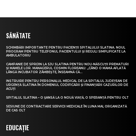
SĂNĂTATE
SCHIMBĂRI IMPORTANTE PENTRU PACIENȚII SPITALULUI SLATINA. NOUL
PROGRAM PENTRU TELEFONUL PACIENTULUI ȘI REGULI SIMPLIFICATE LA
AMBULATORIU
CAMPANIE DE SPRIJIN LA SJU SLATINA PENTRU NOU-NĂSCUȚII PREMATURI
ȘI MAMELE LOR. MANAGERUL COSMIN FLOREANU: „CÂND O MAMĂ AFLATĂ
LÂNGĂ INCUBATOR ZÂMBEȘTE, ÎNSEAMNĂ CĂ...
INSTRUIRE PENTRU PERSONALUL MEDICAL DE LA SPITALUL JUDEȚEAN DE
URGENȚĂ SLATINA ÎN DOMENIUL CODIFICĂRII ȘI FINANȚĂRII CAZURILOR DE
ACUȚI
SPITALUL SLATINA – O ȘANSĂ LA O NOUĂ VIAȚĂ, O SPERANȚĂ PENTRU OLT
SESIUNE DE CONTRACTARE SERVICII MEDICALE ÎN LUNA MAI, ORGANIZATĂ
DE CAS OLT
EDUCAȚIE