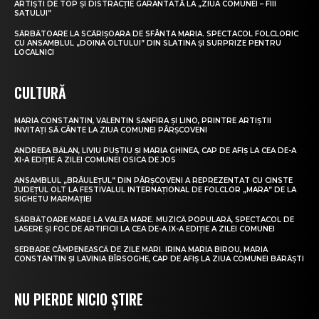
ARTIȘTI DE TOP ȘI DISTRACȚIE GARANTATĂ LA „ZIUA COMUNEI – FIII
SATULUI”
SĂRBĂTOARE LA SCĂRIȘOARA DE SFÂNTA MARIA. SPECTACOL FOLCLORIC
CU ANSAMBLUL „DOINA OLTULUI” DIN SLATINA ȘI SURPRIZE PENTRU
LOCALNICI
CULTURĂ
MARIA CONSTANTIN, VALENTIN SANFIRA ȘI LINO, PRINTRE ARTIȘTII
INVITAȚI SĂ CÂNTE LA ZIUA COMUNEI PÂRȘCOVENI
ANDREEA BĂLAN, LIVIU PUȘTIU ȘI MARIA GHINEA, CAP DE AFIȘ LA CEA DE-A
XI-A EDIȚIE A ZILEI COMUNEI OSICA DE JOS
ANSAMBLUL „BRÂULEȚUL” DIN PÂRȘCOVENI A REPREZENTAT CU CINSTE
JUDEȚUL OLT LA FESTIVALUL INTERNAȚIONAL DE FOLCLOR „MARA” DE LA
SIGHETU MARMAȚIEI
SĂRBĂTOARE MARE LA VALEA MARE. MUZICĂ POPULARĂ, SPECTACOL DE
LASERE ȘI FOC DE ARTIFICII LA CEA DE-A IX-A EDIȚIE A ZILEI COMUNEI
SERBARE CÂMPENEASCĂ DE ZILE MARI. IRINA MARIA BIROU, MARIA
CONSTANTIN ȘI LAVINIA BÎRSOGHE, CAP DE AFIȘ LA ZIUA COMUNEI BĂRĂȘTI
NU PIERDE NICIO ȘTIRE