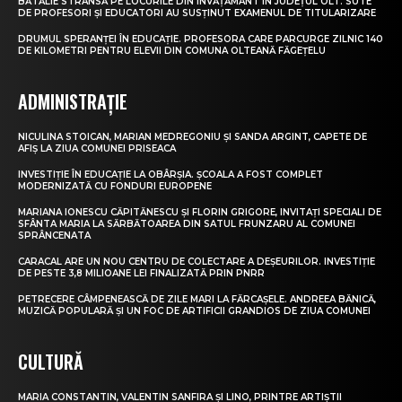
BĂTĂLIE STRÂNSĂ PE LOCURILE DIN ÎNVĂȚĂMÂNT ÎN JUDEȚUL OLT. SUTE
DE PROFESORI ȘI EDUCATORI AU SUSȚINUT EXAMENUL DE TITULARIZARE
DRUMUL SPERANȚEI ÎN EDUCAȚIE. PROFESORA CARE PARCURGE ZILNIC 140
DE KILOMETRI PENTRU ELEVII DIN COMUNA OLTEANĂ FĂGEȚELU
ADMINISTRAȚIE
NICULINA STOICAN, MARIAN MEDREGONIU ȘI SANDA ARGINT, CAPETE DE
AFIȘ LA ZIUA COMUNEI PRISEACA
INVESTIȚIE ÎN EDUCAȚIE LA OBÂRȘIA. ȘCOALA A FOST COMPLET
MODERNIZATĂ CU FONDURI EUROPENE
MARIANA IONESCU CĂPITĂNESCU ȘI FLORIN GRIGORE, INVITAȚI SPECIALI DE
SFÂNTA MARIA LA SĂRBĂTOAREA DIN SATUL FRUNZARU AL COMUNEI
SPRÂNCENATA
CARACAL ARE UN NOU CENTRU DE COLECTARE A DEȘEURILOR. INVESTIȚIE
DE PESTE 3,8 MILIOANE LEI FINALIZATĂ PRIN PNRR
PETRECERE CÂMPENEASCĂ DE ZILE MARI LA FĂRCAȘELE. ANDREEA BĂNICĂ,
MUZICĂ POPULARĂ ȘI UN FOC DE ARTIFICII GRANDIOS DE ZIUA COMUNEI
CULTURĂ
MARIA CONSTANTIN, VALENTIN SANFIRA ȘI LINO, PRINTRE ARTIȘTII