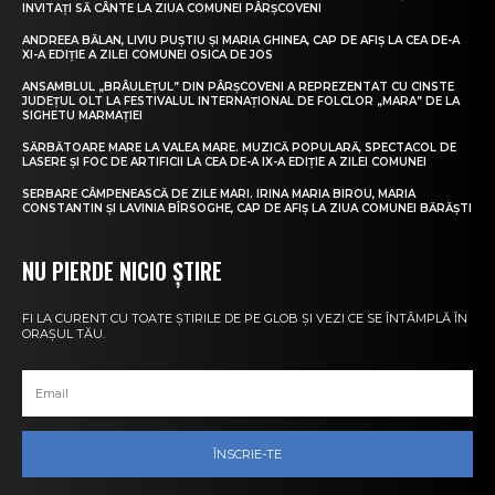
INVITAȚI SĂ CÂNTE LA ZIUA COMUNEI PÂRȘCOVENI
ANDREEA BĂLAN, LIVIU PUȘTIU ȘI MARIA GHINEA, CAP DE AFIȘ LA CEA DE-A
XI-A EDIȚIE A ZILEI COMUNEI OSICA DE JOS
ANSAMBLUL „BRÂULEȚUL” DIN PÂRȘCOVENI A REPREZENTAT CU CINSTE
JUDEȚUL OLT LA FESTIVALUL INTERNAȚIONAL DE FOLCLOR „MARA” DE LA
SIGHETU MARMAȚIEI
SĂRBĂTOARE MARE LA VALEA MARE. MUZICĂ POPULARĂ, SPECTACOL DE
LASERE ȘI FOC DE ARTIFICII LA CEA DE-A IX-A EDIȚIE A ZILEI COMUNEI
SERBARE CÂMPENEASCĂ DE ZILE MARI. IRINA MARIA BIROU, MARIA
CONSTANTIN ȘI LAVINIA BÎRSOGHE, CAP DE AFIȘ LA ZIUA COMUNEI BĂRĂȘTI
NU PIERDE NICIO ȘTIRE
FI LA CURENT CU TOATE ȘTIRILE DE PE GLOB ȘI VEZI CE SE ÎNTÂMPLĂ ÎN
ORAȘUL TĂU.
ÎNSCRIE-TE