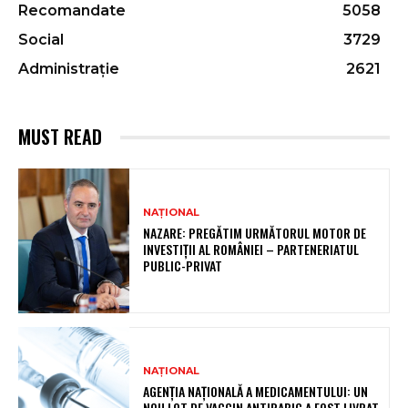
Recomandate
5058
Social
3729
Administrație
2621
MUST READ
NAȚIONAL
NAZARE: PREGĂTIM URMĂTORUL MOTOR DE
INVESTIȚII AL ROMÂNIEI – PARTENERIATUL
PUBLIC-PRIVAT
NAȚIONAL
AGENȚIA NAȚIONALĂ A MEDICAMENTULUI: UN
NOU LOT DE VACCIN ANTIRABIC A FOST LIVRAT