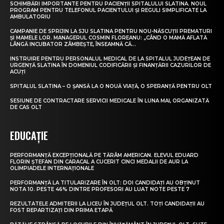
SCHIMBĂRI IMPORTANTE PENTRU PACIENȚII SPITALULUI SLATINA. NOUL
PROGRAM PENTRU TELEFONUL PACIENTULUI ȘI REGULI SIMPLIFICATE LA
AMBULATORIU
CAMPANIE DE SPRIJIN LA SJU SLATINA PENTRU NOU-NĂSCUȚII PREMATURI
ȘI MAMELE LOR. MANAGERUL COSMIN FLOREANU: „CÂND O MAMĂ AFLATĂ
LÂNGĂ INCUBATOR ZÂMBEȘTE, ÎNSEAMNĂ CĂ...
INSTRUIRE PENTRU PERSONALUL MEDICAL DE LA SPITALUL JUDEȚEAN DE
URGENȚĂ SLATINA ÎN DOMENIUL CODIFICĂRII ȘI FINANȚĂRII CAZURILOR DE
ACUȚI
SPITALUL SLATINA – O ȘANSĂ LA O NOUĂ VIAȚĂ, O SPERANȚĂ PENTRU OLT
SESIUNE DE CONTRACTARE SERVICII MEDICALE ÎN LUNA MAI, ORGANIZATĂ
DE CAS OLT
EDUCAȚIE
PERFORMANȚĂ EXCEPȚIONALĂ PE TĂRÂM AMERICAN. ELEVUL EDUARD
FLORIN ȘTEFAN DIN CARACAL A CUCERIT CINCI MEDALII DE AUR LA
OLIMPIADELE INTERNAȚIONALE
PERFORMANȚĂ LA TITULARIZARE ÎN OLT: DOI CANDIDAȚI AU OBȚINUT
NOTA 10. PESTE 46% DINTRE PROFESORI AU LUAT NOTE PESTE 7
REZULTATELE ADMITERII LA LICEU ÎN JUDEȚUL OLT. TOȚI CANDIDAȚII AU
FOST REPARTIZAȚI DIN PRIMA ETAPĂ