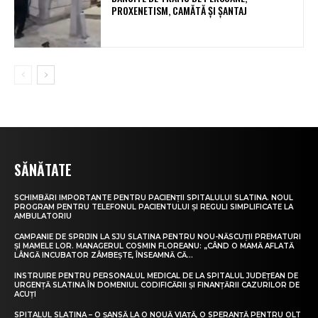
PROXENETISM, CAMĂTĂ ŞI ŞANTAJ
SĂNĂTATE
SCHIMBĂRI IMPORTANTE PENTRU PACIENȚII SPITALULUI SLATINA. NOUL
PROGRAM PENTRU TELEFONUL PACIENTULUI ȘI REGULI SIMPLIFICATE LA
AMBULATORIU
CAMPANIE DE SPRIJIN LA SJU SLATINA PENTRU NOU-NĂSCUȚII PREMATURI
ȘI MAMELE LOR. MANAGERUL COSMIN FLOREANU: „CÂND O MAMĂ AFLATĂ
LÂNGĂ INCUBATOR ZÂMBEȘTE, ÎNSEAMNĂ CĂ...
INSTRUIRE PENTRU PERSONALUL MEDICAL DE LA SPITALUL JUDEȚEAN DE
URGENȚĂ SLATINA ÎN DOMENIUL CODIFICĂRII ȘI FINANȚĂRII CAZURILOR DE
ACUȚI
SPITALUL SLATINA – O ȘANSĂ LA O NOUĂ VIAȚĂ, O SPERANȚĂ PENTRU OLT