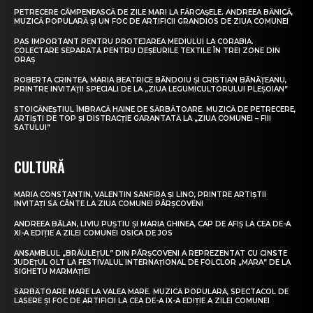
PETRECERE CÂMPENEASCĂ DE ZILE MARI LA FĂRCAȘELE. ANDREEA BĂNICĂ,
MUZICĂ POPULARĂ ȘI UN FOC DE ARTIFICII GRANDIOS DE ZIUA COMUNEI
PAS IMPORTANT PENTRU PROTEJAREA MEDIULUI LA CORABIA.
COLECTARE SEPARATĂ PENTRU DEȘEURILE TEXTILE ÎN TREI ZONE DIN
ORAȘ
ROBERTA CRINTEA, MARIA BEATRICE BĂNDOIU ȘI CRISTIAN BĂNĂȚEANU,
PRINTRE INVITAȚII SPECIALI DE LA „ZIUA LEGUMICULTORULUI PLEȘOIAN”
STOICĂNEȘTIUL ÎMBRACĂ HAINE DE SĂRBĂTOARE. MUZICĂ DE PETRECERE,
ARTIȘTI DE TOP ȘI DISTRACȚIE GARANTATĂ LA „ZIUA COMUNEI – FIII
SATULUI”
CULTURĂ
MARIA CONSTANTIN, VALENTIN SANFIRA ȘI LINO, PRINTRE ARTIȘTII
INVITAȚI SĂ CÂNTE LA ZIUA COMUNEI PÂRȘCOVENI
ANDREEA BĂLAN, LIVIU PUȘTIU ȘI MARIA GHINEA, CAP DE AFIȘ LA CEA DE-A
XI-A EDIȚIE A ZILEI COMUNEI OSICA DE JOS
ANSAMBLUL „BRÂULEȚUL” DIN PÂRȘCOVENI A REPREZENTAT CU CINSTE
JUDEȚUL OLT LA FESTIVALUL INTERNAȚIONAL DE FOLCLOR „MARA” DE LA
SIGHETU MARMAȚIEI
SĂRBĂTOARE MARE LA VALEA MARE. MUZICĂ POPULARĂ, SPECTACOL DE
LASERE ȘI FOC DE ARTIFICII LA CEA DE-A IX-A EDIȚIE A ZILEI COMUNEI