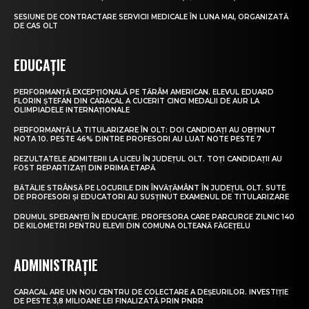
SESIUNE DE CONTRACTARE SERVICII MEDICALE ÎN LUNA MAI, ORGANIZATĂ
DE CAS OLT
EDUCAȚIE
PERFORMANȚĂ EXCEPȚIONALĂ PE TĂRÂM AMERICAN. ELEVUL EDUARD
FLORIN ȘTEFAN DIN CARACAL A CUCERIT CINCI MEDALII DE AUR LA
OLIMPIADELE INTERNAȚIONALE
PERFORMANȚĂ LA TITULARIZARE ÎN OLT: DOI CANDIDAȚI AU OBȚINUT
NOTA 10. PESTE 46% DINTRE PROFESORI AU LUAT NOTE PESTE 7
REZULTATELE ADMITERII LA LICEU ÎN JUDEȚUL OLT. TOȚI CANDIDAȚII AU
FOST REPARTIZAȚI DIN PRIMA ETAPĂ
BĂTĂLIE STRÂNSĂ PE LOCURILE DIN ÎNVĂȚĂMÂNT ÎN JUDEȚUL OLT. SUTE
DE PROFESORI ȘI EDUCATORI AU SUSȚINUT EXAMENUL DE TITULARIZARE
DRUMUL SPERANȚEI ÎN EDUCAȚIE. PROFESORA CARE PARCURGE ZILNIC 140
DE KILOMETRI PENTRU ELEVII DIN COMUNA OLTEANĂ FĂGEȚELU
ADMINISTRAȚIE
CARACAL ARE UN NOU CENTRU DE COLECTARE A DEȘEURILOR. INVESTIȚIE
DE PESTE 3,8 MILIOANE LEI FINALIZATĂ PRIN PNRR