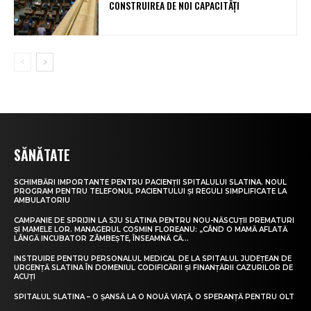
CONSTRUIREA DE NOI CAPACITĂȚI
SĂNĂTATE
SCHIMBĂRI IMPORTANTE PENTRU PACIENȚII SPITALULUI SLATINA. NOUL
PROGRAM PENTRU TELEFONUL PACIENTULUI ȘI REGULI SIMPLIFICATE LA
AMBULATORIU
CAMPANIE DE SPRIJIN LA SJU SLATINA PENTRU NOU-NĂSCUȚII PREMATURI
ȘI MAMELE LOR. MANAGERUL COSMIN FLOREANU: „CÂND O MAMĂ AFLATĂ
LÂNGĂ INCUBATOR ZÂMBEȘTE, ÎNSEAMNĂ CĂ...
INSTRUIRE PENTRU PERSONALUL MEDICAL DE LA SPITALUL JUDEȚEAN DE
URGENȚĂ SLATINA ÎN DOMENIUL CODIFICĂRII ȘI FINANȚĂRII CAZURILOR DE
ACUȚI
SPITALUL SLATINA – O ȘANSĂ LA O NOUĂ VIAȚĂ, O SPERANȚĂ PENTRU OLT