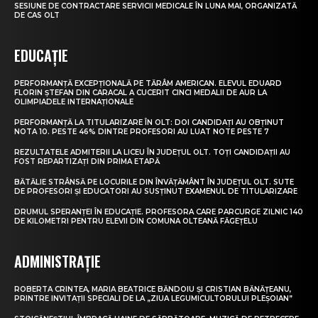
SESIUNE DE CONTRACTARE SERVICII MEDICALE ÎN LUNA MAI, ORGANIZATĂ
DE CAS OLT
EDUCAȚIE
PERFORMANȚĂ EXCEPȚIONALĂ PE TĂRÂM AMERICAN. ELEVUL EDUARD
FLORIN ȘTEFAN DIN CARACAL A CUCERIT CINCI MEDALII DE AUR LA
OLIMPIADELE INTERNAȚIONALE
PERFORMANȚĂ LA TITULARIZARE ÎN OLT: DOI CANDIDAȚI AU OBȚINUT
NOTA 10. PESTE 46% DINTRE PROFESORI AU LUAT NOTE PESTE 7
REZULTATELE ADMITERII LA LICEU ÎN JUDEȚUL OLT. TOȚI CANDIDAȚII AU
FOST REPARTIZAȚI DIN PRIMA ETAPĂ
BĂTĂLIE STRÂNSĂ PE LOCURILE DIN ÎNVĂȚĂMÂNT ÎN JUDEȚUL OLT. SUTE
DE PROFESORI ȘI EDUCATORI AU SUSȚINUT EXAMENUL DE TITULARIZARE
DRUMUL SPERANȚEI ÎN EDUCAȚIE. PROFESORA CARE PARCURGE ZILNIC 140
DE KILOMETRI PENTRU ELEVII DIN COMUNA OLTEANĂ FĂGEȚELU
ADMINISTRAȚIE
ROBERTA CRINTEA, MARIA BEATRICE BĂNDOIU ȘI CRISTIAN BĂNĂȚEANU,
PRINTRE INVITAȚII SPECIALI DE LA „ZIUA LEGUMICULTORULUI PLEȘOIAN”