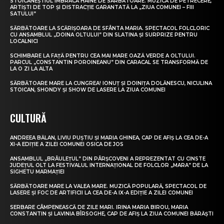
STOICĂNEȘTIUL ÎMBRACĂ HAINE DE SĂRBĂTOARE. MUZICĂ DE PETRECERE,
ARTIȘTI DE TOP ȘI DISTRACȚIE GARANTATĂ LA „ZIUA COMUNEI – FIII
SATULUI”
SĂRBĂTOARE LA SCĂRIȘOARA DE SFÂNTA MARIA. SPECTACOL FOLCLORIC
CU ANSAMBLUL „DOINA OLTULUI” DIN SLATINA ȘI SURPRIZE PENTRU
LOCALNICI
SCHIMBARE LA FAȚĂ PENTRU CEA MAI MARE OAZĂ VERDE A OLTULUI.
PARCUL „CONSTANTIN POROINEANU” DIN CARACAL SE TRANSFORMĂ DE
LA O ZI LA ALTA
SĂRBĂTOARE MARE LA CUNGREA! IONUȚ ȘI DOINIȚA DOLĂNESCU, NICULINA
STOICAN, SHONDY ȘI SHOW DE LASERE LA ZIUA COMUNEI
CULTURĂ
ANDREEA BĂLAN, LIVIU PUȘTIU ȘI MARIA GHINEA, CAP DE AFIȘ LA CEA DE-A
XI-A EDIȚIE A ZILEI COMUNEI OSICA DE JOS
ANSAMBLUL „BRÂULEȚUL” DIN PÂRȘCOVENI A REPREZENTAT CU CINSTE
JUDEȚUL OLT LA FESTIVALUL INTERNAȚIONAL DE FOLCLOR „MARA” DE LA
SIGHETU MARMAȚIEI
SĂRBĂTOARE MARE LA VALEA MARE. MUZICĂ POPULARĂ, SPECTACOL DE
LASERE ȘI FOC DE ARTIFICII LA CEA DE-A IX-A EDIȚIE A ZILEI COMUNEI
SERBARE CÂMPENEASCĂ DE ZILE MARI. IRINA MARIA BIROU, MARIA
CONSTANTIN ȘI LAVINIA BÎRSOGHE, CAP DE AFIȘ LA ZIUA COMUNEI BĂRĂȘTI