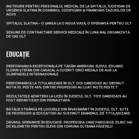
INSTRUIRE PENTRU PERSONALUL MEDICAL DE LA SPITALUL JUDEȚEAN DE
URGENȚĂ SLATINA ÎN DOMENIUL CODIFICĂRII ȘI FINANȚĂRII CAZURILOR DE
ACUȚI
SPITALUL SLATINA – O ȘANSĂ LA O NOUĂ VIAȚĂ, O SPERANȚĂ PENTRU OLT
SESIUNE DE CONTRACTARE SERVICII MEDICALE ÎN LUNA MAI, ORGANIZATĂ
DE CAS OLT
EDUCAȚIE
PERFORMANȚĂ EXCEPȚIONALĂ PE TĂRÂM AMERICAN. ELEVUL EDUARD
FLORIN ȘTEFAN DIN CARACAL A CUCERIT CINCI MEDALII DE AUR LA
OLIMPIADELE INTERNAȚIONALE
PERFORMANȚĂ LA TITULARIZARE ÎN OLT: DOI CANDIDAȚI AU OBȚINUT
NOTA 10. PESTE 46% DINTRE PROFESORI AU LUAT NOTE PESTE 7
REZULTATELE ADMITERII LA LICEU ÎN JUDEȚUL OLT. TOȚI CANDIDAȚII AU
FOST REPARTIZAȚI DIN PRIMA ETAPĂ
BĂTĂLIE STRÂNSĂ PE LOCURILE DIN ÎNVĂȚĂMÂNT ÎN JUDEȚUL OLT. SUTE
DE PROFESORI ȘI EDUCATORI AU SUSȚINUT EXAMENUL DE TITULARIZARE
DRUMUL SPERANȚEI ÎN EDUCAȚIE. PROFESORA CARE PARCURGE ZILNIC 140
DE KILOMETRI PENTRU ELEVII DIN COMUNA OLTEANĂ FĂGEȚELU