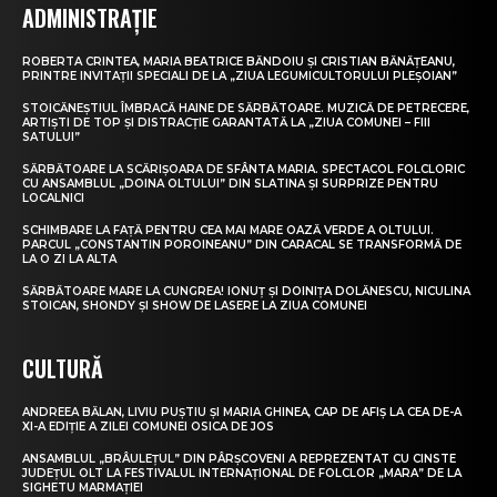
ADMINISTRAȚIE
ROBERTA CRINTEA, MARIA BEATRICE BĂNDOIU ȘI CRISTIAN BĂNĂȚEANU,
PRINTRE INVITAȚII SPECIALI DE LA „ZIUA LEGUMICULTORULUI PLEȘOIAN”
STOICĂNEȘTIUL ÎMBRACĂ HAINE DE SĂRBĂTOARE. MUZICĂ DE PETRECERE,
ARTIȘTI DE TOP ȘI DISTRACȚIE GARANTATĂ LA „ZIUA COMUNEI – FIII
SATULUI”
SĂRBĂTOARE LA SCĂRIȘOARA DE SFÂNTA MARIA. SPECTACOL FOLCLORIC
CU ANSAMBLUL „DOINA OLTULUI” DIN SLATINA ȘI SURPRIZE PENTRU
LOCALNICI
SCHIMBARE LA FAȚĂ PENTRU CEA MAI MARE OAZĂ VERDE A OLTULUI.
PARCUL „CONSTANTIN POROINEANU” DIN CARACAL SE TRANSFORMĂ DE
LA O ZI LA ALTA
SĂRBĂTOARE MARE LA CUNGREA! IONUȚ ȘI DOINIȚA DOLĂNESCU, NICULINA
STOICAN, SHONDY ȘI SHOW DE LASERE LA ZIUA COMUNEI
CULTURĂ
ANDREEA BĂLAN, LIVIU PUȘTIU ȘI MARIA GHINEA, CAP DE AFIȘ LA CEA DE-A
XI-A EDIȚIE A ZILEI COMUNEI OSICA DE JOS
ANSAMBLUL „BRÂULEȚUL” DIN PÂRȘCOVENI A REPREZENTAT CU CINSTE
JUDEȚUL OLT LA FESTIVALUL INTERNAȚIONAL DE FOLCLOR „MARA” DE LA
SIGHETU MARMAȚIEI