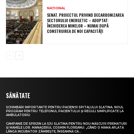
NAȚIONAL
SENAT. PROIECTUL PRIVIND DECARBONIZAREA
SECTORULUI ENERGETIC – ADOPTAT:
ÎNCHIDEREA MINELOR – NUMAI DUPĂ
CONSTRUIREA DE NOI CAPACITĂȚI
SĂNĂTATE
SCHIMBĂRI IMPORTANTE PENTRU PACIENȚII SPITALULUI SLATINA. NOUL
PROGRAM PENTRU TELEFONUL PACIENTULUI ȘI REGULI SIMPLIFICATE LA
AMBULATORIU
CAMPANIE DE SPRIJIN LA SJU SLATINA PENTRU NOU-NĂSCUȚII PREMATURI
ȘI MAMELE LOR. MANAGERUL COSMIN FLOREANU: „CÂND O MAMĂ AFLATĂ
LÂNGĂ INCUBATOR ZÂMBEȘTE, ÎNSEAMNĂ CĂ...