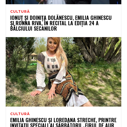
CULTURĂ
IONUȚ ȘI DOINIȚA DOLĂNESCU, EMILIA GHINESCU
ȘI RONNA RIVA, ÎN RECITAL LA EDIȚIA 24 A
BÂLCIULUI SECANILOR
CULTURĂ
EMILIA GHINESCU ȘI LOREDANA STRECHE, PRINTRE
INVITAȚII SPECIALI AI SĂRBĂTORII „FIRUL DE AUR