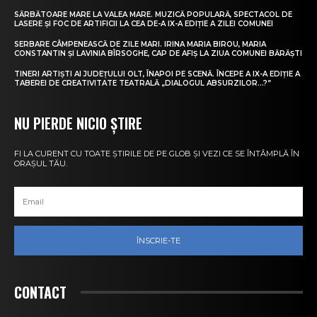
SĂRBĂTOARE MARE LA VALEA MARE. MUZICĂ POPULARĂ, SPECTACOL DE
LASERE ȘI FOC DE ARTIFICII LA CEA DE-A IX-A EDIȚIE A ZILEI COMUNEI
SERBARE CÂMPENEASCĂ DE ZILE MARI. IRINA MARIA BIROU, MARIA
CONSTANTIN ȘI LAVINIA BÎRSOGHE, CAP DE AFIȘ LA ZIUA COMUNEI BĂRĂȘTI
TINERI ARTIȘTI AI JUDEȚULUI OLT, ÎNAPOI PE SCENĂ. ÎNCEPE A IX-A EDIȚIE A
TABEREI DE CREATIVITATE TEATRALĂ „DIALOGUL ABSURZILOR…?”
NU PIERDE NICIO ȘTIRE
FI LA CURENT CU TOATE ȘTIRILE DE PE GLOB ȘI VEZI CE SE ÎNTÂMPLĂ ÎN
ORAȘUL TĂU.
ÎNSCRIE-TE
CONTACT