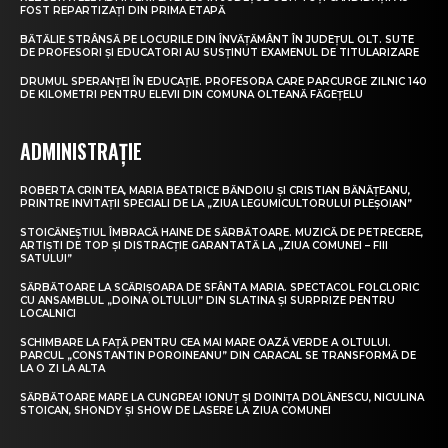
FOST REPARTIZAȚI DIN PRIMA ETAPĂ
BĂTĂLIE STRÂNSĂ PE LOCURILE DIN ÎNVĂȚĂMÂNT ÎN JUDEȚUL OLT. SUTE
DE PROFESORI ȘI EDUCATORI AU SUSȚINUT EXAMENUL DE TITULARIZARE
DRUMUL SPERANȚEI ÎN EDUCAȚIE. PROFESORA CARE PARCURGE ZILNIC 140
DE KILOMETRI PENTRU ELEVII DIN COMUNA OLTEANĂ FĂGEȚELU
ADMINISTRAȚIE
ROBERTA CRINTEA, MARIA BEATRICE BĂNDOIU ȘI CRISTIAN BĂNĂȚEANU,
PRINTRE INVITAȚII SPECIALI DE LA „ZIUA LEGUMICULTORULUI PLEȘOIAN”
STOICĂNEȘTIUL ÎMBRACĂ HAINE DE SĂRBĂTOARE. MUZICĂ DE PETRECERE,
ARTIȘTI DE TOP ȘI DISTRACȚIE GARANTATĂ LA „ZIUA COMUNEI – FIII
SATULUI”
SĂRBĂTOARE LA SCĂRIȘOARA DE SFÂNTA MARIA. SPECTACOL FOLCLORIC
CU ANSAMBLUL „DOINA OLTULUI” DIN SLATINA ȘI SURPRIZE PENTRU
LOCALNICI
SCHIMBARE LA FAȚĂ PENTRU CEA MAI MARE OAZĂ VERDE A OLTULUI.
PARCUL „CONSTANTIN POROINEANU” DIN CARACAL SE TRANSFORMĂ DE
LA O ZI LA ALTA
SĂRBĂTOARE MARE LA CUNGREA! IONUȚ ȘI DOINIȚA DOLĂNESCU, NICULINA
STOICAN, SHONDY ȘI SHOW DE LASERE LA ZIUA COMUNEI