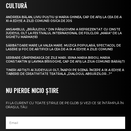
CULTURĂ
ANDREEA BĂLAN, LIVIU PUȘTIU ȘI MARIA GHINEA, CAP DE AFIȘ LA CEA DE-A
XI-A EDIȚIE A ZILEI COMUNEI OSICA DE JOS
ANSAMBLUL „BRÂULEȚUL” DIN PÂRȘCOVENI A REPREZENTAT CU CINSTE
JUDEȚUL OLT LA FESTIVALUL INTERNAȚIONAL DE FOLCLOR „MARA” DE LA
SIGHETU MARMAȚIEI
SĂRBĂTOARE MARE LA VALEA MARE. MUZICĂ POPULARĂ, SPECTACOL DE
LASERE ȘI FOC DE ARTIFICII LA CEA DE-A IX-A EDIȚIE A ZILEI COMUNEI
SERBARE CÂMPENEASCĂ DE ZILE MARI. IRINA MARIA BIROU, MARIA
CONSTANTIN ȘI LAVINIA BÎRSOGHE, CAP DE AFIȘ LA ZIUA COMUNEI BĂRĂȘTI
TINERI ARTIȘTI AI JUDEȚULUI OLT, ÎNAPOI PE SCENĂ. ÎNCEPE A IX-A EDIȚIE A
TABEREI DE CREATIVITATE TEATRALĂ „DIALOGUL ABSURZILOR…?”
NU PIERDE NICIO ȘTIRE
FI LA CURENT CU TOATE ȘTIRILE DE PE GLOB ȘI VEZI CE SE ÎNTÂMPLĂ ÎN
ORAȘUL TĂU.