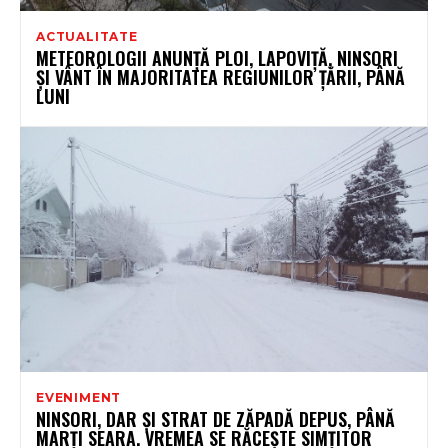
ACTUALITATE
METEOROLOGII ANUNȚĂ PLOI, LAPOVIȚĂ, NINSORI
ȘI VÂNT ÎN MAJORITATEA REGIUNILOR ȚĂRII, PÂNĂ
LUNI
EVENIMENT
NINSORI, DAR ȘI STRAT DE ZĂPADĂ DEPUS, PÂNĂ
MARȚI SEARA. VREMEA SE RĂCEȘTE SIMȚITOR