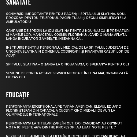
SĂNĂTATE
SCHIMBĂRI IMPORTANTE PENTRU PACIENȚII SPITALULUI SLATINA. NOUL
PROGRAM PENTRU TELEFONUL PACIENTULUI ȘI REGULI SIMPLIFICATE LA
AMBULATORIU
CAMPANIE DE SPRIJIN LA SJU SLATINA PENTRU NOU-NĂSCUȚII PREMATURI
ȘI MAMELE LOR. MANAGERUL COSMIN FLOREANU: „CÂND O MAMĂ AFLATĂ
LÂNGĂ INCUBATOR ZÂMBEȘTE, ÎNSEAMNĂ CĂ...
INSTRUIRE PENTRU PERSONALUL MEDICAL DE LA SPITALUL JUDEȚEAN DE
URGENȚĂ SLATINA ÎN DOMENIUL CODIFICĂRII ȘI FINANȚĂRII CAZURILOR DE
ACUȚI
SPITALUL SLATINA – O ȘANSĂ LA O NOUĂ VIAȚĂ, O SPERANȚĂ PENTRU OLT
SESIUNE DE CONTRACTARE SERVICII MEDICALE ÎN LUNA MAI, ORGANIZATĂ
DE CAS OLT
EDUCAȚIE
PERFORMANȚĂ EXCEPȚIONALĂ PE TĂRÂM AMERICAN. ELEVUL EDUARD
FLORIN ȘTEFAN DIN CARACAL A CUCERIT CINCI MEDALII DE AUR LA
OLIMPIADELE INTERNAȚIONALE
PERFORMANȚĂ LA TITULARIZARE ÎN OLT: DOI CANDIDAȚI AU OBȚINUT
NOTA 10. PESTE 46% DINTRE PROFESORI AU LUAT NOTE PESTE 7
REZULTATELE ADMITERII LA LICEU ÎN JUDEȚUL OLT. TOȚI CANDIDAȚII AU